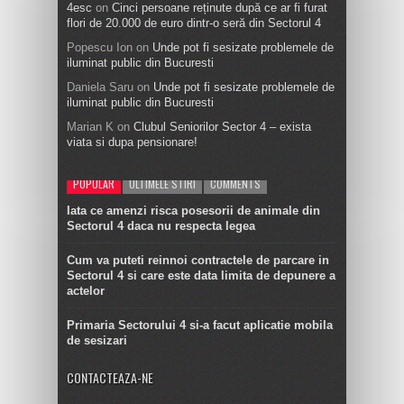
4esc
on
Cinci persoane reținute după ce ar fi furat
flori de 20.000 de euro dintr-o seră din Sectorul 4
Popescu Ion
on
Unde pot fi sesizate problemele de
iluminat public din Bucuresti
Daniela Saru
on
Unde pot fi sesizate problemele de
iluminat public din Bucuresti
Marian K
on
Clubul Seniorilor Sector 4 – exista
viata si dupa pensionare!
POPULAR
ULTIMELE STIRI
COMMENTS
Iata ce amenzi risca posesorii de animale din
Sectorul 4 daca nu respecta legea
Cum va puteti reinnoi contractele de parcare in
Sectorul 4 si care este data limita de depunere a
actelor
Primaria Sectorului 4 si-a facut aplicatie mobila
de sesizari
CONTACTEAZA-NE