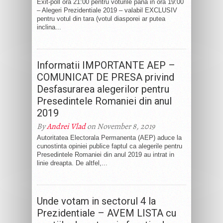
Exit-poll ora 21:00 pentru voturile pana in ora 19:00
– Alegeri Prezidentiale 2019 – valabil EXCLUSIV
pentru votul din tara (votul diasporei ar putea
inclina...
Informatii IMPORTANTE AEP –
COMUNICAT DE PRESA privind
Desfasurarea alegerilor pentru
Presedintele Romaniei din anul
2019
By
Andrei Vlad
on November 8, 2019
Autoritatea Electorala Permanenta (AEP) aduce la
cunostinta opiniei publice faptul ca alegerile pentru
Presedintele Romaniei din anul 2019 au intrat in
linie dreapta. De altfel,...
Unde votam in sectorul 4 la
Prezidentiale – AVEM LISTA cu