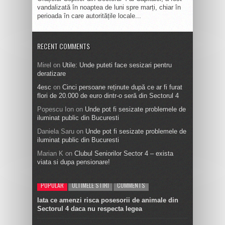
vandalizată în noaptea de luni spre marți, chiar în
perioada în care autoritățile locale...
RECENT COMMENTS
Mirel
on
Utile: Unde puteti face sesizari pentru
deratizare
4esc
on
Cinci persoane reținute după ce ar fi furat
flori de 20.000 de euro dintr-o seră din Sectorul 4
Popescu Ion
on
Unde pot fi sesizate problemele de
iluminat public din Bucuresti
Daniela Saru
on
Unde pot fi sesizate problemele de
iluminat public din Bucuresti
Marian K
on
Clubul Seniorilor Sector 4 – exista
viata si dupa pensionare!
POPULAR
ULTIMELE STIRI
COMMENTS
Iata ce amenzi risca posesorii de animale din
Sectorul 4 daca nu respecta legea