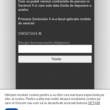
Cum va puteti reinnoi contractele de parcare in
Sectorul 4 si care este data limita de depunere a
actelor
Primaria Sectorului 4 si-a facut aplicatie mobila
de sesizari
CONTACTEAZA-NE
Mesajul dumneavoastră (obligatoriu)
Copyright © 2016
Utilizam module cookie pentru a va oferi cea mai buna experienta pe
site-ul nostru.
Pentru a
afla mai multe despre modulele cookie pe
ALEGERI LOCALE 2020
Alegeri Prezidentiale 2019
SETARI
care le folosim sau cum sa le dezactivati accesati butonul
Cele mai noi Stiri
Contact
Dezvaluiri
Editorial
Galerie
Politica de confidentialitate
Politica privind fisierele cookies