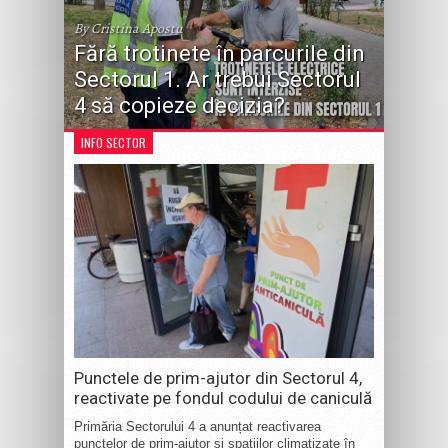
By Cristina Apostu
Fără trotinete în parcurile din
Sectorul 1. Ar trebui Sectorul
4 să copieze decizia?
INFO SECTOR
Punctele de prim-ajutor din Sectorul 4,
reactivate pe fondul codului de caniculă
Primăria Sectorului 4 a anunțat reactivarea
punctelor de prim-ajutor și spațiilor climatizate în