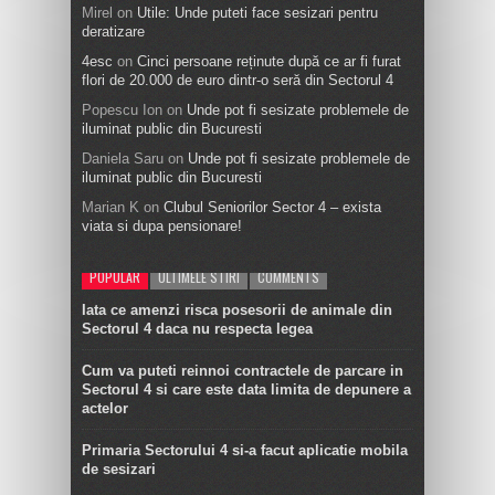
Mirel
on
Utile: Unde puteti face sesizari pentru
deratizare
4esc
on
Cinci persoane reținute după ce ar fi furat
flori de 20.000 de euro dintr-o seră din Sectorul 4
Popescu Ion
on
Unde pot fi sesizate problemele de
iluminat public din Bucuresti
Daniela Saru
on
Unde pot fi sesizate problemele de
iluminat public din Bucuresti
Marian K
on
Clubul Seniorilor Sector 4 – exista
viata si dupa pensionare!
POPULAR
ULTIMELE STIRI
COMMENTS
Iata ce amenzi risca posesorii de animale din
Sectorul 4 daca nu respecta legea
Cum va puteti reinnoi contractele de parcare in
Sectorul 4 si care este data limita de depunere a
actelor
Primaria Sectorului 4 si-a facut aplicatie mobila
de sesizari