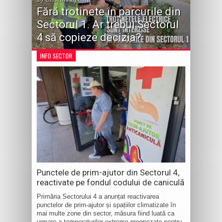
Fără trotinete în parcurile din
Sectorul 1. Ar trebui Sectorul
4 să copieze decizia?
INFO SECTOR
Punctele de prim-ajutor din Sectorul 4,
reactivate pe fondul codului de caniculă
Primăria Sectorului 4 a anunțat reactivarea
punctelor de prim-ajutor și spațiilor climatizate în
mai multe zone din sector, măsura fiind luată ca
urmare a temperaturilor extreme prognozate pentru