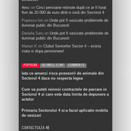
4esc
on
Cinci persoane reținute după ce ar fi furat
flori de 20.000 de euro dintr-o seră din Sectorul 4
Popescu Ion
on
Unde pot fi sesizate problemele de
iluminat public din Bucuresti
Daniela Saru
on
Unde pot fi sesizate problemele de
iluminat public din Bucuresti
Marian K
on
Clubul Seniorilor Sector 4 – exista
viata si dupa pensionare!
POPULAR
ULTIMELE STIRI
COMMENTS
Iata ce amenzi risca posesorii de animale din
Sectorul 4 daca nu respecta legea
Cum va puteti reinnoi contractele de parcare in
Sectorul 4 si care este data limita de depunere a
actelor
Primaria Sectorului 4 si-a facut aplicatie mobila
de sesizari
CONTACTEAZA-NE