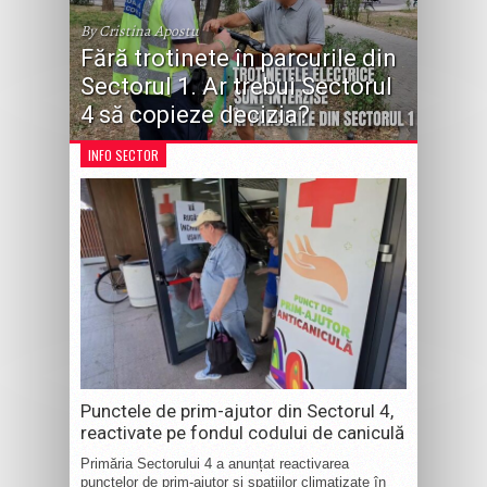
By Cristina Apostu
Fără trotinete în parcurile din
Sectorul 1. Ar trebui Sectorul
4 să copieze decizia?
INFO SECTOR
Punctele de prim-ajutor din Sectorul 4,
reactivate pe fondul codului de caniculă
Primăria Sectorului 4 a anunțat reactivarea
punctelor de prim-ajutor și spațiilor climatizate în