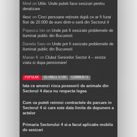
Mirel
on
Utile: Unde puteti face sesizari pentru
deratizare
4esc
on
Cinci persoane reținute după ce ar fi furat
flori de 20.000 de euro dintr-o seră din Sectorul 4
Popescu Ion
on
Unde pot fi sesizate problemele de
iluminat public din Bucuresti
Daniela Saru
on
Unde pot fi sesizate problemele de
iluminat public din Bucuresti
Marian K
on
Clubul Seniorilor Sector 4 – exista
viata si dupa pensionare!
POPULAR
ULTIMELE STIRI
COMMENTS
Iata ce amenzi risca posesorii de animale din
Sectorul 4 daca nu respecta legea
Cum va puteti reinnoi contractele de parcare in
Sectorul 4 si care este data limita de depunere a
actelor
Primaria Sectorului 4 si-a facut aplicatie mobila
de sesizari