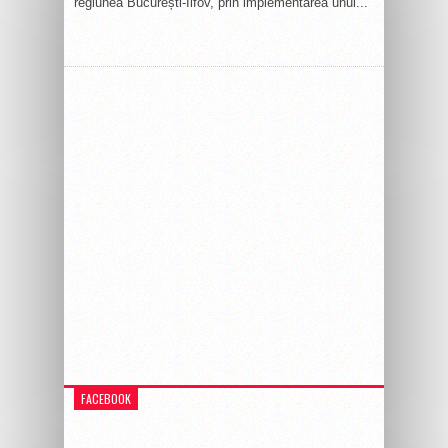
regiunea București-Ilfov, prin implementarea unui...
FACEBOOK