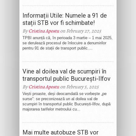
Informații Utile: Numele a 91 de
stații STB vor fi schimbate!
By
Cristina Apostu
on February 27, 2025
TPBI anunță că, în perioada 3 martie – 1 mai 2025,
se derulează procesul de înlocuire a denumirilor
pentru 91 de stații de transport public....
Vine al doilea val de scumpiri în
transportul public București-Ilfov
By
Cristina Apostu
on February 5, 2025
Vești proaste, deși deocamdată se vorbește „pe
surse”: se preconizează un al doilea val de
scumpiri în transportul public București-Ilfov, după
majorarea tarifelor metroului cu...
Mai multe autobuze STB vor