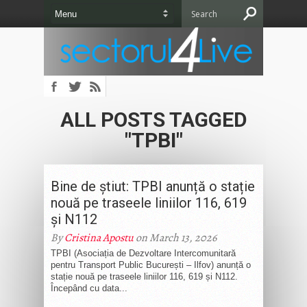
ALL POSTS TAGGED
"TPBI"
Bine de știut: TPBI anunță o stație
nouă pe traseele liniilor 116, 619
și N112
By
Cristina Apostu
on March 13, 2026
TPBI (Asociația de Dezvoltare Intercomunitară
pentru Transport Public București – Ilfov) anunță o
stație nouă pe traseele liniilor 116, 619 și N112.
Începând cu data...