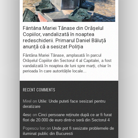
Fântâna Mariei Tănase din Orășelul
Copiilor, vandalizată în noaptea
redeschiderii. Primarul Daniel Băluță
anunță că a sesizat Poliția
Fântâna Mariei Tănase, amplasată în parcul
Orășelul Copiilor din Sectorul 4 al Capitalei, a fost
vandalizată în noaptea de luni spre marți, chiar în
perioada în care autoritățile locale...
RECENT COMMENTS
Mirel
on
Utile: Unde puteti face sesizari pentru
deratizare
4esc
on
Cinci persoane reținute după ce ar fi furat
flori de 20.000 de euro dintr-o seră din Sectorul 4
Popescu Ion
on
Unde pot fi sesizate problemele de
iluminat public din Bucuresti