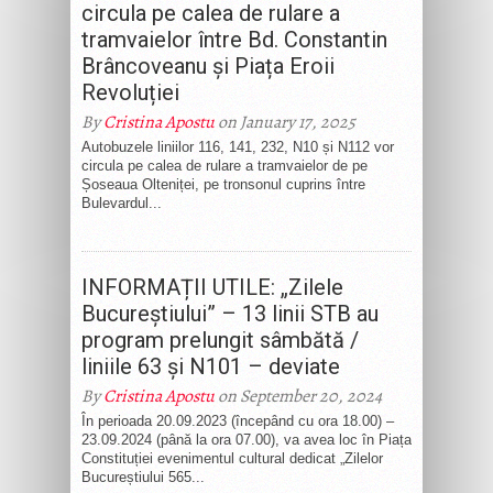
circula pe calea de rulare a
tramvaielor între Bd. Constantin
Brâncoveanu și Piața Eroii
Revoluției
By
Cristina Apostu
on January 17, 2025
Autobuzele liniilor 116, 141, 232, N10 și N112 vor
circula pe calea de rulare a tramvaielor de pe
Șoseaua Olteniței, pe tronsonul cuprins între
Bulevardul...
INFORMAȚII UTILE: „Zilele
Bucureștiului” – 13 linii STB au
program prelungit sâmbătă /
liniile 63 și N101 – deviate
By
Cristina Apostu
on September 20, 2024
În perioada 20.09.2023 (începând cu ora 18.00) –
23.09.2024 (până la ora 07.00), va avea loc în Piața
Constituției evenimentul cultural dedicat „Zilelor
Bucureștiului 565...