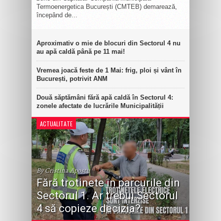
Termoenergetica București (CMTEB) demarează,
începând de...
Aproximativ o mie de blocuri din Sectorul 4 nu
au apă caldă până pe 11 mai!
Vremea joacă feste de 1 Mai: frig, ploi și vânt în
București, potrivit ANM
Două săptămâni fără apă caldă în Sectorul 4:
zonele afectate de lucrările Municipalității
ACTUALITATE
By Cristina Apostu
Fără trotinete în parcurile din
Sectorul 1. Ar trebui Sectorul
4 să copieze decizia?