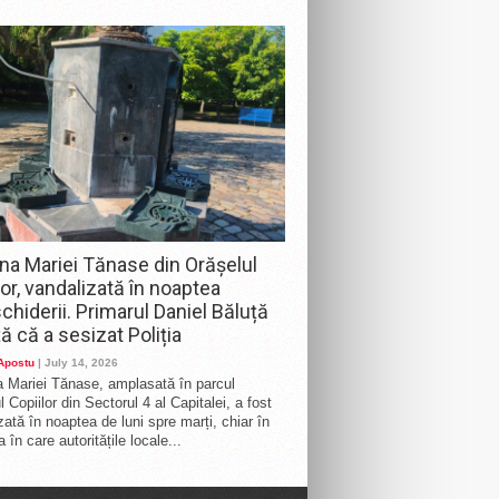
na Mariei Tănase din Orășelul
lor, vandalizată în noaptea
chiderii. Primarul Daniel Băluță
ă că a sesizat Poliția
 Apostu
| July 14, 2026
 Mariei Tănase, amplasată în parcul
 Copiilor din Sectorul 4 al Capitalei, a fost
zată în noaptea de luni spre marți, chiar în
 în care autoritățile locale...