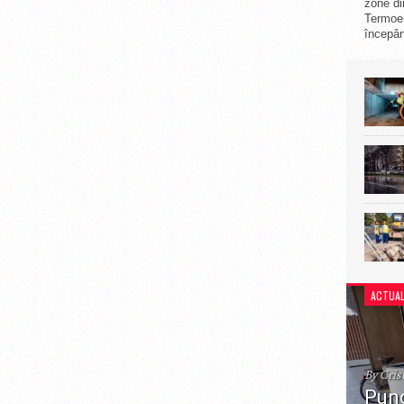
zone di
Termoe
începân
ACTUAL
By Cris
Punc