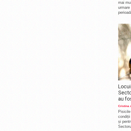
mai mul
urmare 
perioad
Locui
Secto
au fo
Cristina
Pisicil
condiți
și pent
Sectorul