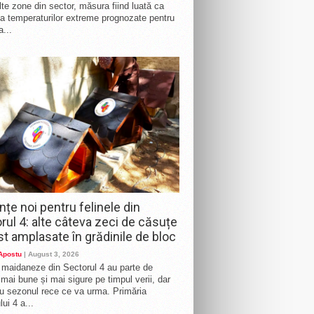
te zone din sector, măsura fiind luată ca
a temperaturilor extreme prognozate pentru
a...
nțe noi pentru felinele din
rul 4: alte câteva zeci de căsuțe
st amplasate în grădinile de bloc
 Apostu
| August 3, 2026
e maidaneze din Sectorul 4 au parte de
i mai bune și mai sigure pe timpul verii, dar
ru sezonul rece ce va urma. Primăria
ui 4 a...