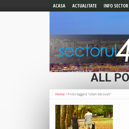
ACASA
ACTUALITATE
INFO SECTOR
ALEGERI 2024
ALERTE
ALEGERI LOCALE 2020
UTILE
ALEGERI PREZIDENTIALE
2019
ALEGERI
EUROPARLAMENTARE
CELE MAI NOI STIRI
EDITORIAL
ALL PO
Home
/
Posts tagged "vitan bârzești"