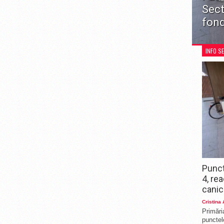
Sect
fond
Primări
punctelo
INFO S
mai mul
urmare 
perioad
Punct
4, re
canic
Cristina
Primări
punctelo