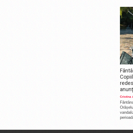
Fântâ
Copii
redes
anunț
Cristina
Fântâna
Orășelul
vandali
perioada