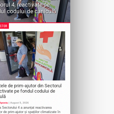
orul 4, reactivate pe
ul codului de caniculă
a Sectorului 4 a anunțat reactivarea
r de prim-ajutor și spațiilor climatizate în
ECTOR
te zone din sector, măsura fiind luată ca
a temperaturilor extreme prognozate pentru
a...
ele de prim-ajutor din Sectorul
activate pe fondul codului de
ulă
 Apostu
| August 5, 2026
a Sectorului 4 a anunțat reactivarea
r de prim-ajutor și spațiilor climatizate în