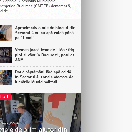
n Capitală. Compania Municipală
nergetica București (CMTEB) demarează,
d de...
Aproximativ o mie de blocuri din
Sectorul 4 nu au apă caldă până
pe 11 mai!
Vremea joacă feste de 1 Mai: frig,
ploi și vânt în București, potrivit
ANM
Două săptămâni fără apă caldă
în Sectorul 4: zonele afectate de
lucrările Municipalității
ITATE
tina Apostu
tele de prim-ajutor din