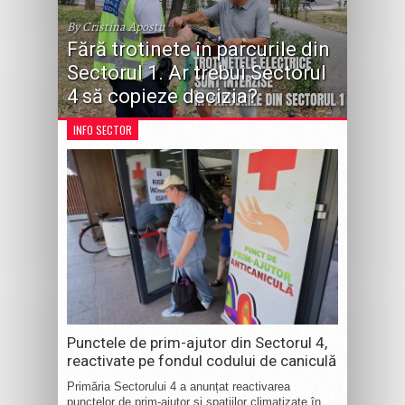
By Cristina Apostu
Fără trotinete în parcurile din
Sectorul 1. Ar trebui Sectorul
4 să copieze decizia?
INFO SECTOR
Punctele de prim-ajutor din Sectorul 4,
reactivate pe fondul codului de caniculă
Primăria Sectorului 4 a anunțat reactivarea
punctelor de prim-ajutor și spațiilor climatizate în