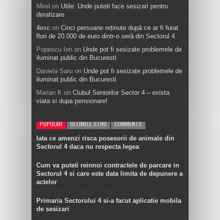
Mirel
on
Utile: Unde puteti face sesizari pentru
deratizare
4esc
on
Cinci persoane reținute după ce ar fi furat
flori de 20.000 de euro dintr-o seră din Sectorul 4
Popescu Ion
on
Unde pot fi sesizate problemele de
iluminat public din Bucuresti
Daniela Saru
on
Unde pot fi sesizate problemele de
iluminat public din Bucuresti
Marian K
on
Clubul Seniorilor Sector 4 – exista
viata si dupa pensionare!
POPULAR
ULTIMELE STIRI
COMMENTS
Iata ce amenzi risca posesorii de animale din
Sectorul 4 daca nu respecta legea
Cum va puteti reinnoi contractele de parcare in
Sectorul 4 si care este data limita de depunere a
actelor
Primaria Sectorului 4 si-a facut aplicatie mobila
de sesizari