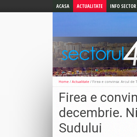
ACASA
ACTUALITATE
INFO SECTOR
ALEGERI 2024
ALERTE
ALEGERI LOCALE 2020
UTILE
ALEGERI PREZIDENTIALE
2019
ALEGERI
EUROPARLAMENTARE
CELE MAI NOI STIRI
EDITORIAL
Home
/
Actualitate
/
Firea e convinsa: Arcul de 
Firea e convi
decembrie. Ni
Sudului