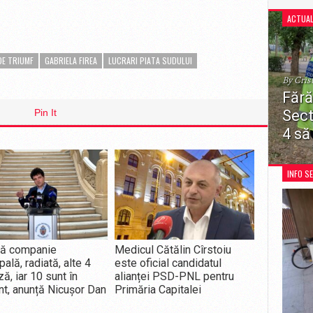
ACTUAL
DE TRIUMF
GABRIELA FIREA
LUCRARI PIATA SUDULUI
By Cris
Fără
Sect
Pin It
4 să
Decizia
restricț
INFO S
recreer
pentru 
mă companie
Medicul Cătălin Cîrstoiu
ală, radiată, alte 4
este oficial candidatul
ă, iar 10 sunt în
alianței PSD-PNL pentru
nt, anunță Nicușor Dan
Primăria Capitalei