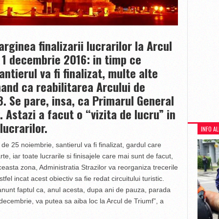
rginea finalizarii lucrarilor la Arcul
 1 decembrie 2016: in timp ce
ntierul va fi finalizat, multe alte
mand ca reabilitarea Arcului de
8. Se pare, insa, ca Primarul General
 Astazi a facut o “vizita de lucru” in
lucrarilor.
INFO A
de 25 noiembrie, santierul va fi finalizat, gardul care
te, iar toate lucrarile si finisajele care mai sunt de facut,
ceasta zona, Administratia Strazilor va reorganiza trecerile
l incat acest obiectiv sa fie redat circuitului turistic.
nunt faptul ca, anul acesta, dupa ani de pauza, parada
decembrie, va putea sa aiba loc la Arcul de Triumf”, a