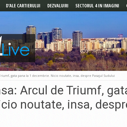
D’ALE CARTIERULUI
DEZVALUIRI
SECTORUL 4 IN IMAGINI
POVESTILE CARTIERULUI
REPORTAJ
DE LA CITITORI
Triumf, gata pana la 1 decembrie. Nicio noutate, insa, despre Pasajul Sudului
nsa: Arcul de Triumf, gat
cio noutate, insa, despr