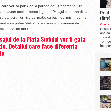
i care vor sa participe la parada de 1 Decembrie. Din
 ca nu avem acelasi noroc legat de Pasajul subtaran de la
Peste
rămân
zarea lucrarilor fiind estimata, cu putin optimism, pentru
and vom putea “defila” fara vreun motiv anume de
Cristina
nca nervii de ani buni.
Peste 1
apă cal
sajul de la Piata Sudului vor fi gata
zone di
Termoe
tie. Detaliul care face diferenta
începân
te