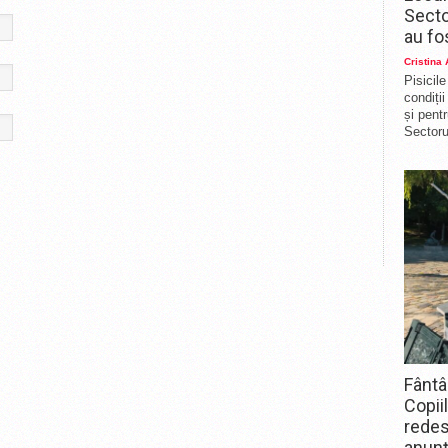
Secto
au fo
Cristina
Pisicil
condiți
și pent
Sectorul
Fântâ
Copii
redes
anunț