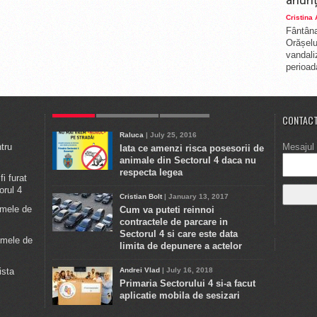
Cristina
Fântâna
Orășelul
vandali
perioada
POPULAR
ULTIMELE STIRI
COMMENTS
CONTACT
Raluca
| July 25, 2016
ntru
Mesajul 
Iata ce amenzi risca posesorii de
animale din Sectorul 4 daca nu
respecta legea
i furat
orul 4
Cristian Bolt
| January 13, 2017
emele de
Cum va puteti reinnoi
contractele de parcare in
Sectorul 4 si care este data
emele de
limita de depunere a actelor
ista
Andrei Vlad
| July 16, 2018
Primaria Sectorului 4 si-a facut
aplicatie mobila de sesizari