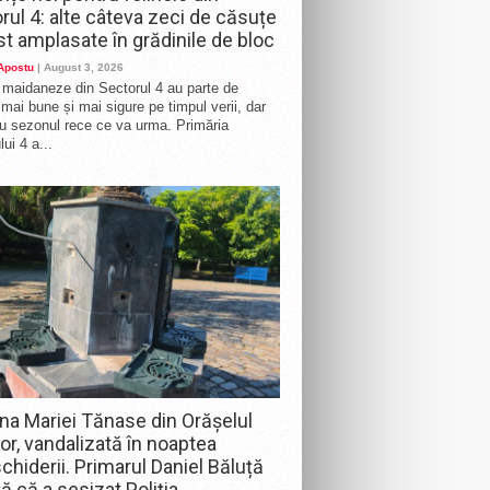
rul 4: alte câteva zeci de căsuțe
st amplasate în grădinile de bloc
 Apostu
| August 3, 2026
e maidaneze din Sectorul 4 au parte de
i mai bune și mai sigure pe timpul verii, dar
ru sezonul rece ce va urma. Primăria
ui 4 a...
na Mariei Tănase din Orășelul
lor, vandalizată în noaptea
chiderii. Primarul Daniel Băluță
ă că a sesizat Poliția