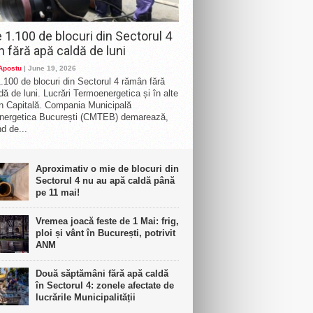
 1.100 de blocuri din Sectorul 4
 fără apă caldă de luni
 Apostu
| June 19, 2026
.100 de blocuri din Sectorul 4 rămân fără
dă de luni. Lucrări Termoenergetica și în alte
n Capitală. Compania Municipală
nergetica București (CMTEB) demarează,
d de...
Aproximativ o mie de blocuri din
Sectorul 4 nu au apă caldă până
pe 11 mai!
Vremea joacă feste de 1 Mai: frig,
ploi și vânt în București, potrivit
ANM
Două săptămâni fără apă caldă
în Sectorul 4: zonele afectate de
lucrările Municipalității