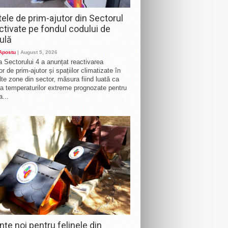
ele de prim-ajutor din Sectorul
activate pe fondul codului de
ulă
 Apostu
| August 5, 2026
a Sectorului 4 a anunțat reactivarea
r de prim-ajutor și spațiilor climatizate în
te zone din sector, măsura fiind luată ca
a temperaturilor extreme prognozate pentru
a...
nțe noi pentru felinele din