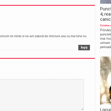
Punct
4, re
canic
Cristina
Primări
punctelo
 oricum ne minte si ne-am saturat de minciuni asa ca mai bine nu
mai mul
urmare 
perioad
Reply
Locui