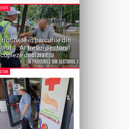
ITATE
tina Apostu
 trotinete în parcurile din
orul 1. Ar trebui Sectorul
 copieze decizia?
 recentă a Consiliului Local Sector 1 de a
iona circulația vehiculelor în zonele de
ECTOR
e aduce în prim-plan o dezbatere importantă
întreaga Capitală: ar fi necesară o...