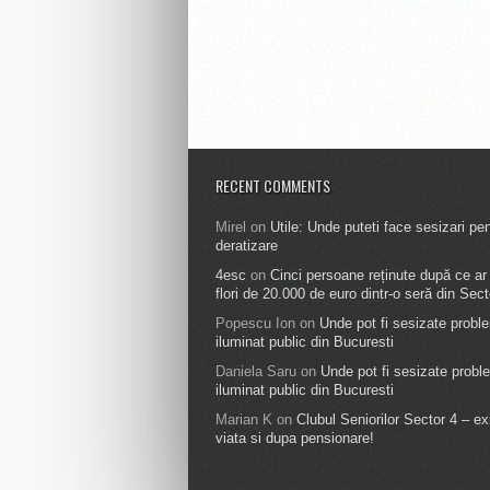
RECENT COMMENTS
Mirel
on
Utile: Unde puteti face sesizari pe
deratizare
4esc
on
Cinci persoane reținute după ce ar f
flori de 20.000 de euro dintr-o seră din Sect
Popescu Ion
on
Unde pot fi sesizate probl
iluminat public din Bucuresti
Daniela Saru
on
Unde pot fi sesizate probl
iluminat public din Bucuresti
Marian K
on
Clubul Seniorilor Sector 4 – ex
viata si dupa pensionare!