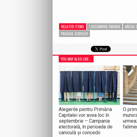
RELATED ITEMS
1 DECEMBRIE PARADA
ARCUL 
PASAJUL SUDULUI
YOU MAY ALSO LIKE...
Alegerile pentru Primăria
O pri
Capitalei vor avea loc în
municip
septembrie – Campania
urmeaz
electorală, în perioada de
falime
caniculă și concedii