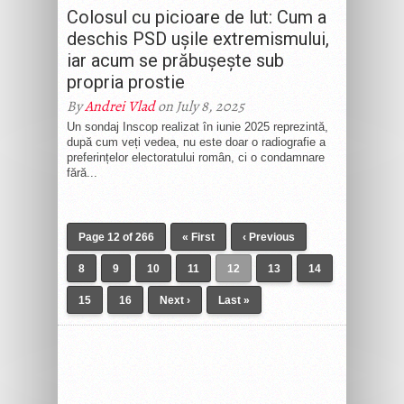
Colosul cu picioare de lut: Cum a
deschis PSD ușile extremismului,
iar acum se prăbușește sub
propria prostie
By
Andrei Vlad
on July 8, 2025
Un sondaj Inscop realizat în iunie 2025 reprezintă,
după cum veți vedea, nu este doar o radiografie a
preferințelor electoratului român, ci o condamnare
fără...
Page 12 of 266
« First
‹ Previous
8
9
10
11
12
13
14
15
16
Next ›
Last »