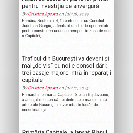
pentru investiția de anvergură
By
Cristina Apostu
on July 18, 2025
Primăria Sectorului 4, în parteneriat cu Consiliul
Județean Giurgiu, a finalizat studiul de oportunitate
pentru construirea unui nou aeroport în zona de sud
a Capitalei,...
Traficul din București va deveni și
mai „de vis” cu noile consolidări:
trei pasaje majore intră în reparații
capitale
By
Cristina Apostu
on July 17, 2025
Primarul interimar al Capitalei, Stelian Bujduveanu,
a anunțat miercuri că trei dintre cele mai circulate
artere ale Bucureștiului vor intra în lucrări de
consolidare și...
Primăria Capitalei a lansat Planul