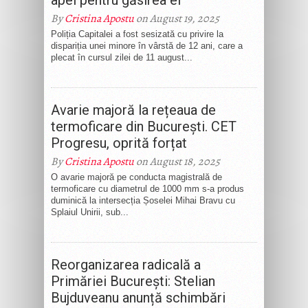
apel pentru găsirea ei
By
Cristina Apostu
on August 19, 2025
Poliția Capitalei a fost sesizată cu privire la
dispariția unei minore în vârstă de 12 ani, care a
plecat în cursul zilei de 11 august...
Avarie majoră la rețeaua de
termoficare din București. CET
Progresu, oprită forțat
By
Cristina Apostu
on August 18, 2025
O avarie majoră pe conducta magistrală de
termoficare cu diametrul de 1000 mm s-a produs
duminică la intersecția Șoselei Mihai Bravu cu
Splaiul Unirii, sub...
Reorganizarea radicală a
Primăriei București: Stelian
Bujduveanu anunță schimbări