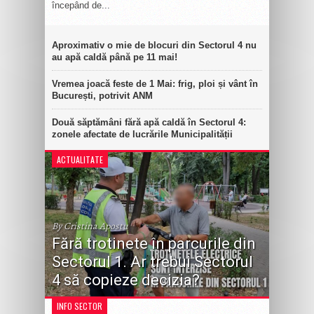
începând de...
Aproximativ o mie de blocuri din Sectorul 4 nu
au apă caldă până pe 11 mai!
Vremea joacă feste de 1 Mai: frig, ploi și vânt în
București, potrivit ANM
Două săptămâni fără apă caldă în Sectorul 4:
zonele afectate de lucrările Municipalității
ACTUALITATE
By Cristina Apostu
Fără trotinete în parcurile din
Sectorul 1. Ar trebui Sectorul
4 să copieze decizia?
INFO SECTOR