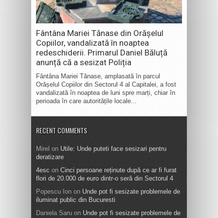
Fântâna Mariei Tănase din Orășelul
Copiilor, vandalizată în noaptea
redeschiderii. Primarul Daniel Băluță
anunță că a sesizat Poliția
Fântâna Mariei Tănase, amplasată în parcul
Orășelul Copiilor din Sectorul 4 al Capitalei, a fost
vandalizată în noaptea de luni spre marți, chiar în
perioada în care autoritățile locale...
RECENT COMMENTS
Mirel
on
Utile: Unde puteti face sesizari pentru
deratizare
4esc
on
Cinci persoane reținute după ce ar fi furat
flori de 20.000 de euro dintr-o seră din Sectorul 4
Popescu Ion
on
Unde pot fi sesizate problemele de
iluminat public din Bucuresti
Daniela Saru
on
Unde pot fi sesizate problemele de