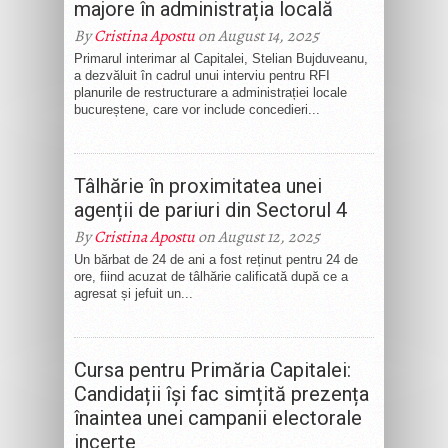
majore în administrația locală
By
Cristina Apostu
on August 14, 2025
Primarul interimar al Capitalei, Stelian Bujduveanu,
a dezvăluit în cadrul unui interviu pentru RFI
planurile de restructurare a administrației locale
bucureștene, care vor include concedieri...
Tâlhărie în proximitatea unei
agenții de pariuri din Sectorul 4
By
Cristina Apostu
on August 12, 2025
Un bărbat de 24 de ani a fost reținut pentru 24 de
ore, fiind acuzat de tâlhărie calificată după ce a
agresat și jefuit un...
Cursa pentru Primăria Capitalei:
Candidații își fac simțită prezența
înaintea unei campanii electorale
incerte