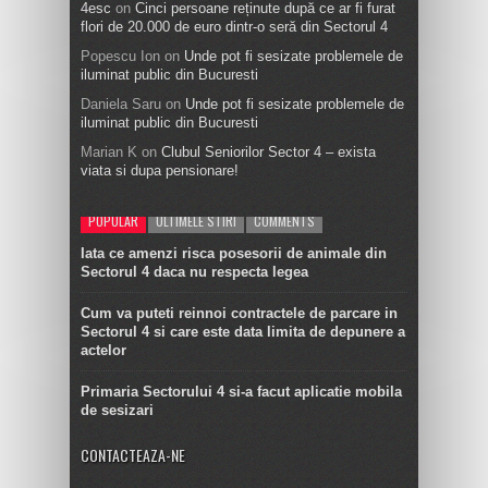
4esc
on
Cinci persoane reținute după ce ar fi furat
flori de 20.000 de euro dintr-o seră din Sectorul 4
Popescu Ion
on
Unde pot fi sesizate problemele de
iluminat public din Bucuresti
Daniela Saru
on
Unde pot fi sesizate problemele de
iluminat public din Bucuresti
Marian K
on
Clubul Seniorilor Sector 4 – exista
viata si dupa pensionare!
POPULAR
ULTIMELE STIRI
COMMENTS
Iata ce amenzi risca posesorii de animale din
Sectorul 4 daca nu respecta legea
Cum va puteti reinnoi contractele de parcare in
Sectorul 4 si care este data limita de depunere a
actelor
Primaria Sectorului 4 si-a facut aplicatie mobila
de sesizari
CONTACTEAZA-NE