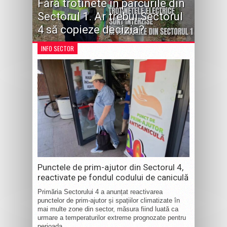
Fără trotinete în parcurile din
Sectorul 1. Ar trebui Sectorul
4 să copieze decizia?
INFO SECTOR
Punctele de prim-ajutor din Sectorul 4,
reactivate pe fondul codului de caniculă
Primăria Sectorului 4 a anunțat reactivarea
punctelor de prim-ajutor și spațiilor climatizate în
mai multe zone din sector, măsura fiind luată ca
urmare a temperaturilor extreme prognozate pentru
perioada...