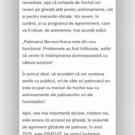
remediate, așa că echipele de hochei vor
reveni pe gheață atât pentru antrenamente, cât
și pentru meciurile oficiale. Voi reveni, în
curând, și cu programul de agremement, care
va fi reluat, de asemenea, mai anunță edilul.
„Patinoarul Berceni Arena este din nou
funcțional. Problemele au fost înlăturate, astfel
că venim în întâmpinarea dumneavoastră cu
câteva surprize!
În primul rând, vă anunțăm că vor continua
seriile cu publicul, ori de câte ori patinoarul nu
este ocupat cu meciuri de hochei sau cu
antrenamente ale patinatorilor ori ale
hocheiștilor!
Apoi, cea mai importantă decizie, credem noi,
este aceea că accesul pe gheață, la sesiunile
de agrement găzduite de patinoar, în anul
2025, este GRATUIT. Iar prețul închirierii