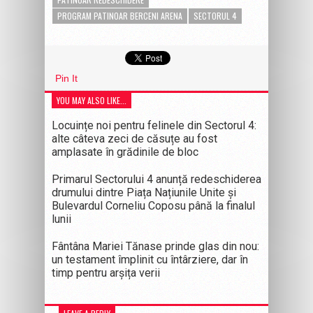
PROGRAM PATINOAR BERCENI ARENA
SECTORUL 4
Pin It
YOU MAY ALSO LIKE...
Locuințe noi pentru felinele din Sectorul 4:
alte câteva zeci de căsuțe au fost
amplasate în grădinile de bloc
Primarul Sectorului 4 anunță redeschiderea
drumului dintre Piața Națiunile Unite și
Bulevardul Corneliu Coposu până la finalul
lunii
Fântâna Mariei Tănase prinde glas din nou:
un testament împlinit cu întârziere, dar în
timp pentru arșița verii