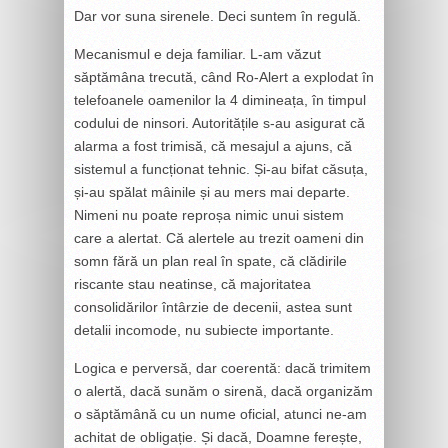
Dar vor suna sirenele. Deci suntem în regulă.
Mecanismul e deja familiar. L-am văzut
săptămâna trecută, când Ro-Alert a explodat în
telefoanele oamenilor la 4 dimineața, în timpul
codului de ninsori. Autoritățile s-au asigurat că
alarma a fost trimisă, că mesajul a ajuns, că
sistemul a funcționat tehnic. Și-au bifat căsuța,
și-au spălat mâinile și au mers mai departe.
Nimeni nu poate reproșa nimic unui sistem
care a alertat. Că alertele au trezit oameni din
somn fără un plan real în spate, că clădirile
riscante stau neatinse, că majoritatea
consolidărilor întârzie de decenii, astea sunt
detalii incomode, nu subiecte importante.
Logica e perversă, dar coerentă: dacă trimitem
o alertă, dacă sunăm o sirenă, dacă organizăm
o săptămână cu un nume oficial, atunci ne-am
achitat de obligație. Și dacă, Doamne ferește,