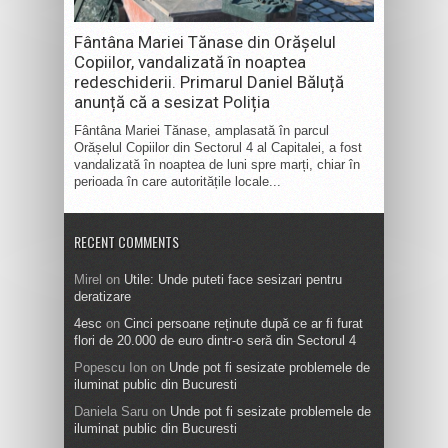
Fântâna Mariei Tănase din Orășelul
Copiilor, vandalizată în noaptea
redeschiderii. Primarul Daniel Băluță
anunță că a sesizat Poliția
Fântâna Mariei Tănase, amplasată în parcul
Orășelul Copiilor din Sectorul 4 al Capitalei, a fost
vandalizată în noaptea de luni spre marți, chiar în
perioada în care autoritățile locale...
RECENT COMMENTS
Mirel
on
Utile: Unde puteti face sesizari pentru
deratizare
4esc
on
Cinci persoane reținute după ce ar fi furat
flori de 20.000 de euro dintr-o seră din Sectorul 4
Popescu Ion
on
Unde pot fi sesizate problemele de
iluminat public din Bucuresti
Daniela Saru
on
Unde pot fi sesizate problemele de
iluminat public din Bucuresti