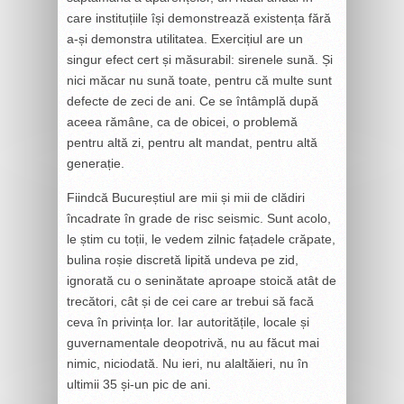
care instituțiile își demonstrează existența fără
a-și demonstra utilitatea. Exercițiul are un
singur efect cert și măsurabil: sirenele sună. Și
nici măcar nu sună toate, pentru că multe sunt
defecte de zeci de ani. Ce se întâmplă după
aceea rămâne, ca de obicei, o problemă
pentru altă zi, pentru alt mandat, pentru altă
generație.
Fiindcă Bucureștiul are mii și mii de clădiri
încadrate în grade de risc seismic. Sunt acolo,
le știm cu toții, le vedem zilnic fațadele crăpate,
bulina roșie discretă lipită undeva pe zid,
ignorată cu o seninătate aproape stoică atât de
trecători, cât și de cei care ar trebui să facă
ceva în privința lor. Iar autoritățile, locale și
guvernamentale deopotrivă, nu au făcut mai
nimic, niciodată. Nu ieri, nu alaltăieri, nu în
ultimii 35 și-un pic de ani.