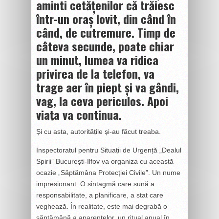
aminti cetățenilor că trăiesc
într-un oraș lovit, din când în
când, de cutremure. Timp de
câteva secunde, poate chiar
un minut, lumea va ridica
privirea de la telefon, va
trage aer în piept și va gândi,
vag, la ceva periculos. Apoi
viața va continua.
Și cu asta, autoritățile și-au făcut treaba.
Inspectoratul pentru Situații de Urgență „Dealul
Spirii” București-Ilfov va organiza cu această
ocazie „Săptămâna Protecției Civile”. Un nume
impresionant. O sintagmă care sună a
responsabilitate, a planificare, a stat care
veghează. În realitate, este mai degrabă o
săptămână a aparențelor, un ritual anual în