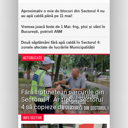
Aproximativ o mie de blocuri din Sectorul 4 nu
au apă caldă până pe 11 mai!
Vremea joacă feste de 1 Mai: frig, ploi și vânt în
București, potrivit ANM
Două săptămâni fără apă caldă în Sectorul 4:
zonele afectate de lucrările Municipalității
ACTUALITATE
By Cristina Apostu
Fără trotinete în parcurile din
Sectorul 1. Ar trebui Sectorul
4 să copieze decizia?
INFO SECTOR