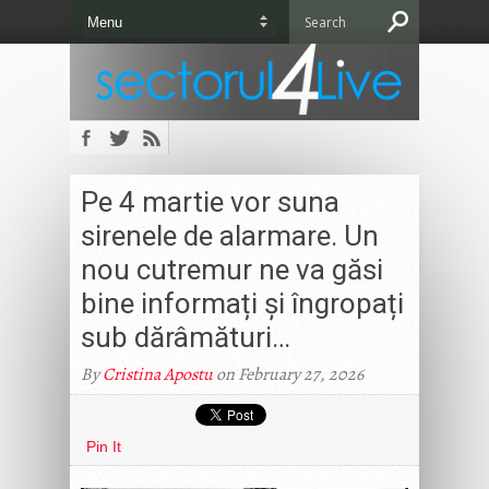
Pe 4 martie vor suna
sirenele de alarmare. Un
nou cutremur ne va găsi
bine informați și îngropați
sub dărâmături…
By
Cristina Apostu
on February 27, 2026
Pin It