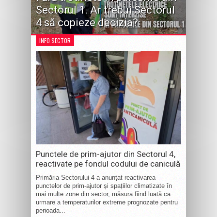
Sectorul 1. Ar trebui Sectorul
4 să copieze decizia?
INFO SECTOR
Punctele de prim-ajutor din Sectorul 4,
reactivate pe fondul codului de caniculă
Primăria Sectorului 4 a anunțat reactivarea
punctelor de prim-ajutor și spațiilor climatizate în
mai multe zone din sector, măsura fiind luată ca
urmare a temperaturilor extreme prognozate pentru
perioada...