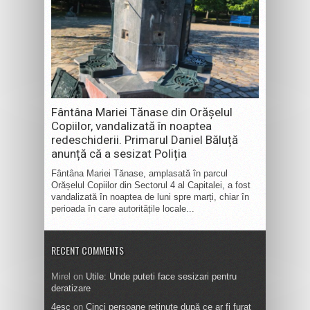
Fântâna Mariei Tănase din Orășelul
Copiilor, vandalizată în noaptea
redeschiderii. Primarul Daniel Băluță
anunță că a sesizat Poliția
Fântâna Mariei Tănase, amplasată în parcul
Orășelul Copiilor din Sectorul 4 al Capitalei, a fost
vandalizată în noaptea de luni spre marți, chiar în
perioada în care autoritățile locale...
RECENT COMMENTS
Mirel
on
Utile: Unde puteti face sesizari pentru
deratizare
4esc
on
Cinci persoane reținute după ce ar fi furat