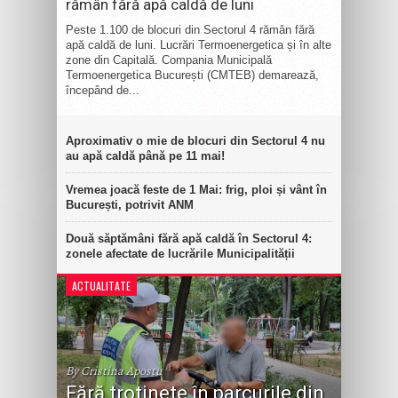
rămân fără apă caldă de luni
Peste 1.100 de blocuri din Sectorul 4 rămân fără
apă caldă de luni. Lucrări Termoenergetica și în alte
zone din Capitală. Compania Municipală
Termoenergetica București (CMTEB) demarează,
începând de...
Aproximativ o mie de blocuri din Sectorul 4 nu
au apă caldă până pe 11 mai!
Vremea joacă feste de 1 Mai: frig, ploi și vânt în
București, potrivit ANM
Două săptămâni fără apă caldă în Sectorul 4:
zonele afectate de lucrările Municipalității
ACTUALITATE
By Cristina Apostu
Fără trotinete în parcurile din