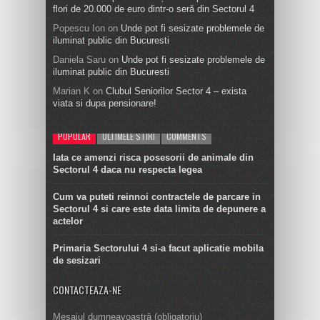
flori de 20.000 de euro dintr-o seră din Sectorul 4
Popescu Ion
on
Unde pot fi sesizate problemele de
iluminat public din Bucuresti
Daniela Saru
on
Unde pot fi sesizate problemele de
iluminat public din Bucuresti
Marian K
on
Clubul Seniorilor Sector 4 – exista
viata si dupa pensionare!
POPULAR
ULTIMELE STIRI
COMMENTS
Iata ce amenzi risca posesorii de animale din
Sectorul 4 daca nu respecta legea
Cum va puteti reinnoi contractele de parcare in
Sectorul 4 si care este data limita de depunere a
actelor
Primaria Sectorului 4 si-a facut aplicatie mobila
de sesizari
CONTACTEAZA-NE
Mesajul dumneavoastră (obligatoriu)