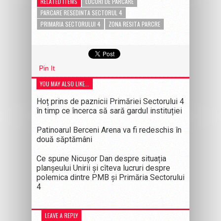
RELATED ITEMS
LOCURI DE PARCARE
PARCARE RESEDINTA SECTORUL 4
PRIMARIA SECTORULUI 4
ZONA RESITA PARCRE
Pin It
YOU MAY ALSO LIKE...
Hoț prins de paznicii Primăriei Sectorului 4
în timp ce încerca să sară gardul instituției
Patinoarul Berceni Arena va fi redeschis în
două săptămâni
Ce spune Nicușor Dan despre situația
planșeului Unirii și cîteva lucruri despre
polemica dintre PMB și Primăria Sectorului
4
LEAVE A REPLY