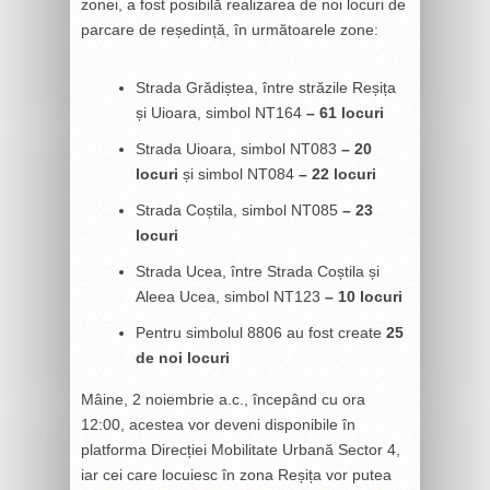
zonei, a fost posibilă realizarea de noi locuri de
parcare de reședință, în următoarele zone:
Strada Grădiștea, între străzile Reșița
și Uioara, simbol NT164
– 61 locuri
Strada Uioara, simbol NT083
– 20
locuri
și simbol NT084
– 22 locuri
Strada Coștila, simbol NT085
– 23
locuri
Strada Ucea, între Strada Coștila și
Aleea Ucea, simbol NT123
– 10 locuri
Pentru simbolul 8806 au fost create
25
de noi locuri
Mâine, 2 noiembrie a.c., începând cu ora
12:00, acestea vor deveni disponibile în
platforma Direcției Mobilitate Urbană Sector 4,
iar cei care locuiesc în zona Reșița vor putea