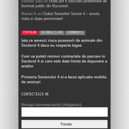
Daniela Saru
on
Unde pot fi sesizate problemele de
iluminat public din Bucuresti
Marian K
on
Clubul Seniorilor Sector 4 – exista
viata si dupa pensionare!
POPULAR
ULTIMELE STIRI
COMMENTS
Iata ce amenzi risca posesorii de animale din
Sectorul 4 daca nu respecta legea
Cum va puteti reinnoi contractele de parcare in
Sectorul 4 si care este data limita de depunere a
actelor
Primaria Sectorului 4 si-a facut aplicatie mobila
de sesizari
CONTACTEAZA-NE
Mesajul dumneavoastră (obligatoriu)