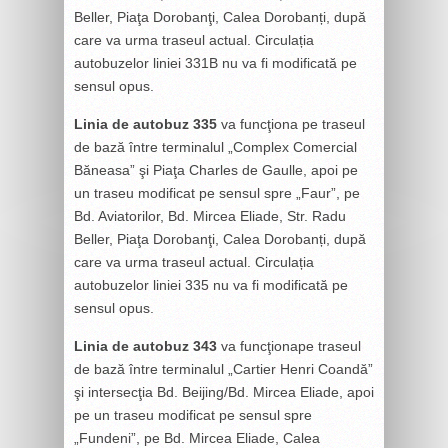
Beller, Piaţa Dorobanţi, Calea Dorobanți, după
care va urma traseul actual. Circulația
autobuzelor liniei 331B nu va fi modificată pe
sensul opus.
Linia de autobuz 335
va funcţiona pe traseul
de bază între terminalul „Complex Comercial
Băneasa” şi Piaţa Charles de Gaulle, apoi pe
un traseu modificat pe sensul spre „Faur”, pe
Bd. Aviatorilor, Bd. Mircea Eliade, Str. Radu
Beller, Piaţa Dorobanţi, Calea Dorobanți, după
care va urma traseul actual. Circulația
autobuzelor liniei 335 nu va fi modificată pe
sensul opus.
Linia de autobuz 343
va funcţionape traseul
de bază între terminalul „Cartier Henri Coandă”
şi intersecţia Bd. Beijing/Bd. Mircea Eliade, apoi
pe un traseu modificat pe sensul spre
„Fundeni”, pe Bd. Mircea Eliade, Calea