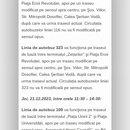
Piaţa Eroii Revoluției, apoi pe un traseu
modificat pe sensul spre centru, pe Şos. Viilor,
Str. Mitropolit Dosoftei, Calea Şerban Vodă,
după care va urma traseul actual. Circulația
autobuzelor liniei 116 nu va fi modificată pe
sensul opus.
Linia de autobuz 323
va funcţiona pe traseul
de bază între terminalul „Zețarilor” şi Piaţa Eroii
Revoluției, apoi pe un traseu modificat pe
sensul spre centru, pe Şos. Viilor, Str. Mitropolit
Dosoftei, Calea Şerban Vodă, după care va
urma traseul actual. Circulația autobuzelor liniei
323 nu va fi modificată pe sensul opus.
Joi, 21.12.2023, între orele 11:30 – 14:30:
Linia de autobuz 100
va funcţiona pe traseul
de bază între terminalul „Piața Unirii 2” şi Piaţa
Universității, apoi pe un traseu modificat pe
sensul spre „Aeroportul Henri Coandă”, pe Bd.