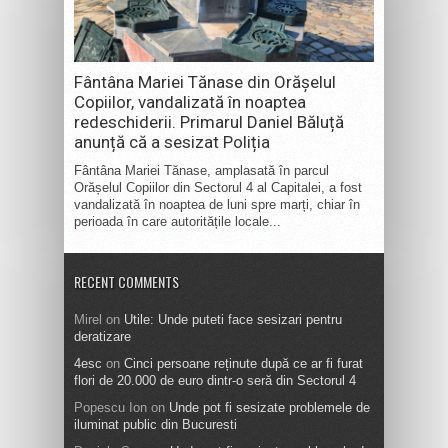
Fântâna Mariei Tănase din Orășelul
Copiilor, vandalizată în noaptea
redeschiderii. Primarul Daniel Băluță
anunță că a sesizat Poliția
Fântâna Mariei Tănase, amplasată în parcul
Orășelul Copiilor din Sectorul 4 al Capitalei, a fost
vandalizată în noaptea de luni spre marți, chiar în
perioada în care autoritățile locale...
RECENT COMMENTS
Mirel
on
Utile: Unde puteti face sesizari pentru
deratizare
4esc
on
Cinci persoane reținute după ce ar fi furat
flori de 20.000 de euro dintr-o seră din Sectorul 4
Popescu Ion
on
Unde pot fi sesizate problemele de
iluminat public din Bucuresti