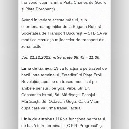
tronsonul cuprins între Piaţa Charles de Gaulle
şi Piaţa Dorobanţi).
Având în vedere aceste măsuri, sub
coordonarea agenţilor de la Brigada Rutieră,
Societatea de Transport Bucureşti – STB SA va
modifica circulaţia mijloacelor de transport din
zonă, astfel:
Joi, 21.12.2023, între orele 08:45 – 11:30:
Linia de tramvai 19
va funcționa pe traseul de
bază între terminalul „Zeţarilor” şi Piaţa Eroii
Revoluţiei, apoi pe un traseu modificat pe
ambele sensuri, pe Şos. Viilor, Str. Dr.
Constantin Istrati, Bd. Mărăşeşti, Pasajul
Mărăşeşti, Bd. Octavian Goga, Calea Vitan,
după care va urma traseul actual.
Linia de autobuz 116
va funcţiona pe traseul
de bază între terminalul „C.F.R. Progresul” şi