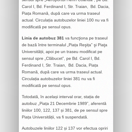
Carol I, Bd. Ferdinand I, Str. Traian, Bd. Dacia,
Piața Romană, după care va urma traseul
actual. Circulația autobuzelor liniei 100 nu va fi
modificată pe sensul opus.
Linia de autobuz 381
va funcţiona pe traseul
de bază între terminalul „Piața Reşița” şi Piaţa
Universității, apoi pe un traseu modificat pe
sensul spre „Clăbucet”, pe Bd. Carol I, Bd.
Ferdinand I, Str. Traian, Bd. Dacia, Piața
Romană, după care va urma traseul actual.
Circulația autobuzelor liniei 381 nu va fi
modificată pe sensul opus.
Totodată, în același interval orar, stația de
autobuz „Piața 21 Decembrie 1989”, aferentă
liniilor 100, 122, 137 și 381, de pe sensul spre
Piața Universității, va fi suspendată.
Autobuzele liniilor 122 și 137 vor efectua opriri