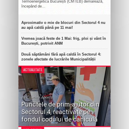
Termoenergetica București (CMTEB) demarează,
începând de...
Aproximativ o mie de blocuri din Sectorul 4 nu
au apă caldă până pe 11 mai!
Vremea joacă feste de 1 Mai: frig, ploi și vânt în
București, potrivit ANM
Două săptămâni fără apă caldă în Sectorul 4:
zonele afectate de lucrările Municipalității
ACTUALITATE
By Cristina Apostu
Punctele de prim-ajutor din
Sectorul 4, reactivate pe
fondul codului de caniculă