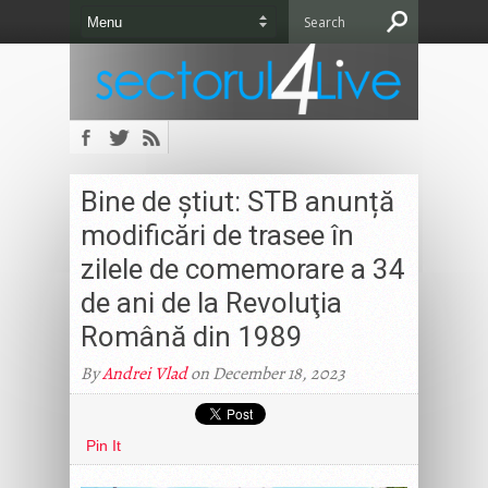
Bine de știut: STB anunță
modificări de trasee în
zilele de comemorare a 34
de ani de la Revoluţia
Română din 1989
By
Andrei Vlad
on December 18, 2023
Pin It