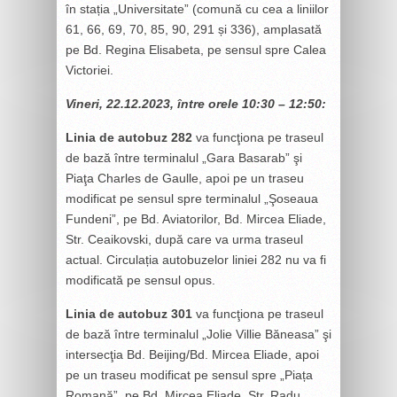
în stația „Universitate” (comună cu cea a liniilor
61, 66, 69, 70, 85, 90, 291 și 336), amplasată
pe Bd. Regina Elisabeta, pe sensul spre Calea
Victoriei.
Vineri, 22.12.2023, între orele 10:30 – 12:50:
Linia de autobuz 282
va funcţiona pe traseul
de bază între terminalul „Gara Basarab” şi
Piaţa Charles de Gaulle, apoi pe un traseu
modificat pe sensul spre terminalul „Şoseaua
Fundeni”, pe Bd. Aviatorilor, Bd. Mircea Eliade,
Str. Ceaikovski, după care va urma traseul
actual. Circulația autobuzelor liniei 282 nu va fi
modificată pe sensul opus.
Linia de autobuz 301
va funcţiona pe traseul
de bază între terminalul „Jolie Villie Băneasa” şi
intersecţia Bd. Beijing/Bd. Mircea Eliade, apoi
pe un traseu modificat pe sensul spre „Piața
Romană”, pe Bd. Mircea Eliade, Str. Radu