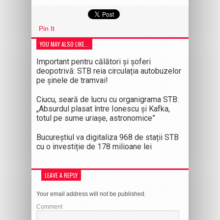
Pin It
YOU MAY ALSO LIKE...
Important pentru călători și șoferi
deopotrivă: STB reia circulația autobuzelor
pe șinele de tramvai!
Ciucu, seară de lucru cu organigrama STB:
„Absurdul plasat între Ionescu și Kafka,
totul pe sume uriașe, astronomice”
Bucureștiul va digitaliza 968 de stații STB
cu o investiție de 178 milioane lei
LEAVE A REPLY
Your email address will not be published.
Comment