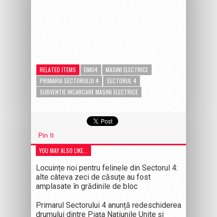
RELATED ITEMS
DMU4
MASINI ELECTRICE
PRIMARIA SECTORULUI 4
SECTORUL 4
SUBVENTIE INCARCARE MASINI ELECTRICE
Pin It
YOU MAY ALSO LIKE...
Locuințe noi pentru felinele din Sectorul 4:
alte câteva zeci de căsuțe au fost
amplasate în grădinile de bloc
Primarul Sectorului 4 anunță redeschiderea
drumului dintre Piața Națiunile Unite și