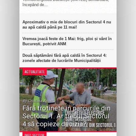
începând de...
Aproximativ o mie de blocuri din Sectorul 4 nu
au apă caldă până pe 11 mai!
Vremea joacă feste de 1 Mai: frig, ploi și vânt în
București, potrivit ANM
Două săptămâni fără apă caldă în Sectorul 4:
zonele afectate de lucrările Municipalității
ACTUALITATE
By Cristina Apostu
Fără trotinete în parcurile din
Sectorul 1. Ar trebui Sectorul
4 să copieze decizia?
INFO SECTOR