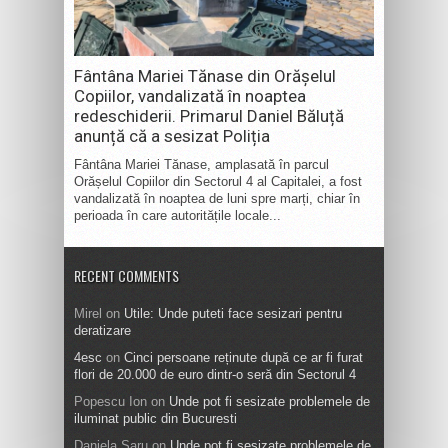
Fântâna Mariei Tănase din Orășelul
Copiilor, vandalizată în noaptea
redeschiderii. Primarul Daniel Băluță
anunță că a sesizat Poliția
Fântâna Mariei Tănase, amplasată în parcul
Orășelul Copiilor din Sectorul 4 al Capitalei, a fost
vandalizată în noaptea de luni spre marți, chiar în
perioada în care autoritățile locale...
RECENT COMMENTS
Mirel
on
Utile: Unde puteti face sesizari pentru
deratizare
4esc
on
Cinci persoane reținute după ce ar fi furat
flori de 20.000 de euro dintr-o seră din Sectorul 4
Popescu Ion
on
Unde pot fi sesizate problemele de
iluminat public din Bucuresti
Daniela Saru
on
Unde pot fi sesizate problemele de