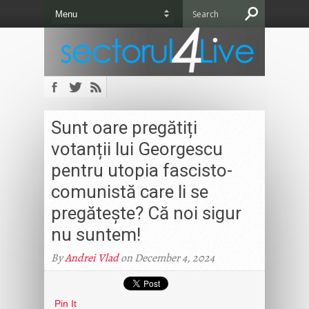
Sunt oare pregătiți
votanții lui Georgescu
pentru utopia fascisto-
comunistă care li se
pregătește? Că noi sigur
nu suntem!
By
Andrei Vlad
on December 4, 2024
Pin It