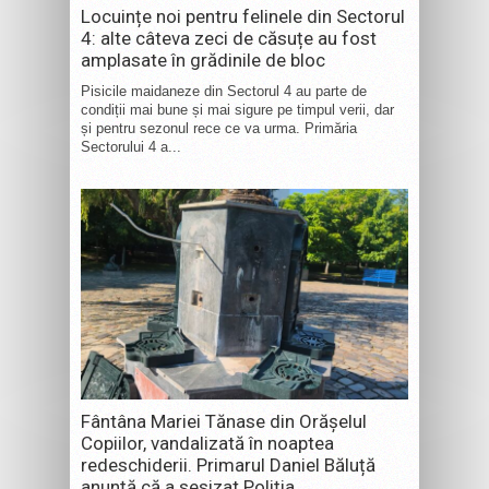
Locuințe noi pentru felinele din Sectorul
4: alte câteva zeci de căsuțe au fost
amplasate în grădinile de bloc
Pisicile maidaneze din Sectorul 4 au parte de
condiții mai bune și mai sigure pe timpul verii, dar
și pentru sezonul rece ce va urma. Primăria
Sectorului 4 a...
Fântâna Mariei Tănase din Orășelul
Copiilor, vandalizată în noaptea
redeschiderii. Primarul Daniel Băluță
anunță că a sesizat Poliția