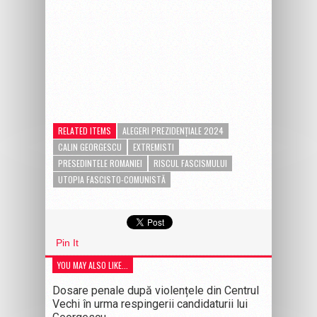
RELATED ITEMS
ALEGERI PREZIDENȚIALE 2024
CALIN GEORGESCU
EXTREMISTI
PRESEDINTELE ROMANIEI
RISCUL FASCISMULUI
UTOPIA FASCISTO-COMUNISTĂ
Pin It
YOU MAY ALSO LIKE...
Dosare penale după violențele din Centrul
Vechi în urma respingerii candidaturii lui