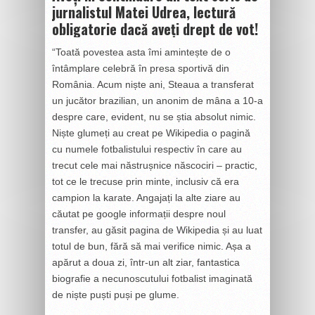
jurnalistul Matei Udrea, lectură
obligatorie dacă aveți drept de vot!
“Toată povestea asta îmi amintește de o
întâmplare celebră în presa sportivă din
România. Acum niște ani, Steaua a transferat
un jucător brazilian, un anonim de mâna a 10-a
despre care, evident, nu se știa absolut nimic.
Niște glumeți au creat pe Wikipedia o pagină
cu numele fotbalistului respectiv în care au
trecut cele mai năstrușnice născociri – practic,
tot ce le trecuse prin minte, inclusiv că era
campion la karate. Angajați la alte ziare au
căutat pe google informații despre noul
transfer, au găsit pagina de Wikipedia și au luat
totul de bun, fără să mai verifice nimic. Așa a
apărut a doua zi, într-un alt ziar, fantastica
biografie a necunoscutului fotbalist imaginată
de niște puști puși pe glume.