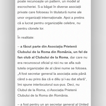
poate recunoaște un pattern, un model al
escrocheriei. S-a băgat în diverse asociații
private care foloseau în titulatură nume ale
unor organizații internaționale. Apoi a pretins
că a lucrat pentru organizațiile celebre, nu
pentru clonele lor.
În realitate:
–
a făcut parte din Asociația Prietenii
Clubului de la Roma din România, un fel de
fan club al Clubului de la Roma
, dar care nu
era recunoscut oficial și nici nu se afla sub
tutela organizației de al cărei nume se folosea.
„A fost secretar general la asociația asta până
când s-au prins ăia că e diliu și l-au dat afară“,
îmi spune interlocutorul sus-pus. Deci, nu
Clubul de la Roma, ci Asociația Prietenii
Clubului de la Roma din România.
– a fost pentru un an secretar general al United