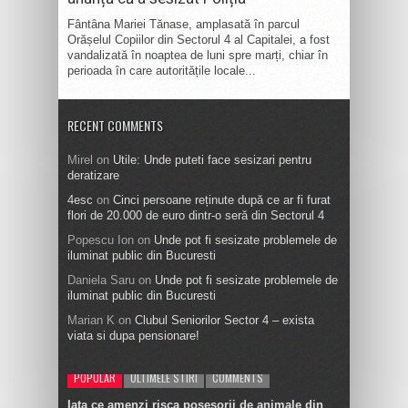
Fântâna Mariei Tănase, amplasată în parcul
Orășelul Copiilor din Sectorul 4 al Capitalei, a fost
vandalizată în noaptea de luni spre marți, chiar în
perioada în care autoritățile locale...
RECENT COMMENTS
Mirel
on
Utile: Unde puteti face sesizari pentru
deratizare
4esc
on
Cinci persoane reținute după ce ar fi furat
flori de 20.000 de euro dintr-o seră din Sectorul 4
Popescu Ion
on
Unde pot fi sesizate problemele de
iluminat public din Bucuresti
Daniela Saru
on
Unde pot fi sesizate problemele de
iluminat public din Bucuresti
Marian K
on
Clubul Seniorilor Sector 4 – exista
viata si dupa pensionare!
POPULAR
ULTIMELE STIRI
COMMENTS
Iata ce amenzi risca posesorii de animale din