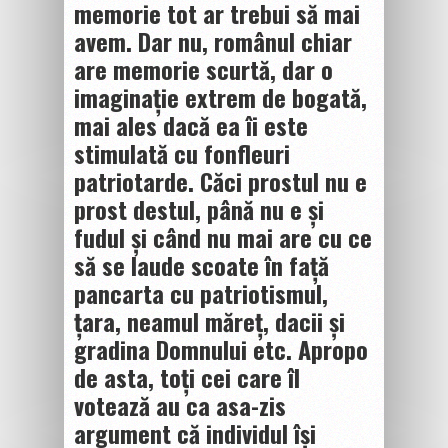
memorie tot ar trebui să mai
avem. Dar nu, românul chiar
are memorie scurtă, dar o
imaginație extrem de bogată,
mai ales dacă ea îi este
stimulată cu fonfleuri
patriotarde. Căci prostul nu e
prost destul, până nu e și
fudul și când nu mai are cu ce
să se laude scoate în față
pancarta cu patriotismul,
țara, neamul măreț, dacii și
gradina Domnului etc. Apropo
de asta, toți cei care îl
votează au ca asa-zis
argument că individul își