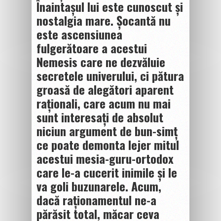
Înaintașul lui este cunoscut și
nostalgia mare. Șocantă nu
este ascensiunea
fulgerătoare a acestui
Nemesis care ne dezvăluie
secretele univerului, ci pătura
groasă de alegători aparent
raționali, care acum nu mai
sunt interesați de absolut
niciun argument de bun-simț
ce poate demonta lejer mitul
acestui mesia-guru-ortodox
care le-a cucerit inimile și le
va goli buzunarele. Acum,
dacă raționamentul ne-a
părăsit total, măcar ceva