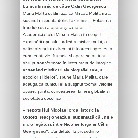
bunicului său de către Călin Georgescu
.
Maria Malița subliniază că Mircea Malița nu a
susținut niciodată delirul extremist. „Folosirea
frauduloasă a operei și carierei
Academicianului Mircea Malița în scopul
exprimării opusului, adică a misticismului, a
naționalismului extrem și întoarcerii spre est a
creat confuzie. Numele și opera sa au fost
abrupt transformate în instrument de imagine
antrenând mistificări ale biografiei sale, a
epocilor și ideilor“, spune Maria Malița, care
adaugă că bunicul ei a susținut tocmai valorile
opuse, știința, cunoașterea, lumea globală și
societatea deschisă.
–
nepotul lui Nicolae Iorga, istoric la
Oxford, reacționează și subliniază că „nu e
nicio legătură între Nicolae Iorga și Călin
Georgescu“
. Candidatul la președinție