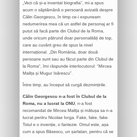
„Vezi că și-a inventat biografia”, mi-a spus
acum o săptămână o persoană avizată despre
Călin Georgescu, în timp ce-i expuneam
nedumerirea mea că un astfel de personaj ar fi
putut să facă parte din Clubul de la Roma,
unde oricum pătrund doar personalități de top,
care au cuvânt greu de spus la nivel
internațional. „Din România, doar două
persoane sunt sau au făcut parte din Clubul de
la Roma“, îmi răspunde interlocutorul: “Mircea
Malița și Mugur Isărescu”.
Între timp, au început să curgă dezmințirile.
Călin Georgescu n-a fost în Clubul de la
Roma, nu a lucrat la ONU
, n-a fost
recomandat de Mircea Malița și mătușa sa n-a
lucrat pentru Nicolae Iorga. Fake, fake, fake.
Totul e o invenție, o fantezie. Omul este, așa
cum a spus Băsescu, un șarlatan, pentru că se