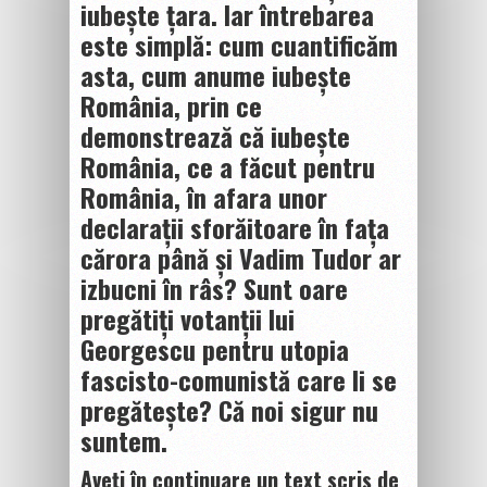
iubește țara. Iar întrebarea
este simplă: cum cuantificăm
asta, cum anume iubește
România, prin ce
demonstrează că iubește
România, ce a făcut pentru
România, în afara unor
declarații sforăitoare în fața
cărora până și Vadim Tudor ar
izbucni în râs? Sunt oare
pregătiți votanții lui
Georgescu pentru utopia
fascisto-comunistă care li se
pregătește? Că noi sigur nu
suntem.
Aveți în continuare un text scris de