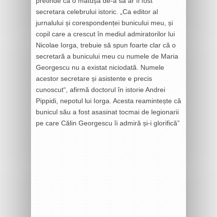
pretinde că o mătușă de-a sa ar fi fost
secretara celebrului istoric. „Ca editor al
jurnalului și corespondenței bunicului meu, și
copil care a crescut în mediul admiratorilor lui
Nicolae Iorga, trebuie să spun foarte clar că o
secretară a bunicului meu cu numele de Maria
Georgescu nu a existat niciodată. Numele
acestor secretare și asistente e precis
cunoscut“, afirmă doctorul în istorie Andrei
Pippidi, nepotul lui Iorga. Acesta reamintește că
bunicul său a fost asasinat tocmai de legionarii
pe care Călin Georgescu îi admiră și-i glorifică”