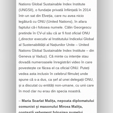
Nations Global Sustainable Index Institute
(UNGSII), o fundație privată înființată în 2014
într-un sat din Elveția, care nu avea nicio
legătură cu ONU (United Nations), în afara
faptului că-i folosea numele. Călin Georgescu
pretinde în CV-ul său că ar fi fost oficial ONU
(„director executiv al Institutului Indicelui Global
al Sustenabilității al Națiunilor Unite – United
Nations Global Sustainable Index Institute – din
Geneva și Vaduz). Că minte cu intenție stau
dovadă numeroasele înregistrări video în care
povestește ce făcea el ca oficial ONU. Puteți
vedea asta inclusiv în celebrul filmuleț unde
spune că s-a dus, ca șef al unei delegații ONU,
și a discutat cu entități non-umane, cu unii care
în mod clar nu erau din specia noastră.
–
Maria Scarlat Malița, nepoata diplomatului
comunist și masonului Mircea Malița,
contestă vehement folosirea numelui