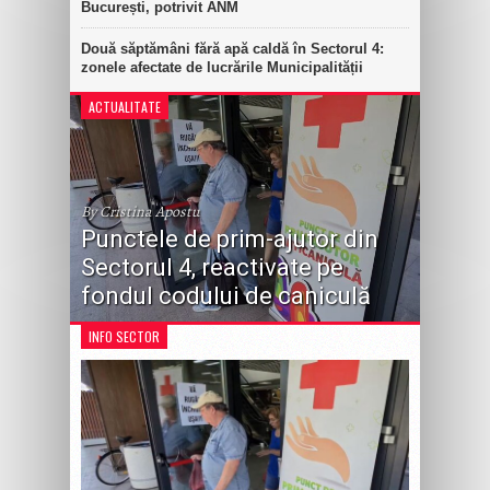
București, potrivit ANM
Două săptămâni fără apă caldă în Sectorul 4:
zonele afectate de lucrările Municipalității
ACTUALITATE
By Cristina Apostu
Punctele de prim-ajutor din
Sectorul 4, reactivate pe
fondul codului de caniculă
INFO SECTOR