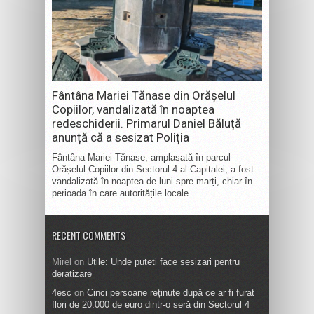
Fântâna Mariei Tănase din Orășelul
Copiilor, vandalizată în noaptea
redeschiderii. Primarul Daniel Băluță
anunță că a sesizat Poliția
Fântâna Mariei Tănase, amplasată în parcul
Orășelul Copiilor din Sectorul 4 al Capitalei, a fost
vandalizată în noaptea de luni spre marți, chiar în
perioada în care autoritățile locale...
RECENT COMMENTS
Mirel
on
Utile: Unde puteti face sesizari pentru
deratizare
4esc
on
Cinci persoane reținute după ce ar fi furat
flori de 20.000 de euro dintr-o seră din Sectorul 4