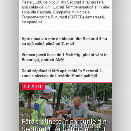
Peste 1.100 de blocuri din Sectorul 4 rămân fără
apă caldă de luni. Lucrări Termoenergetica și în alte
zone din Capitală. Compania Municipală
Termoenergetica București (CMTEB) demarează,
începând de...
Aproximativ o mie de blocuri din Sectorul 4 nu
au apă caldă până pe 11 mai!
Vremea joacă feste de 1 Mai: frig, ploi și vânt în
București, potrivit ANM
Două săptămâni fără apă caldă în Sectorul 4:
zonele afectate de lucrările Municipalității
ACTUALITATE
By Cristina Apostu
Fără trotinete în parcurile din
Sectorul 1. Ar trebui Sectorul