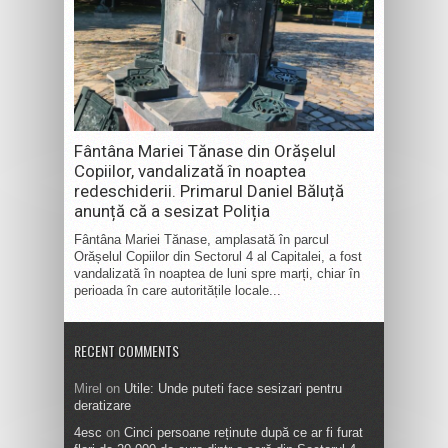
Fântâna Mariei Tănase din Orășelul
Copiilor, vandalizată în noaptea
redeschiderii. Primarul Daniel Băluță
anunță că a sesizat Poliția
Fântâna Mariei Tănase, amplasată în parcul
Orășelul Copiilor din Sectorul 4 al Capitalei, a fost
vandalizată în noaptea de luni spre marți, chiar în
perioada în care autoritățile locale...
RECENT COMMENTS
Mirel
on
Utile: Unde puteti face sesizari pentru
deratizare
4esc
on
Cinci persoane reținute după ce ar fi furat