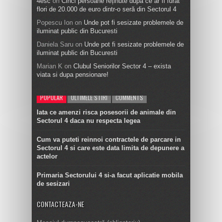
4esc
on
Cinci persoane reținute după ce ar fi furat
flori de 20.000 de euro dintr-o seră din Sectorul 4
Popescu Ion
on
Unde pot fi sesizate problemele de
iluminat public din Bucuresti
Daniela Saru
on
Unde pot fi sesizate problemele de
iluminat public din Bucuresti
Marian K
on
Clubul Seniorilor Sector 4 – exista
viata si dupa pensionare!
POPULAR
ULTIMELE STIRI
COMMENTS
Iata ce amenzi risca posesorii de animale din
Sectorul 4 daca nu respecta legea
Cum va puteti reinnoi contractele de parcare in
Sectorul 4 si care este data limita de depunere a
actelor
Primaria Sectorului 4 si-a facut aplicatie mobila
de sesizari
CONTACTEAZA-NE