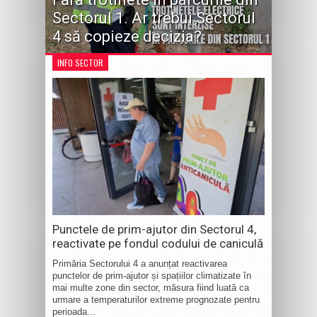
Sectorul 1. Ar trebui Sectorul
4 să copieze decizia?
INFO SECTOR
Punctele de prim-ajutor din Sectorul 4,
reactivate pe fondul codului de caniculă
Primăria Sectorului 4 a anunțat reactivarea
punctelor de prim-ajutor și spațiilor climatizate în
mai multe zone din sector, măsura fiind luată ca
urmare a temperaturilor extreme prognozate pentru
perioada...