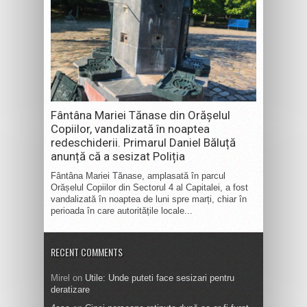
Fântâna Mariei Tănase din Orășelul
Copiilor, vandalizată în noaptea
redeschiderii. Primarul Daniel Băluță
anunță că a sesizat Poliția
Fântâna Mariei Tănase, amplasată în parcul
Orășelul Copiilor din Sectorul 4 al Capitalei, a fost
vandalizată în noaptea de luni spre marți, chiar în
perioada în care autoritățile locale...
RECENT COMMENTS
Mirel
on
Utile: Unde puteti face sesizari pentru
deratizare