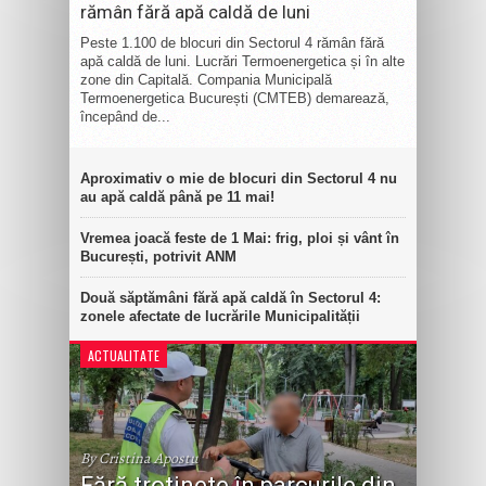
rămân fără apă caldă de luni
Peste 1.100 de blocuri din Sectorul 4 rămân fără
apă caldă de luni. Lucrări Termoenergetica și în alte
zone din Capitală. Compania Municipală
Termoenergetica București (CMTEB) demarează,
începând de...
Aproximativ o mie de blocuri din Sectorul 4 nu
au apă caldă până pe 11 mai!
Vremea joacă feste de 1 Mai: frig, ploi și vânt în
București, potrivit ANM
Două săptămâni fără apă caldă în Sectorul 4:
zonele afectate de lucrările Municipalității
ACTUALITATE
By Cristina Apostu
Fără trotinete în parcurile din