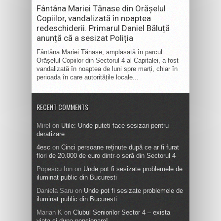
Fântâna Mariei Tănase din Orășelul
Copiilor, vandalizată în noaptea
redeschiderii. Primarul Daniel Băluță
anunță că a sesizat Poliția
Fântâna Mariei Tănase, amplasată în parcul
Orășelul Copiilor din Sectorul 4 al Capitalei, a fost
vandalizată în noaptea de luni spre marți, chiar în
perioada în care autoritățile locale...
RECENT COMMENTS
Mirel
on
Utile: Unde puteti face sesizari pentru
deratizare
4esc
on
Cinci persoane reținute după ce ar fi furat
flori de 20.000 de euro dintr-o seră din Sectorul 4
Popescu Ion
on
Unde pot fi sesizate problemele de
iluminat public din Bucuresti
Daniela Saru
on
Unde pot fi sesizate problemele de
iluminat public din Bucuresti
Marian K
on
Clubul Seniorilor Sector 4 – exista
viata si dupa pensionare!