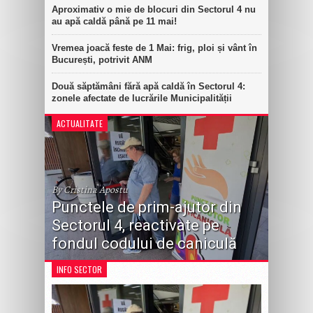
Aproximativ o mie de blocuri din Sectorul 4 nu
au apă caldă până pe 11 mai!
Vremea joacă feste de 1 Mai: frig, ploi și vânt în
București, potrivit ANM
Două săptămâni fără apă caldă în Sectorul 4:
zonele afectate de lucrările Municipalității
ACTUALITATE
By Cristina Apostu
Punctele de prim-ajutor din
Sectorul 4, reactivate pe
fondul codului de caniculă
INFO SECTOR