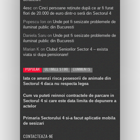
4esc
on
Cinci persoane reținute după ce ar fi furat
flori de 20.000 de euro dintr-o seră din Sectorul 4
Popescu Ion
on
Unde pot fi sesizate problemele de
iluminat public din Bucuresti
Daniela Saru
on
Unde pot fi sesizate problemele de
iluminat public din Bucuresti
Marian K
on
Clubul Seniorilor Sector 4 – exista
viata si dupa pensionare!
POPULAR
ULTIMELE STIRI
COMMENTS
Iata ce amenzi risca posesorii de animale din
Sectorul 4 daca nu respecta legea
Cum va puteti reinnoi contractele de parcare in
Sectorul 4 si care este data limita de depunere a
actelor
Primaria Sectorului 4 si-a facut aplicatie mobila
de sesizari
CONTACTEAZA-NE