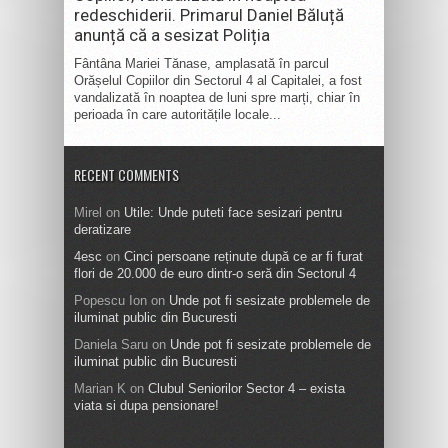
redeschiderii. Primarul Daniel Băluță
anunță că a sesizat Poliția
Fântâna Mariei Tănase, amplasată în parcul
Orășelul Copiilor din Sectorul 4 al Capitalei, a fost
vandalizată în noaptea de luni spre marți, chiar în
perioada în care autoritățile locale...
RECENT COMMENTS
Mirel
on
Utile: Unde puteti face sesizari pentru
deratizare
4esc
on
Cinci persoane reținute după ce ar fi furat
flori de 20.000 de euro dintr-o seră din Sectorul 4
Popescu Ion
on
Unde pot fi sesizate problemele de
iluminat public din Bucuresti
Daniela Saru
on
Unde pot fi sesizate problemele de
iluminat public din Bucuresti
Marian K
on
Clubul Seniorilor Sector 4 – exista
viata si dupa pensionare!