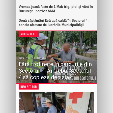
Vremea joacă feste de 1 Mai: frig, ploi și vânt în
București, potrivit ANM
Două săptămâni fără apă caldă în Sectorul 4:
zonele afectate de lucrările Municipalității
ACTUALITATE
By Cristina Apostu
Fără trotinete în parcurile din
Sectorul 1. Ar trebui Sectorul
4 să copieze decizia?
INFO SECTOR