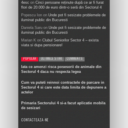
4esc
on
Cinci persoane reținute după ce ar fi furat
flori de 20.000 de euro dintr-o seră din Sectorul 4
Popescu Ion
on
Unde pot fi sesizate problemele de
iluminat public din Bucuresti
Daniela Saru
on
Unde pot fi sesizate problemele de
iluminat public din Bucuresti
Marian K
on
Clubul Seniorilor Sector 4 – exista
viata si dupa pensionare!
POPULAR
ULTIMELE STIRI
COMMENTS
Iata ce amenzi risca posesorii de animale din
Sectorul 4 daca nu respecta legea
Cum va puteti reinnoi contractele de parcare in
Sectorul 4 si care este data limita de depunere a
actelor
Primaria Sectorului 4 si-a facut aplicatie mobila
de sesizari
CONTACTEAZA-NE