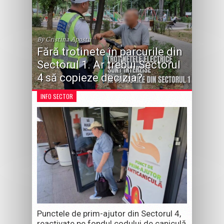
By Cristina Apostu
Fără trotinete în parcurile din
Sectorul 1. Ar trebui Sectorul
4 să copieze decizia?
INFO SECTOR
Punctele de prim-ajutor din Sectorul 4,
reactivate pe fondul codului de caniculă