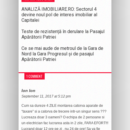
ANALIZĂ IMOBILIARE.RO: Sectorul 4
devine noul pol de interes imobiliar al
Capitalei
Teste de rezistență în derulare la Pasajul
Apărătorii Patriei
Ce se mai aude de metroul de la Gara de
Nord la Gara Progresul și de pasajul
Apărătorii Patriei
1 COMMENT
Ion Ion
September 11, 2017 at 5:12 pm
Cum sa dureze 4 ZILE montarea catorva aparate de
“taxare” si a catorva de trecere intr-un singur sens ???
Lucreaza doar 3 oameni? O echipa de 2 persoane si
un electrician fac lucrarea asta in 2 zile, FARA EFORT!!!
Lucrand doar 12 ore pe zi , nu 24 de ore! Sa va fie