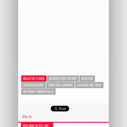
RELATED ITEMS
APARATORII PATRIEI
BERCENI
BRANCOVEANU
DIMITRIE LEONIDA
LUCRARI METROU
METROU TINERETULUI
Pin It
YOU MAY ALSO LIKE...