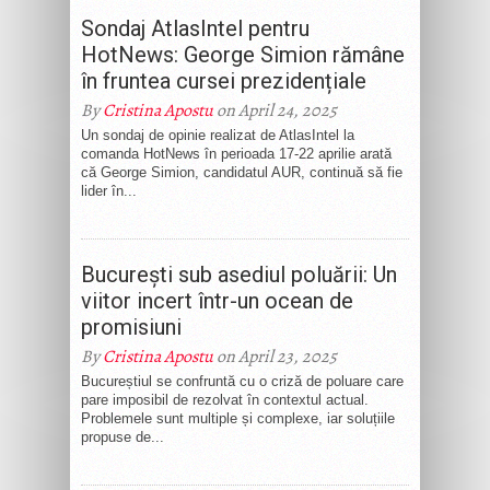
Sondaj AtlasIntel pentru
HotNews: George Simion rămâne
în fruntea cursei prezidențiale
By
Cristina Apostu
on April 24, 2025
Un sondaj de opinie realizat de AtlasIntel la
comanda HotNews în perioada 17-22 aprilie arată
că George Simion, candidatul AUR, continuă să fie
lider în...
București sub asediul poluării: Un
viitor incert într-un ocean de
promisiuni
By
Cristina Apostu
on April 23, 2025
Bucureștiul se confruntă cu o criză de poluare care
pare imposibil de rezolvat în contextul actual.
Problemele sunt multiple și complexe, iar soluțiile
propuse de...