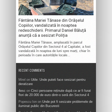
Fântâna Mariei Tănase din Orășelul
Copiilor, vandalizată în noaptea
redeschiderii. Primarul Daniel Băluță
anunță că a sesizat Poliția
Fântâna Mariei Tănase, amplasată în parcul
Orășelul Copiilor din Sectorul 4 al Capitalei, a fost
vandalizată în noaptea de luni spre marți, chiar în
perioada în care autoritățile locale...
RECENT COMMENTS
Mirel
on
Utile: Unde puteti face sesizari pentru
deratizare
4esc
on
Cinci persoane reținute după ce ar fi furat
flori de 20.000 de euro dintr-o seră din Sectorul 4
Popescu Ion
on
Unde pot fi sesizate problemele de
iluminat public din Bucuresti