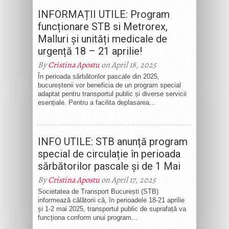
INFORMAȚII UTILE: Program
funcționare STB si Metrorex,
Malluri și unități medicale de
urgență 18 – 21 aprilie!
By
Cristina Apostu
on April 18, 2025
În perioada sărbătorilor pascale din 2025,
bucureștenii vor beneficia de un program special
adaptat pentru transportul public și diverse servicii
esențiale. Pentru a facilita deplasarea...
INFO UTILE: STB anunță program
special de circulație în perioada
sărbătorilor pascale și de 1 Mai
By
Cristina Apostu
on April 17, 2025
Societatea de Transport București (STB)
informează călătorii că, în perioadele 18-21 aprilie
și 1-2 mai 2025, transportul public de suprafață va
funcționa conform unui program...