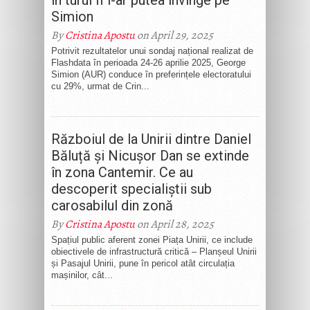
în turul II l-ar putea învinge pe
Simion
By
Cristina Apostu
on April 29, 2025
Potrivit rezultatelor unui sondaj național realizat de
Flashdata în perioada 24-26 aprilie 2025, George
Simion (AUR) conduce în preferințele electoratului
cu 29%, urmat de Crin...
Războiul de la Unirii dintre Daniel
Băluță și Nicușor Dan se extinde
în zona Cantemir. Ce au
descoperit specialiștii sub
carosabilul din zonă
By
Cristina Apostu
on April 28, 2025
Spațiul public aferent zonei Piața Unirii, ce include
obiectivele de infrastructură critică – Planșeul Unirii
și Pasajul Unirii, pune în pericol atât circulația
mașinilor, cât...