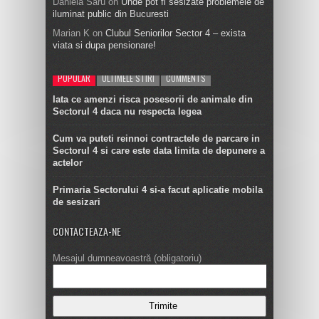
Daniela Saru
on
Unde pot fi sesizate problemele de
iluminat public din Bucuresti
Marian K
on
Clubul Seniorilor Sector 4 – exista
viata si dupa pensionare!
POPULAR
ULTIMELE STIRI
COMMENTS
Iata ce amenzi risca posesorii de animale din
Sectorul 4 daca nu respecta legea
Cum va puteti reinnoi contractele de parcare in
Sectorul 4 si care este data limita de depunere a
actelor
Primaria Sectorului 4 si-a facut aplicatie mobila
de sesizari
CONTACTEAZA-NE
Mesajul dumneavoastră (obligatoriu)