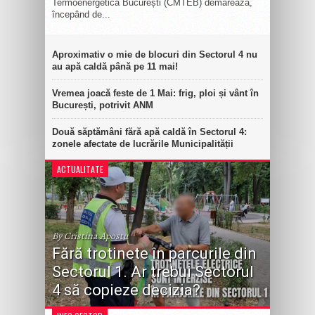
Termoenergetica București (CMTEB) demarează,
începând de...
Aproximativ o mie de blocuri din Sectorul 4 nu
au apă caldă până pe 11 mai!
Vremea joacă feste de 1 Mai: frig, ploi și vânt în
București, potrivit ANM
Două săptămâni fără apă caldă în Sectorul 4:
zonele afectate de lucrările Municipalității
ACTUALITATE
By Cristina Apostu
Fără trotinete în parcurile din
Sectorul 1. Ar trebui Sectorul
4 să copieze decizia?