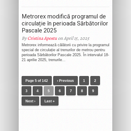
Metrorex modifică programul de
circulație în perioada Sărbătorilor
Pascale 2025
By
Cristina Apostu
on April 15, 2025
Metrorex informează călătorii cu privire la programul
special de circulație al trenurilor de metrou pentru
perioada Sărbătorilor Pascale 2025. În intervalul 18-
21 aprilie 2025, trenurile...
Page 5 of 142
‹ Previous
1
2
3
4
5
6
7
8
9
Next ›
Last »