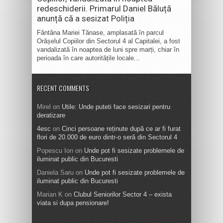
redeschiderii. Primarul Daniel Băluță
anunță că a sesizat Poliția
Fântâna Mariei Tănase, amplasată în parcul
Orășelul Copiilor din Sectorul 4 al Capitalei, a fost
vandalizată în noaptea de luni spre marți, chiar în
perioada în care autoritățile locale...
RECENT COMMENTS
Mirel
on
Utile: Unde puteti face sesizari pentru
deratizare
4esc
on
Cinci persoane reținute după ce ar fi furat
flori de 20.000 de euro dintr-o seră din Sectorul 4
Popescu Ion
on
Unde pot fi sesizate problemele de
iluminat public din Bucuresti
Daniela Saru
on
Unde pot fi sesizate problemele de
iluminat public din Bucuresti
Marian K
on
Clubul Seniorilor Sector 4 – exista
viata si dupa pensionare!