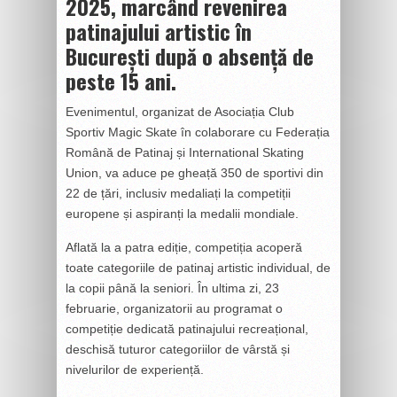
2025, marcând revenirea
patinajului artistic în
București după o absență de
peste 15 ani.
Evenimentul, organizat de Asociația Club
Sportiv Magic Skate în colaborare cu Federația
Română de Patinaj și International Skating
Union, va aduce pe gheață 350 de sportivi din
22 de țări, inclusiv medaliați la competiții
europene și aspiranți la medalii mondiale.
Aflată la a patra ediție, competiția acoperă
toate categoriile de patinaj artistic individual, de
la copii până la seniori. În ultima zi, 23
februarie, organizatorii au programat o
competiție dedicată patinajului recreațional,
deschisă tuturor categoriilor de vârstă și
nivelurilor de experiență.