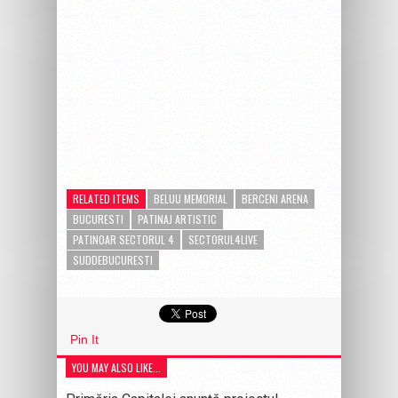
RELATED ITEMS
BELUU MEMORIAL
BERCENI ARENA
BUCURESTI
PATINAJ ARTISTIC
PATINOAR SECTORUL 4
SECTORUL4LIVE
SUDDEBUCURESTI
Pin It
YOU MAY ALSO LIKE...