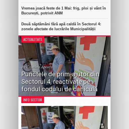
Vremea joacă feste de 1 Mai: frig, ploi și vânt în
București, potrivit ANM
Două săptămâni fără apă caldă în Sectorul 4:
zonele afectate de lucrările Municipalității
ACTUALITATE
By Cristina Apostu
Punctele de prim-ajutor din
Sectorul 4, reactivate pe
fondul codului de caniculă
INFO SECTOR