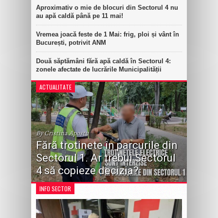
Aproximativ o mie de blocuri din Sectorul 4 nu
au apă caldă până pe 11 mai!
Vremea joacă feste de 1 Mai: frig, ploi și vânt în
București, potrivit ANM
Două săptămâni fără apă caldă în Sectorul 4:
zonele afectate de lucrările Municipalității
ACTUALITATE
By Cristina Apostu
Fără trotinete în parcurile din
Sectorul 1. Ar trebui Sectorul
4 să copieze decizia?
INFO SECTOR