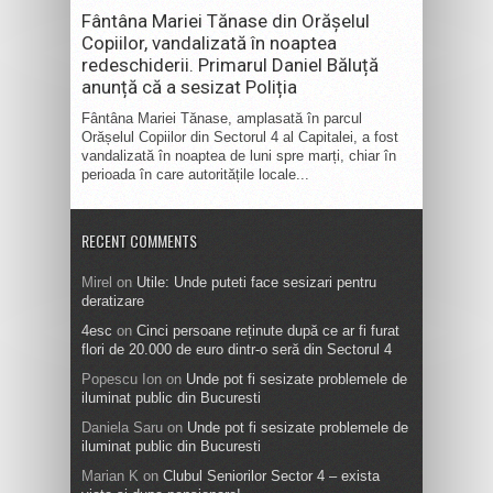
Fântâna Mariei Tănase din Orășelul
Copiilor, vandalizată în noaptea
redeschiderii. Primarul Daniel Băluță
anunță că a sesizat Poliția
Fântâna Mariei Tănase, amplasată în parcul
Orășelul Copiilor din Sectorul 4 al Capitalei, a fost
vandalizată în noaptea de luni spre marți, chiar în
perioada în care autoritățile locale...
RECENT COMMENTS
Mirel
on
Utile: Unde puteti face sesizari pentru
deratizare
4esc
on
Cinci persoane reținute după ce ar fi furat
flori de 20.000 de euro dintr-o seră din Sectorul 4
Popescu Ion
on
Unde pot fi sesizate problemele de
iluminat public din Bucuresti
Daniela Saru
on
Unde pot fi sesizate problemele de
iluminat public din Bucuresti
Marian K
on
Clubul Seniorilor Sector 4 – exista