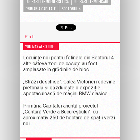
LUCRARI TERMOENERGETICA
LUCRARI TERMOFICARE
PRIMARIA CAPITALEI
SECTORUL 4
Pin It
YOU MAY ALSO LIKE...
Locuințe noi pentru felinele din Sectorul 4:
alte câteva zeci de căsuțe au fost
amplasate în grădinile de bloc
„Străzi deschise”: Calea Victoriei redevine
pietonală și găzduiește o expoziție
spectaculoasă de mașini BMW clasice
Primăria Capitalei anunță proiectul
„Centură Verde a Bucureștiului”, cu
aproximativ 250 de hectare de spații verzi
noi