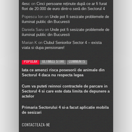
4esc
on
Cinci persoane reținute după ce ar fi furat
flori de 20.000 de euro dintr-o seră din Sectorul 4
Popescu Ion
on
Unde pot fi sesizate problemele de
iluminat public din Bucuresti
Daniela Saru
on
Unde pot fi sesizate problemele de
iluminat public din Bucuresti
Marian K
on
Clubul Seniorilor Sector 4 – exista
viata si dupa pensionare!
POPULAR
ULTIMELE STIRI
COMMENTS
Iata ce amenzi risca posesorii de animale din
Sectorul 4 daca nu respecta legea
Cum va puteti reinnoi contractele de parcare in
Sectorul 4 si care este data limita de depunere a
actelor
Primaria Sectorului 4 si-a facut aplicatie mobila
de sesizari
CONTACTEAZA-NE