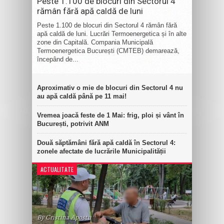
Peste 1.100 de blocuri din Sectorul 4
rămân fără apă caldă de luni
Peste 1.100 de blocuri din Sectorul 4 rămân fără
apă caldă de luni. Lucrări Termoenergetica și în alte
zone din Capitală. Compania Municipală
Termoenergetica București (CMTEB) demarează,
începând de...
Aproximativ o mie de blocuri din Sectorul 4 nu
au apă caldă până pe 11 mai!
Vremea joacă feste de 1 Mai: frig, ploi și vânt în
București, potrivit ANM
Două săptămâni fără apă caldă în Sectorul 4:
zonele afectate de lucrările Municipalității
ACTUALITATE
By Cristina Apostu