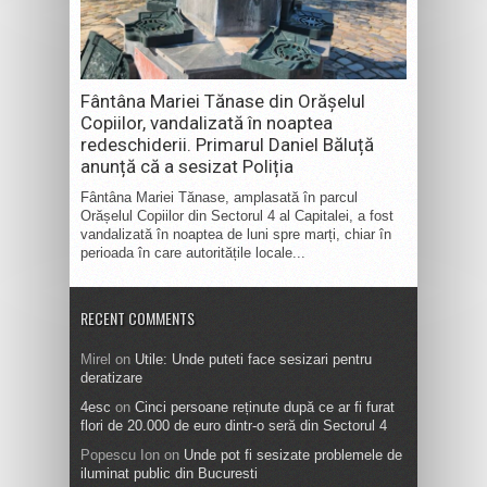
Fântâna Mariei Tănase din Orășelul
Copiilor, vandalizată în noaptea
redeschiderii. Primarul Daniel Băluță
anunță că a sesizat Poliția
Fântâna Mariei Tănase, amplasată în parcul
Orășelul Copiilor din Sectorul 4 al Capitalei, a fost
vandalizată în noaptea de luni spre marți, chiar în
perioada în care autoritățile locale...
RECENT COMMENTS
Mirel
on
Utile: Unde puteti face sesizari pentru
deratizare
4esc
on
Cinci persoane reținute după ce ar fi furat
flori de 20.000 de euro dintr-o seră din Sectorul 4
Popescu Ion
on
Unde pot fi sesizate problemele de
iluminat public din Bucuresti