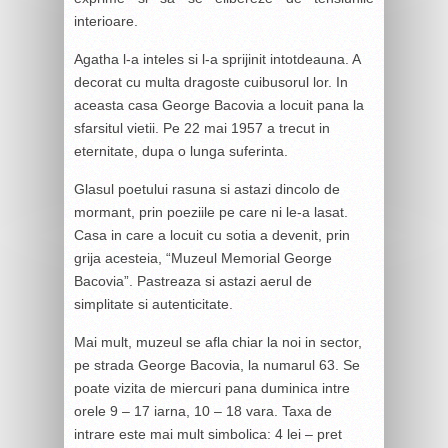
interioare.
Agatha l-a inteles si l-a sprijinit intotdeauna. A
decorat cu multa dragoste cuibusorul lor. In
aceasta casa George Bacovia a locuit pana la
sfarsitul vietii. Pe 22 mai 1957 a trecut in
eternitate, dupa o lunga suferinta.
Glasul poetului rasuna si astazi dincolo de
mormant, prin poeziile pe care ni le-a lasat.
Casa in care a locuit cu sotia a devenit, prin
grija acesteia, “Muzeul Memorial George
Bacovia”. Pastreaza si astazi aerul de
simplitate si autenticitate.
Mai mult, muzeul se afla chiar la noi in sector,
pe strada George Bacovia, la numarul 63. Se
poate vizita de miercuri pana duminica intre
orele 9 – 17 iarna, 10 – 18 vara. Taxa de
intrare este mai mult simbolica: 4 lei – pret