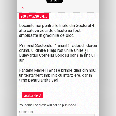
Pin It
YOU MAY ALSO LIKE...
Locuințe noi pentru felinele din Sectorul 4:
alte câteva zeci de căsuțe au fost
amplasate în grădinile de bloc
Primarul Sectorului 4 anunță redeschiderea
drumului dintre Piața Națiunile Unite și
Bulevardul Corneliu Coposu până la finalul
lunii
Fântâna Mariei Tănase prinde glas din nou:
un testament împlinit cu întârziere, dar în
timp pentru arșița verii
LEAVE A REPLY
Your email address will not be published.
Comment