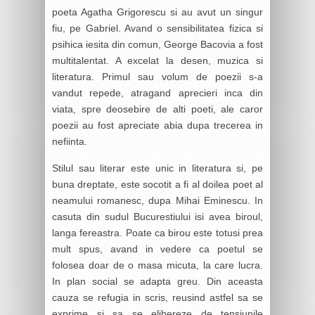
poeta Agatha Grigorescu si au avut un singur
fiu, pe Gabriel. Avand o sensibilitatea fizica si
psihica iesita din comun, George Bacovia a fost
multitalentat. A excelat la desen, muzica si
literatura. Primul sau volum de poezii s-a
vandut repede, atragand aprecieri inca din
viata, spre deosebire de alti poeti, ale caror
poezii au fost apreciate abia dupa trecerea in
nefiinta.
Stilul sau literar este unic in literatura si, pe
buna dreptate, este socotit a fi al doilea poet al
neamului romanesc, dupa Mihai Eminescu. In
casuta din sudul Bucurestiului isi avea biroul,
langa fereastra. Poate ca birou este totusi prea
mult spus, avand in vedere ca poetul se
folosea doar de o masa micuta, la care lucra.
In plan social se adapta greu. Din aceasta
cauza se refugia in scris, reusind astfel sa se
exprime si sa se elibereze de tensiunile