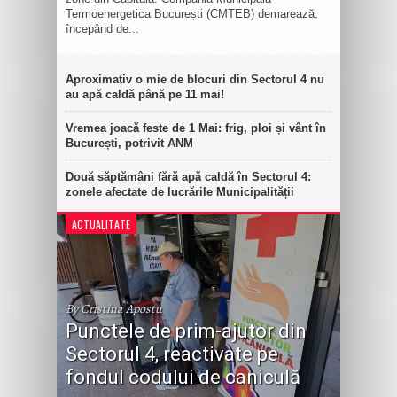
Termoenergetica București (CMTEB) demarează,
începând de...
Aproximativ o mie de blocuri din Sectorul 4 nu
au apă caldă până pe 11 mai!
Vremea joacă feste de 1 Mai: frig, ploi și vânt în
București, potrivit ANM
Două săptămâni fără apă caldă în Sectorul 4:
zonele afectate de lucrările Municipalității
ACTUALITATE
By Cristina Apostu
Punctele de prim-ajutor din
Sectorul 4, reactivate pe
fondul codului de caniculă