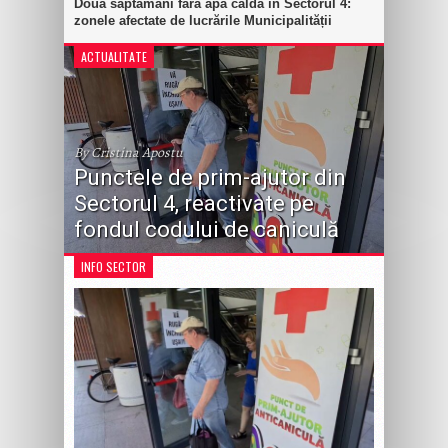
Două săptămâni fără apă caldă în Sectorul 4:
zonele afectate de lucrările Municipalității
ACTUALITATE
By Cristina Apostu
Punctele de prim-ajutor din
Sectorul 4, reactivate pe
fondul codului de caniculă
INFO SECTOR