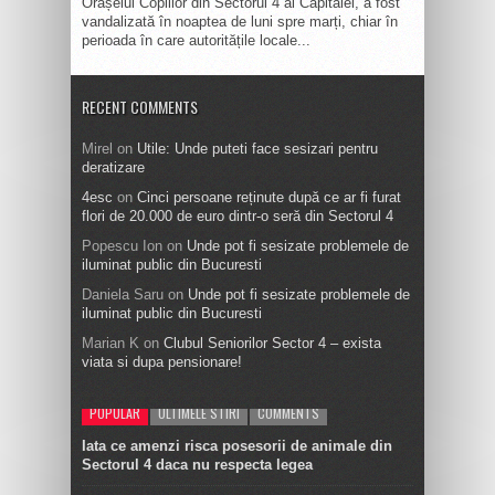
Orășelul Copiilor din Sectorul 4 al Capitalei, a fost
vandalizată în noaptea de luni spre marți, chiar în
perioada în care autoritățile locale...
RECENT COMMENTS
Mirel
on
Utile: Unde puteti face sesizari pentru
deratizare
4esc
on
Cinci persoane reținute după ce ar fi furat
flori de 20.000 de euro dintr-o seră din Sectorul 4
Popescu Ion
on
Unde pot fi sesizate problemele de
iluminat public din Bucuresti
Daniela Saru
on
Unde pot fi sesizate problemele de
iluminat public din Bucuresti
Marian K
on
Clubul Seniorilor Sector 4 – exista
viata si dupa pensionare!
POPULAR
ULTIMELE STIRI
COMMENTS
Iata ce amenzi risca posesorii de animale din
Sectorul 4 daca nu respecta legea