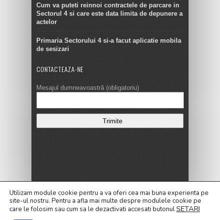
Cum va puteti reinnoi contractele de parcare in
Sectorul 4 si care este data limita de depunere a
actelor
Primaria Sectorului 4 si-a facut aplicatie mobila
de sesizari
CONTACTEAZA-NE
Mesajul dumneavoastră (obligatoriu)
Copyright © 2016
Utilizam module cookie pentru a va oferi cea mai buna experienta pe
site-ul nostru.
Pentru a
afla mai multe despre modulele cookie pe
ALEGERI LOCALE 2020
Alegeri Prezidentiale 2019
SETARI
care le folosim sau cum sa le dezactivati accesati butonul
Cele mai noi Stiri
Contact
Dezvaluiri
Editorial
Galerie