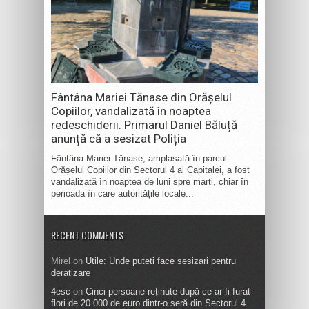
Fântâna Mariei Tănase din Orășelul
Copiilor, vandalizată în noaptea
redeschiderii. Primarul Daniel Băluță
anunță că a sesizat Poliția
Fântâna Mariei Tănase, amplasată în parcul
Orășelul Copiilor din Sectorul 4 al Capitalei, a fost
vandalizată în noaptea de luni spre marți, chiar în
perioada în care autoritățile locale...
RECENT COMMENTS
Mirel
on
Utile: Unde puteti face sesizari pentru
deratizare
4esc
on
Cinci persoane reținute după ce ar fi furat
flori de 20.000 de euro dintr-o seră din Sectorul 4