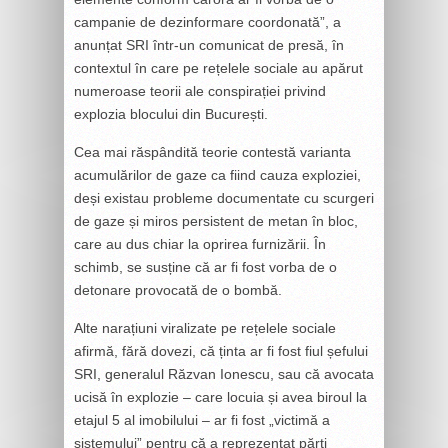
campanie de dezinformare coordonată”, a
anunțat SRI într-un comunicat de presă, în
contextul în care pe rețelele sociale au apărut
numeroase teorii ale conspirației privind
explozia blocului din București.
Cea mai răspândită teorie contestă varianta
acumulărilor de gaze ca fiind cauza exploziei,
deși existau probleme documentate cu scurgeri
de gaze și miros persistent de metan în bloc,
care au dus chiar la oprirea furnizării. În
schimb, se susține că ar fi fost vorba de o
detonare provocată de o bombă.
Alte narațiuni viralizate pe rețelele sociale
afirmă, fără dovezi, că ținta ar fi fost fiul șefului
SRI, generalul Răzvan Ionescu, sau că avocata
ucisă în explozie – care locuia și avea biroul la
etajul 5 al imobilului – ar fi fost „victimă a
sistemului” pentru că a reprezentat părți