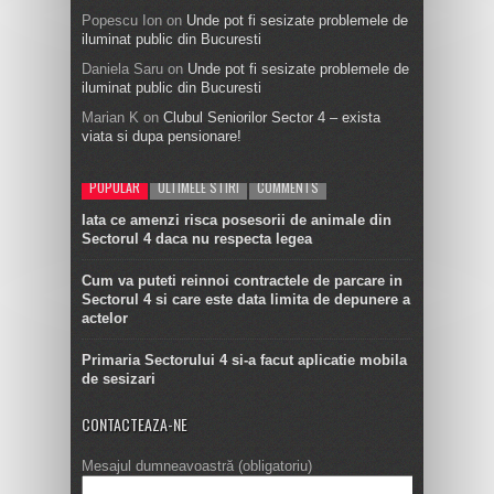
Popescu Ion
on
Unde pot fi sesizate problemele de
iluminat public din Bucuresti
Daniela Saru
on
Unde pot fi sesizate problemele de
iluminat public din Bucuresti
Marian K
on
Clubul Seniorilor Sector 4 – exista
viata si dupa pensionare!
POPULAR
ULTIMELE STIRI
COMMENTS
Iata ce amenzi risca posesorii de animale din
Sectorul 4 daca nu respecta legea
Cum va puteti reinnoi contractele de parcare in
Sectorul 4 si care este data limita de depunere a
actelor
Primaria Sectorului 4 si-a facut aplicatie mobila
de sesizari
CONTACTEAZA-NE
Mesajul dumneavoastră (obligatoriu)