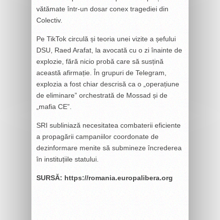
vătămate într-un dosar conex tragediei din
Colectiv.
Pe TikTok circulă și teoria unei vizite a șefului
DSU, Raed Arafat, la avocată cu o zi înainte de
explozie, fără nicio probă care să susțină
această afirmație. În grupuri de Telegram,
explozia a fost chiar descrisă ca o „operațiune
de eliminare” orchestrată de Mossad și de
„mafia CE”.
SRI subliniază necesitatea combaterii eficiente
a propagării campaniilor coordonate de
dezinformare menite să submineze încrederea
în instituțiile statului.
SURSĂ: https://romania.europalibera.org