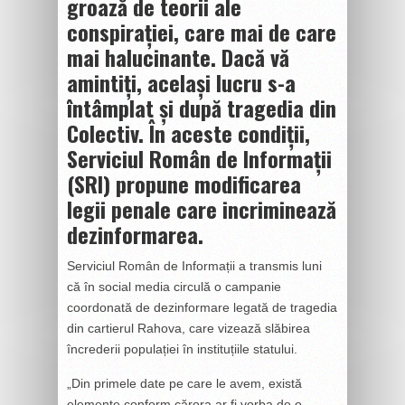
groază de teorii ale
conspirației, care mai de care
mai halucinante. Dacă vă
amintiți, același lucru s-a
întâmplat și după tragedia din
Colectiv. În aceste condiții,
Serviciul Român de Informații
(SRI) propune modificarea
legii penale care incriminează
dezinformarea.
Serviciul Român de Informații a transmis luni
că în social media circulă o campanie
coordonată de dezinformare legată de tragedia
din cartierul Rahova, care vizează slăbirea
încrederii populației în instituțiile statului.
„Din primele date pe care le avem, există
elemente conform cărora ar fi vorba de o