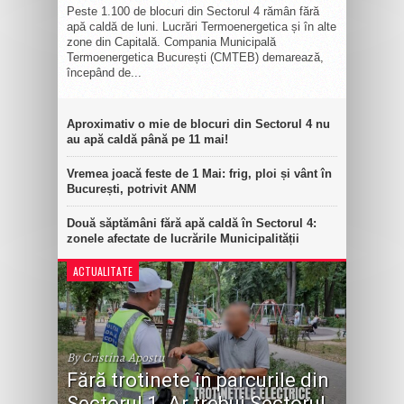
Peste 1.100 de blocuri din Sectorul 4 rămân fără
apă caldă de luni. Lucrări Termoenergetica și în alte
zone din Capitală. Compania Municipală
Termoenergetica București (CMTEB) demarează,
începând de...
Aproximativ o mie de blocuri din Sectorul 4 nu
au apă caldă până pe 11 mai!
Vremea joacă feste de 1 Mai: frig, ploi și vânt în
București, potrivit ANM
Două săptămâni fără apă caldă în Sectorul 4:
zonele afectate de lucrările Municipalității
ACTUALITATE
By Cristina Apostu
Fără trotinete în parcurile din
Sectorul 1. Ar trebui Sectorul