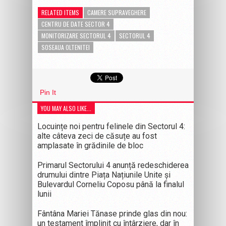
RELATED ITEMS
CAMERE SUPRAVEGHERE
CENTRU DE DATE SECTOR 4
MONITORIZARE SECTORUL 4
SECTORUL 4
SOSEAUA OLTENITEI
Pin It
YOU MAY ALSO LIKE...
Locuințe noi pentru felinele din Sectorul 4:
alte câteva zeci de căsuțe au fost
amplasate în grădinile de bloc
Primarul Sectorului 4 anunță redeschiderea
drumului dintre Piața Națiunile Unite și
Bulevardul Corneliu Coposu până la finalul
lunii
Fântâna Mariei Tănase prinde glas din nou:
un testament împlinit cu întârziere, dar în