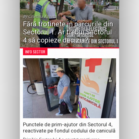
By Cristina Apostu
Fără trotinete în parcurile din
Sectorul 1. Ar trebui Sectorul
4 să copieze decizia?
INFO SECTOR
Punctele de prim-ajutor din Sectorul 4,
reactivate pe fondul codului de caniculă