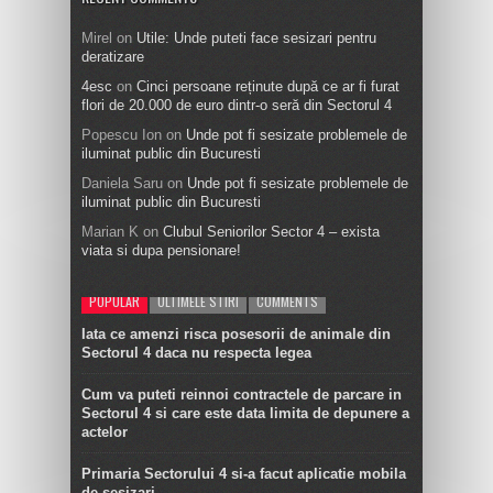
Mirel
on
Utile: Unde puteti face sesizari pentru
deratizare
4esc
on
Cinci persoane reținute după ce ar fi furat
flori de 20.000 de euro dintr-o seră din Sectorul 4
Popescu Ion
on
Unde pot fi sesizate problemele de
iluminat public din Bucuresti
Daniela Saru
on
Unde pot fi sesizate problemele de
iluminat public din Bucuresti
Marian K
on
Clubul Seniorilor Sector 4 – exista
viata si dupa pensionare!
POPULAR
ULTIMELE STIRI
COMMENTS
Iata ce amenzi risca posesorii de animale din
Sectorul 4 daca nu respecta legea
Cum va puteti reinnoi contractele de parcare in
Sectorul 4 si care este data limita de depunere a
actelor
Primaria Sectorului 4 si-a facut aplicatie mobila
de sesizari