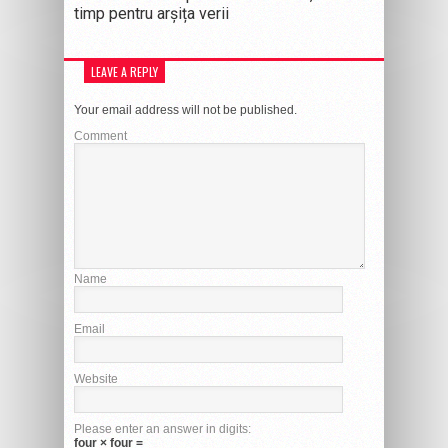
timp pentru arșița verii
LEAVE A REPLY
Your email address will not be published.
Comment
Name
Email
Website
Please enter an answer in digits:
four × four =