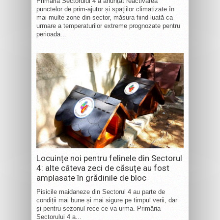
Primăria Sectorului 4 a anunțat reactivarea
punctelor de prim-ajutor și spațiilor climatizate în
mai multe zone din sector, măsura fiind luată ca
urmare a temperaturilor extreme prognozate pentru
perioada...
Locuințe noi pentru felinele din Sectorul
4: alte câteva zeci de căsuțe au fost
amplasate în grădinile de bloc
Pisicile maidaneze din Sectorul 4 au parte de
condiții mai bune și mai sigure pe timpul verii, dar
și pentru sezonul rece ce va urma. Primăria
Sectorului 4 a...