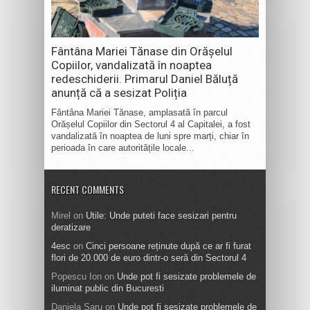
Fântâna Mariei Tănase din Orășelul
Copiilor, vandalizată în noaptea
redeschiderii. Primarul Daniel Băluță
anunță că a sesizat Poliția
Fântâna Mariei Tănase, amplasată în parcul
Orășelul Copiilor din Sectorul 4 al Capitalei, a fost
vandalizată în noaptea de luni spre marți, chiar în
perioada în care autoritățile locale...
RECENT COMMENTS
Mirel
on
Utile: Unde puteti face sesizari pentru
deratizare
4esc
on
Cinci persoane reținute după ce ar fi furat
flori de 20.000 de euro dintr-o seră din Sectorul 4
Popescu Ion
on
Unde pot fi sesizate problemele de
iluminat public din Bucuresti
Daniela Saru
on
Unde pot fi sesizate problemele de