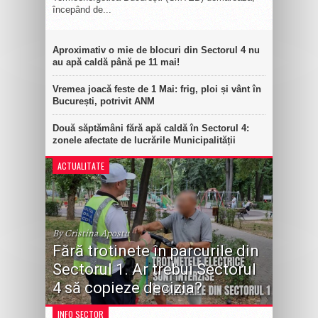
începând de...
Aproximativ o mie de blocuri din Sectorul 4 nu
au apă caldă până pe 11 mai!
Vremea joacă feste de 1 Mai: frig, ploi și vânt în
București, potrivit ANM
Două săptămâni fără apă caldă în Sectorul 4:
zonele afectate de lucrările Municipalității
ACTUALITATE
By Cristina Apostu
Fără trotinete în parcurile din
Sectorul 1. Ar trebui Sectorul
4 să copieze decizia?
INFO SECTOR