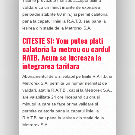
Titlurile prevazute mai sus accepta ultima
validare cu un minut inainte de expirarea
perioadei stabilite 60 min.) si permit calatoria
pana la capatul liniei la R.A.T.B. sau pana la
iesirea din statie de la Metrorex S.A.
CITESTE SI: Vom putea plati
calatoria la metrou cu cardul
RATB. Acum se lucreaza la
integrarea tarifara
Abonamentul de o zi valabil pe liniile R.A.T.B. si
Metrorex S.A. permite un numar nelimitat de
validari, atat la R.A.T.B., cat si la Metrorex S.A.,
are valabilitate 24 ore incepand cu ora si
minutul la care se face prima validare si
permite calatoria pana la capatul liniei la
R.A.T.B. sau pana la iesirea din statie de la
Metrorex S.A.