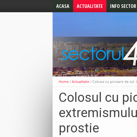
ACASA
ACTUALITATE
INFO SECTOR
ALEGERI 2024
ALERTE
ALEGERI LOCALE 2020
UTILE
ALEGERI PREZIDENTIALE
2019
ALEGERI
EUROPARLAMENTARE
CELE MAI NOI STIRI
EDITORIAL
Home
/
Actualitate
/
Colosul cu picioare de lut
Colosul cu pi
extremismului
prostie