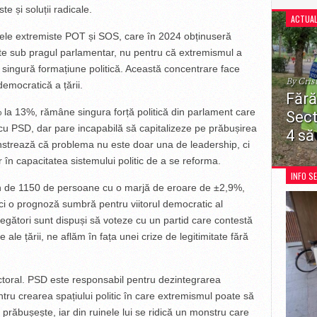
te și soluții radicale.
ACTUAL
dele extremiste POT și SOS, care în 2024 obținuseră
te sub pragul parlamentar, nu pentru că extremismul a
-o singură formațiune politică. Această concentrare face
By Cris
democratică a țării.
Fără
la 13%, rămâne singura forță politică din parlament care
Sect
i cu PSD, dar pare incapabilă să capitalizeze pe prăbușirea
4 să
onstrează că problema nu este doar una de leadership, ci
Decizia
în capacitatea sistemului politic de a se reforma.
restricț
INFO S
recreer
ion de 1150 de persoane cu o marjă de eroare de ±2,9%,
pentru 
ci o prognoză sumbră pentru viitorul democratic al
gători sunt dispuși să voteze cu un partid care contestă
ale țării, ne aflăm în fața unei crize de legitimitate fără
ctoral. PSD este responsabil pentru dezintegrarea
pentru crearea spațiului politic în care extremismul poate să
 prăbușește, iar din ruinele lui se ridică un monstru care