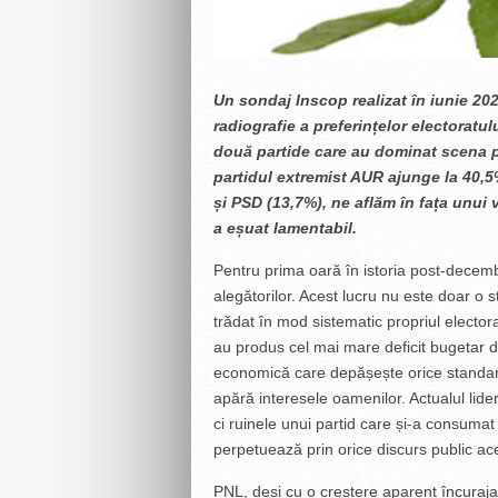
Un sondaj Inscop realizat în iunie 20
radiografie a preferințelor electoratu
două partide care au dominat scena po
partidul extremist AUR ajunge la 40,5
și PSD (13,7%), ne aflăm în fața unui v
a eșuat lamentabil.
Pentru prima oară în istoria post-decembr
alegătorilor. Acest lucru nu este doar o st
trădat în mod sistematic propriul electo
au produs cel mai mare deficit bugetar
economică care depășește orice standard
apără interesele oamenilor. Actualul lid
ci ruinele unui partid care și-a consumat 
perpetuează prin orice discurs public ac
PNL, deși cu o creștere aparent încuraj