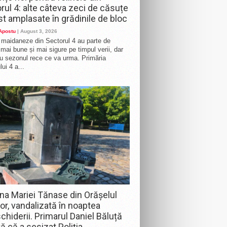
rul 4: alte câteva zeci de căsuțe
st amplasate în grădinile de bloc
 Apostu
| August 3, 2026
e maidaneze din Sectorul 4 au parte de
i mai bune și mai sigure pe timpul verii, dar
ru sezonul rece ce va urma. Primăria
ui 4 a...
na Mariei Tănase din Orășelul
lor, vandalizată în noaptea
chiderii. Primarul Daniel Băluță
ă că a sesizat Poliția