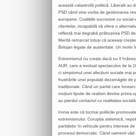
această catastrofă politică. Liberalii au 
PSD când vine vorba de gestionarea resur
europene. Coalițiile succesive cu social
clientelar, incapabilă să ofere o alterna
reflectă mai degrabă prăbușirea PSD decâ
Merită remarcat totuși că aceeași creșter
Bolojan legate de austeritate. Un motiv 
Extremismul nu crește dacă nu îl hrănești.
AUR, care a evoluat spectaculos de la 18
ci simptomul unei afecțiuni sociale mai 
frustrările unei populații dezamăgite de 
tradiționale. Când un partid care încea
moțiuni lipsite de realism devine prima o
au pierdut contactul cu realitatea socială
Ironia este că tocmai politicile promova
extremismului. Corupția sistemică, nepot
partidelor în vehicule pentru interese de
procesul democratic. Când oamenii văd c