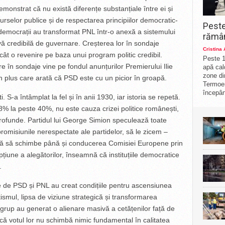
demonstrat că nu există diferențe substanțiale între ei și
selor publice și de respectarea principiilor democratic-
Peste
-democrații au transformat PNL într-o anexă a sistemului
rămân
tivă credibilă de guvernare. Creșterea lor în sondaje
Cristina
t o revenire pe baza unui program politic credibil.
Peste 1
e în sondaje vine pe fondul anunțurilor Premierului Ilie
apă cal
zone di
în plus care arată că PSD este cu un picior în groapă.
Termoe
începân
 S-a întâmplat la fel și în anii 1930, iar istoria se repetă.
% la peste 40%, nu este cauza crizei politice românești,
profunde. Partidul lui George Simion speculează toate
promisiunile nerespectate ale partidelor, să le zicem –
rcă să schimbe până și conducerea Comisiei Europene prin
pțiune a alegătorilor, înseamnă că instituțiile democratice
.
te de PSD și PNL au creat condițiile pentru ascensiunea
ismul, lipsa de viziune strategică și transformarea
 grup au generat o alienare masivă a cetățenilor față de
ă votul lor nu schimbă nimic fundamental în calitatea