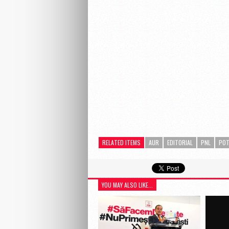
RELATED ITEMS
AUR
EDITORIAL
PNL
PO
YOU MAY ALSO LIKE...