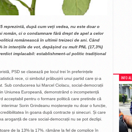
25 reprezintă, după cum veți vedea, nu este doar o
lui român, ci o condamnare fără drept de apel a celor
litică românească în ultimii treizeci de ani. Când
% în intențiile de vot, depășind cu mult PNL (17,3%)
erdict implacabil: establishment-ul politic tradițional
istă, PSD se clasează pe locul trei în preferințele
INFO A
atistică rece, ci simbolul prăbușirii unui partid care și-a
rat. Sub conducerea lui Marcel Ciolacu, social-democrații
 din Uniunea Europeană, demonstrând o incompetență
 acceptabil pentru o formare politică care pretinde că
er interimar Sorin Grindeanu moștenește nu doar o funcție,
credibilitatea în goana după contracte și sinecuri. Și care
ea aroganță de care social-democrații nu se pot dezlipi.
atoare de la 13% la 17%, rămâne la fel de complice în