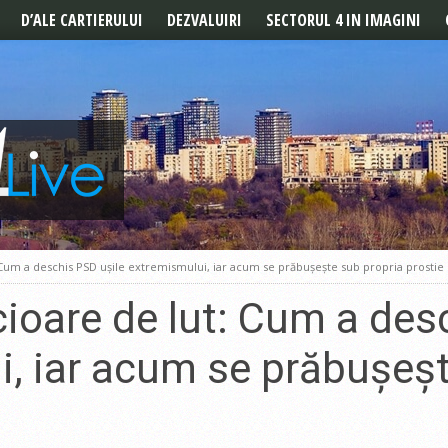
D’ALE CARTIERULUI
DEZVALUIRI
SECTORUL 4 IN IMAGINI
POVESTILE CARTIERULUI
REPORTAJ
DE LA CITITORI
: Cum a deschis PSD ușile extremismului, iar acum se prăbușește sub propria prostie
cioare de lut: Cum a des
, iar acum se prăbușeșt