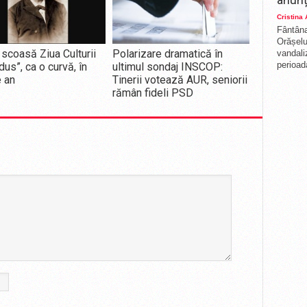
Cristina
Fântâna
Orășelul
scoasă Ziua Culturii
Polarizare dramatică în
vandali
perioada
dus”, ca o curvă, în
ultimul sondaj INSCOP:
e an
Tinerii votează AUR, seniorii
rămân fideli PSD