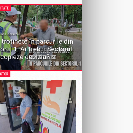
ITATE
tina Apostu
 trotinete în parcurile din
orul 1. Ar trebui Sectorul
 copieze decizia?
 recentă a Consiliului Local Sector 1 de a
iona circulația vehiculelor în zonele de
ECTOR
e aduce în prim-plan o dezbatere importantă
întreaga Capitală: ar fi necesară o...