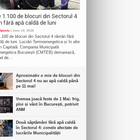
 1.100 de blocuri din Sectorul 4
 fără apă caldă de luni
 Apostu
| June 19, 2026
.100 de blocuri din Sectorul 4 rămân fără
dă de luni. Lucrări Termoenergetica și în alte
n Capitală. Compania Municipală
nergetica București (CMTEB) demarează,
d de...
Aproximativ o mie de blocuri din
Sectorul 4 nu au apă caldă până
pe 11 mai!
Vremea joacă feste de 1 Mai: frig,
ploi și vânt în București, potrivit
ANM
Două săptămâni fără apă caldă
în Sectorul 4: zonele afectate de
lucrările Municipalității