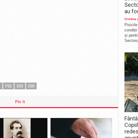
Secto
au fo
Cristina
Pisicil
condiți
și pent
Sectorul
T
PSD
SOS
USR
Pin It
Fântâ
Copii
redes
anunț