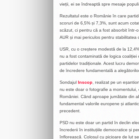
vieții, ei se îndreaptă spre mesaje populis
Rezultatul este o Românie în care parti
scoruri de 6,5% și 7,3%, sunt acum cota
scăzut, ci pentru că a fost absorbit într
AUR și mai periculos pentru stabilitatea 
USR, cu o creștere modestă de la 12,4% 
nu a fost contaminată de logica coaliție
partidelor tradiționale. Acest lucru dem
de încredere fundamentală a alegătorilor 
Sondajul
Inscop
, realizat pe un eșant
nu este doar o fotografie a momentului, 
României. Când aproape jumătate din ale
fundamental valorile europene și atlantice 
precedent.
PSD nu este doar un partid în declin ele
încrederii în instituțiile democratice și 
înflorească. Colosul cu picioare de lut se