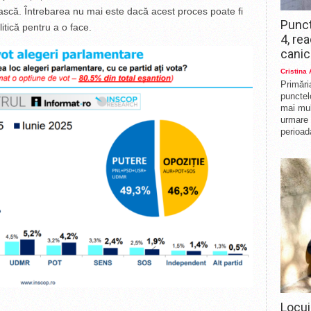
scă. Întrebarea nu mai este dacă acest proces poate fi
Punct
litică pentru a o face.
4, re
canic
Cristina
Primări
punctelo
mai mul
urmare 
perioad
Locui