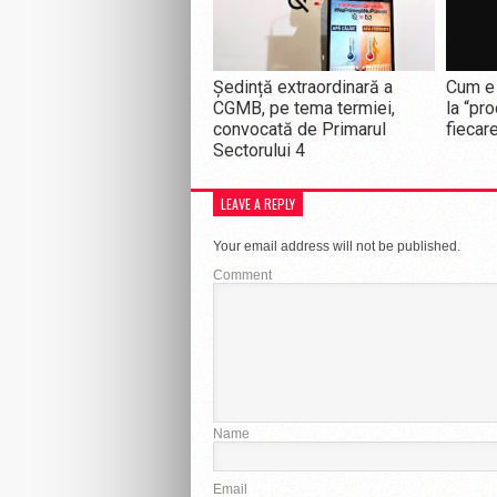
Ședință extraordinară a
Cum e 
CGMB, pe tema termiei,
la “pro
convocată de Primarul
fiecar
Sectorului 4
LEAVE A REPLY
Your email address will not be published.
Comment
Name
Email