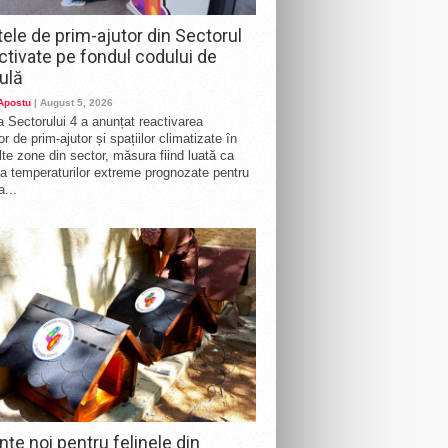
ele de prim-ajutor din Sectorul
activate pe fondul codului de
ulă
 Apostu
| August 5, 2026
a Sectorului 4 a anunțat reactivarea
r de prim-ajutor și spațiilor climatizate în
te zone din sector, măsura fiind luată ca
a temperaturilor extreme prognozate pentru
a...
nțe noi pentru felinele din