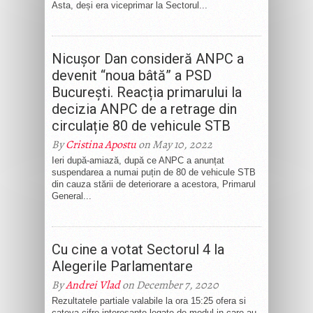
Asta, deși era viceprimar la Sectorul...
Nicușor Dan consideră ANPC a
devenit “noua bâtă” a PSD
București. Reacția primarului la
decizia ANPC de a retrage din
circulație 80 de vehicule STB
By
Cristina Apostu
on May 10, 2022
Ieri după-amiază, după ce ANPC a anunțat
suspendarea a numai puțin de 80 de vehicule STB
din cauza stării de deteriorare a acestora, Primarul
General...
Cu cine a votat Sectorul 4 la
Alegerile Parlamentare
By
Andrei Vlad
on December 7, 2020
Rezultatele partiale valabile la ora 15:25 ofera si
cateva cifre interesante legate de modul in care au