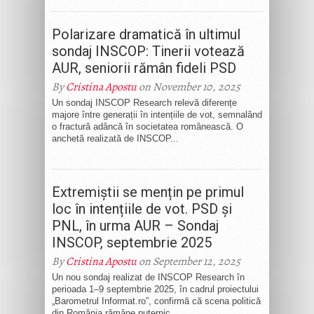
Polarizare dramatică în ultimul
sondaj INSCOP: Tinerii votează
AUR, seniorii rămân fideli PSD
By
Cristina Apostu
on November 10, 2025
Un sondaj INSCOP Research relevă diferențe
majore între generații în intențiile de vot, semnalând
o fractură adâncă în societatea românească. O
anchetă realizată de INSCOP...
Extremiștii se mențin pe primul
loc în intențiile de vot. PSD și
PNL, în urma AUR – Sondaj
INSCOP, septembrie 2025
By
Cristina Apostu
on September 12, 2025
Un nou sondaj realizat de INSCOP Research în
perioada 1–9 septembrie 2025, în cadrul proiectului
„Barometrul Informat.ro”, confirmă că scena politică
din România rămâne puternic...