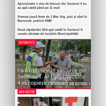
Aproximativ o mie de blocuri din Sectorul 4 nu
au apă caldă până pe 11 mai!
Vremea joacă feste de 1 Mai: frig, ploi și vânt în
București, potrivit ANM
Două săptămâni fără apă caldă în Sectorul 4:
zonele afectate de lucrările Municipalității
ACTUALITATE
By Cristina Apostu
Fără trotinete în parcurile din
Sectorul 1. Ar trebui Sectorul
4 să copieze decizia?
INFO SECTOR