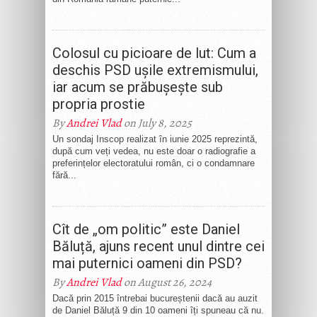
Colosul cu picioare de lut: Cum a
deschis PSD ușile extremismului,
iar acum se prăbușește sub
propria prostie
By
Andrei Vlad
on July 8, 2025
Un sondaj Inscop realizat în iunie 2025 reprezintă,
după cum veți vedea, nu este doar o radiografie a
preferințelor electoratului român, ci o condamnare
fără...
Cît de „om politic” este Daniel
Băluță, ajuns recent unul dintre cei
mai puternici oameni din PSD?
By
Andrei Vlad
on August 26, 2024
Dacă prin 2015 întrebai bucureștenii dacă au auzit
de Daniel Băluță 9 din 10 oameni îți spuneau că nu.