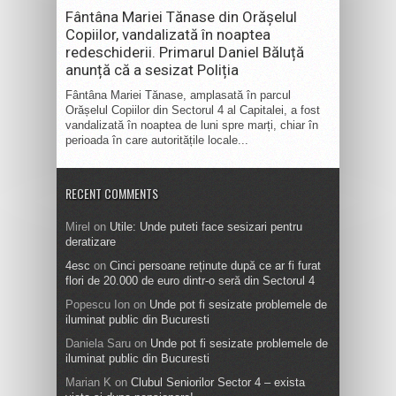
Fântâna Mariei Tănase din Orășelul
Copiilor, vandalizată în noaptea
redeschiderii. Primarul Daniel Băluță
anunță că a sesizat Poliția
Fântâna Mariei Tănase, amplasată în parcul
Orășelul Copiilor din Sectorul 4 al Capitalei, a fost
vandalizată în noaptea de luni spre marți, chiar în
perioada în care autoritățile locale...
RECENT COMMENTS
Mirel
on
Utile: Unde puteti face sesizari pentru
deratizare
4esc
on
Cinci persoane reținute după ce ar fi furat
flori de 20.000 de euro dintr-o seră din Sectorul 4
Popescu Ion
on
Unde pot fi sesizate problemele de
iluminat public din Bucuresti
Daniela Saru
on
Unde pot fi sesizate problemele de
iluminat public din Bucuresti
Marian K
on
Clubul Seniorilor Sector 4 – exista