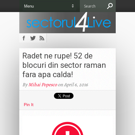
Radet ne rupe! 52 de
blocuri din sector raman
fara apa calda!
By
Mihai Popesco
on April 6, 2016
Pin It