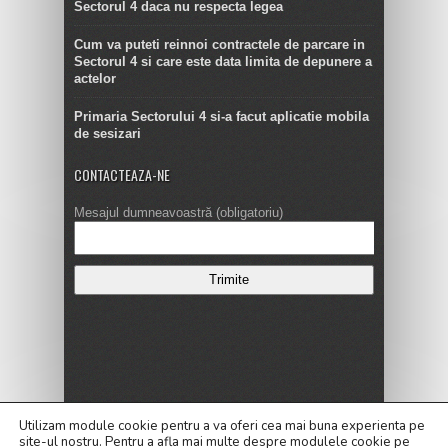
Sectorul 4 daca nu respecta legea
Cum va puteti reinnoi contractele de parcare in
Sectorul 4 si care este data limita de depunere a
actelor
Primaria Sectorului 4 si-a facut aplicatie mobila
de sesizari
CONTACTEAZA-NE
Mesajul dumneavoastră (obligatoriu)
Copyright © 2016
Utilizam module cookie pentru a va oferi cea mai buna experienta pe
site-ul nostru.
Pentru a
afla mai multe despre modulele cookie pe
ALEGERI LOCALE 2020
Alegeri Prezidentiale 2019