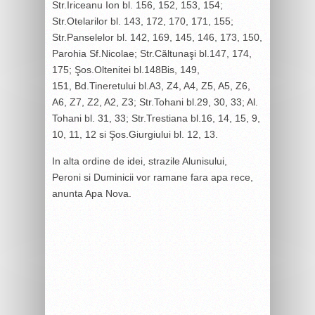
Str.Iriceanu Ion bl. 156, 152, 153, 154;
Str.Otelarilor bl. 143, 172, 170, 171, 155;
Str.Panselelor bl. 142, 169, 145, 146, 173, 150,
Parohia Sf.Nicolae; Str.Căltunaşi bl.147, 174,
175; Şos.Oltenitei bl.148Bis, 149,
151, Bd.Tineretului bl.A3, Z4, A4, Z5, A5, Z6,
A6, Z7, Z2, A2, Z3; Str.Tohani bl.29, 30, 33; Al.
Tohani bl. 31, 33; Str.Trestiana bl.16, 14, 15, 9,
10, 11, 12 si Şos.Giurgiului bl. 12, 13.
In alta ordine de idei, strazile Alunisului,
Peroni si Duminicii vor ramane fara apa rece,
anunta Apa Nova.