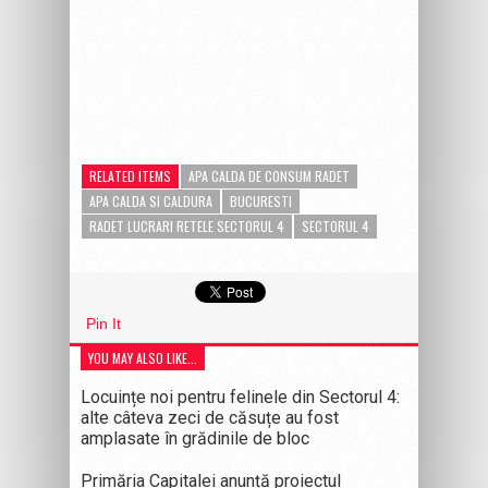
RELATED ITEMS
APA CALDA DE CONSUM RADET
APA CALDA SI CALDURA
BUCURESTI
RADET LUCRARI RETELE SECTORUL 4
SECTORUL 4
Pin It
YOU MAY ALSO LIKE...
Locuințe noi pentru felinele din Sectorul 4:
alte câteva zeci de căsuțe au fost
amplasate în grădinile de bloc
Primăria Capitalei anunță proiectul