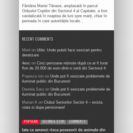
Fântâna Mariei Tănase, amplasată în parcul
Orășelul Copiilor din Sectorul 4 al Capitalei, a fost
vandalizată în noaptea de luni spre marți, chiar în
perioada în care autoritățile locale...
RECENT COMMENTS
Mirel
on
Utile: Unde puteti face sesizari pentru
deratizare
4esc
on
Cinci persoane reținute după ce ar fi furat
flori de 20.000 de euro dintr-o seră din Sectorul 4
Popescu Ion
on
Unde pot fi sesizate problemele de
iluminat public din Bucuresti
Daniela Saru
on
Unde pot fi sesizate problemele de
iluminat public din Bucuresti
Marian K
on
Clubul Seniorilor Sector 4 – exista
viata si dupa pensionare!
POPULAR
ULTIMELE STIRI
COMMENTS
Iata ce amenzi risca posesorii de animale din