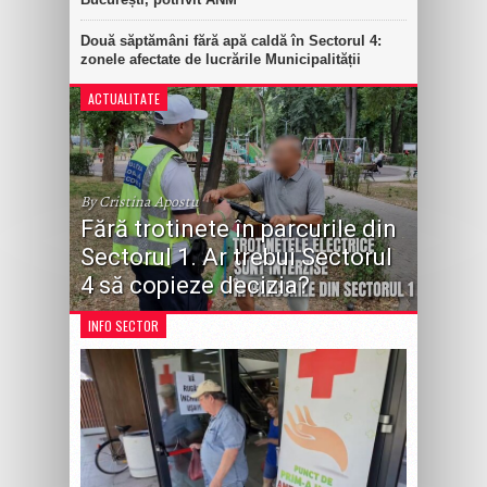
Două săptămâni fără apă caldă în Sectorul 4:
zonele afectate de lucrările Municipalității
ACTUALITATE
By Cristina Apostu
Fără trotinete în parcurile din
Sectorul 1. Ar trebui Sectorul
4 să copieze decizia?
INFO SECTOR