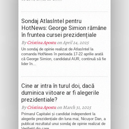
Sondaj AtlasIntel pentru
HotNews: George Simion rămâne
în fruntea cursei prezidențiale
By
Cristina Apostu
on April 24, 2025
Un sondaj de opinie realizat de AtlasIntel la
comanda HotNews în perioada 17-22 aprilie arată
că George Simion, candidatul AUR, continuă să fie
lider în...
Cine ar intra în turul doi, dacă
duminica viitoare ar fi alegerile
prezidentiale?
By
Cristina Apostu
on March 31, 2025
Primarul Capitalei și candidat independent la
alegerile prezidențiale din luna mai, Nicușor Dan, a
publicat rezultatul unui sondaj de opinie realizat de
Verifield din care...