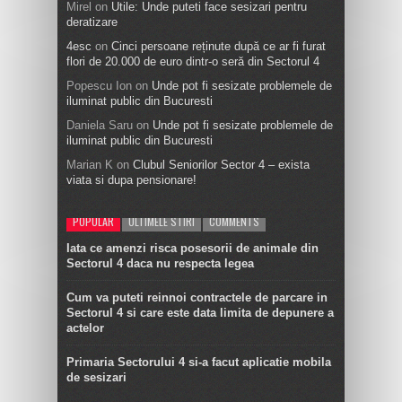
Mirel
on
Utile: Unde puteti face sesizari pentru
deratizare
4esc
on
Cinci persoane reținute după ce ar fi furat
flori de 20.000 de euro dintr-o seră din Sectorul 4
Popescu Ion
on
Unde pot fi sesizate problemele de
iluminat public din Bucuresti
Daniela Saru
on
Unde pot fi sesizate problemele de
iluminat public din Bucuresti
Marian K
on
Clubul Seniorilor Sector 4 – exista
viata si dupa pensionare!
POPULAR
ULTIMELE STIRI
COMMENTS
Iata ce amenzi risca posesorii de animale din
Sectorul 4 daca nu respecta legea
Cum va puteti reinnoi contractele de parcare in
Sectorul 4 si care este data limita de depunere a
actelor
Primaria Sectorului 4 si-a facut aplicatie mobila
de sesizari