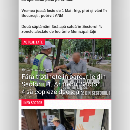
Vremea joacă feste de 1 Mai: frig, ploi și vânt în
București, potrivit ANM
Două săptămâni fără apă caldă în Sectorul 4:
zonele afectate de lucrările Municipalității
ACTUALITATE
By Cristina Apostu
Fără trotinete în parcurile din
Sectorul 1. Ar trebui Sectorul
4 să copieze decizia?
INFO SECTOR