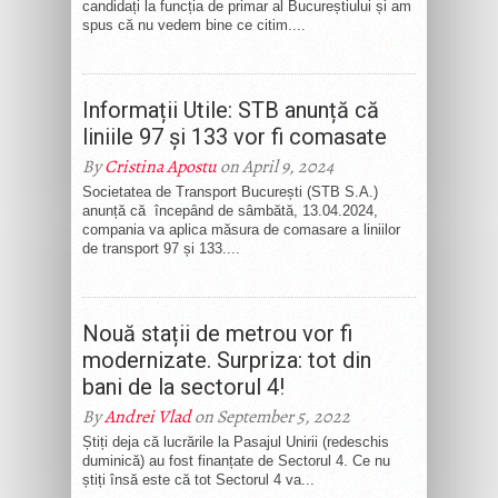
candidați la funcția de primar al Bucureștiului și am
spus că nu vedem bine ce citim....
Informații Utile: STB anunță că
liniile 97 și 133 vor fi comasate
By
Cristina Apostu
on April 9, 2024
Societatea de Transport București (STB S.A.)
anunță că începȃnd de sâmbătă, 13.04.2024,
compania va aplica măsura de comasare a liniilor
de transport 97 și 133....
Nouă stații de metrou vor fi
modernizate. Surpriza: tot din
bani de la sectorul 4!
By
Andrei Vlad
on September 5, 2022
Știți deja că lucrările la Pasajul Unirii (redeschis
duminică) au fost finanțate de Sectorul 4. Ce nu
știți însă este că tot Sectorul 4 va...