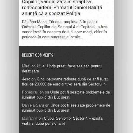
Copiilor, vandalizată în noaptea
redeschiderii. Primarul Daniel Băluță
anunță că a sesizat Poliția
Fântâna Mariei Tănase, amplasată în parcul
Orășelul Copiilor din Sectorul 4 al Capitalei, a fost
vandalizată în noaptea de luni spre marți, chiar în
perioada în care autoritățile locale...
RECENT COMMENTS
Mirel
on
Utile: Unde puteti face sesizari pentru
deratizare
4esc
on
Cinci persoane reținute după ce ar fi furat
flori de 20.000 de euro dintr-o seră din Sectorul 4
Popescu Ion
on
Unde pot fi sesizate problemele de
iluminat public din Bucuresti
Daniela Saru
on
Unde pot fi sesizate problemele de
iluminat public din Bucuresti
Marian K
on
Clubul Seniorilor Sector 4 – exista
viata si dupa pensionare!