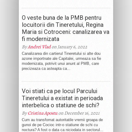
O veste buna de la PMB pentru
locuitorii din Tineretului, Regina
Maria si Cotroceni: canalizarea va
fi modernizata
By
Andrei Vlad
on January 6, 2022
Canalizarea din cartierul Tineretului si alte dou
azone importnate ale Capitalei, urmeaza sa fie
modernizata, potrivit unui anunt al PMB, care
precizeaza ca asteapta ca...
Voi stiati ca pe locul Parcului
Tineretului a existat in perioada
interbelica o statiune de schi?
By
Cristina Apostu
on December 16, 2021
Cum au transfomat autoritatile vremii groapa de
gunoi de pe Cocioc intr-o statiune de schi cu
noctura? A fost o data ca niciodata in sectorul...