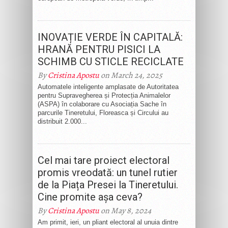
INOVAȚIE VERDE ÎN CAPITALĂ:
HRANĂ PENTRU PISICI LA
SCHIMB CU STICLE RECICLATE
By
Cristina Apostu
on March 24, 2025
Automatele inteligente amplasate de Autoritatea
pentru Supravegherea și Protecția Animalelor
(ASPA) în colaborare cu Asociația Sache în
parcurile Tineretului, Floreasca și Circului au
distribuit 2.000...
Cel mai tare proiect electoral
promis vreodată: un tunel rutier
de la Piața Presei la Tineretului.
Cine promite așa ceva?
By
Cristina Apostu
on May 8, 2024
Am primit, ieri, un pliant electoral al unuia dintre