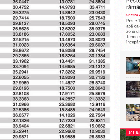
Peste
rămân
Cristina
Peste 1
apă cal
zone di
Termoe
începân
ACTUAL