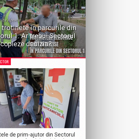
tina Apostu
 trotinete în parcurile din
orul 1. Ar trebui Sectorul
 copieze decizia?
 recentă a Consiliului Local Sector 1 de a
iona circulația vehiculelor în zonele de
ECTOR
e aduce în prim-plan o dezbatere importantă
întreaga Capitală: ar fi necesară o...
ele de prim-ajutor din Sectorul