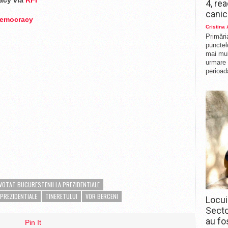
acy via
RFI
4, re
canic
Democracy
Cristina
Primări
punctelo
mai mul
urmare 
perioad
VOTAT BUCURESTENII LA PREZIDENTIALE
 PREZIDENTIALE
TINERETULUI
VOR BERCENI
Locui
Secto
au fo
Pin It