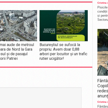
Cristina
Pisicil
condiți
și pent
Sectorul
mai aude de metroul
Bucureștiul se sufocă la
Gara de Nord la Gara
propriu: Avem doar 0,88
sul și de pasajul
arbori per locuitor și un trafic
orii Patriei
rutier ucigător!
Fântâ
Copii
redes
anunț
Cristina
Fântâna