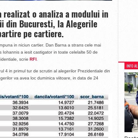
realizat o analiza a modului in
i din Bucuresti, la Alegerile
artire pe cartiere.
 impuna in niciun cartier. Dan Barna a strans cele mai
s Iohannis a iesit castigator in toate celelalte 50 de
zidentiale, scrie
RFI
.
INFO A
ul 4 in primul tur de scrutin al alegerilor Prezidentiale din
egerilor va avea loc duminica viitoare, in data de 24