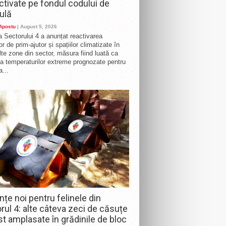
activate pe fondul codului de
ulă
 Apostu
| August 5, 2026
a Sectorului 4 a anunțat reactivarea
r de prim-ajutor și spațiilor climatizate în
te zone din sector, măsura fiind luată ca
a temperaturilor extreme prognozate pentru
a...
nțe noi pentru felinele din
rul 4: alte câteva zeci de căsuțe
st amplasate în grădinile de bloc