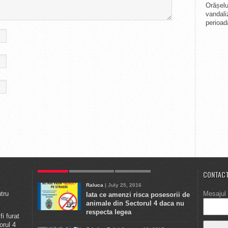
Orășelul
vandali
perioada
POPULAR
ULTIMELE STIRI
COMMENTS
CONTACT
Raluca
| July 25, 2016
ntru
Mesajul 
Iata ce amenzi risca posesorii de
animale din Sectorul 4 daca nu
respecta legea
i furat
orul 4