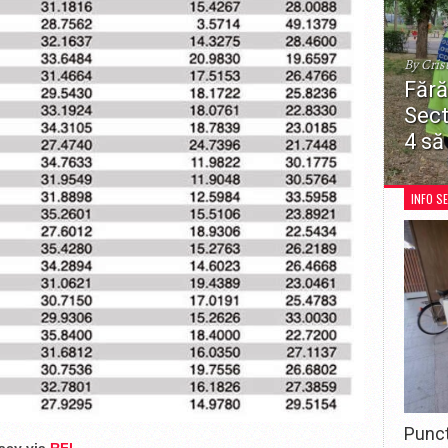
By Cris
Fără
Sect
4 să
Decizia
restricț
INFO S
recreer
pentru 
Punct