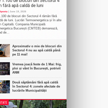
 1.100 de blocuri din Sectorul 4
 fără apă caldă de luni
 Apostu
| June 19, 2026
.100 de blocuri din Sectorul 4 rămân fără
dă de luni. Lucrări Termoenergetica și în alte
n Capitală. Compania Municipală
nergetica București (CMTEB) demarează,
d de...
Aproximativ o mie de blocuri din
Sectorul 4 nu au apă caldă până
pe 11 mai!
Vremea joacă feste de 1 Mai: frig,
ploi și vânt în București, potrivit
ANM
Două săptămâni fără apă caldă
în Sectorul 4: zonele afectate de
lucrările Municipalității
ITATE