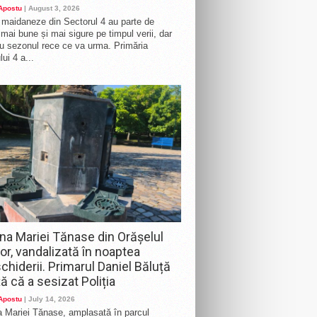
 Apostu
| August 3, 2026
e maidaneze din Sectorul 4 au parte de
i mai bune și mai sigure pe timpul verii, dar
ru sezonul rece ce va urma. Primăria
ui 4 a...
na Mariei Tănase din Orășelul
lor, vandalizată în noaptea
chiderii. Primarul Daniel Băluță
ă că a sesizat Poliția
 Apostu
| July 14, 2026
 Mariei Tănase, amplasată în parcul