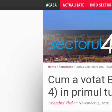
ACASA
ACTUALITATE
INFO SECTOR
ALEGERI 2024
ALERTE
ALEGERI LOCALE 2020
UTILE
ALEGERI PREZIDENTIALE
2019
ALEGERI
EUROPARLAMENTARE
CELE MAI NOI STIRI
EDITORIAL
Home
/
Actualitate
/
Cum a votat Berceniul (si al
Cum a votat Be
4) in primul t
By
Andrei Vlad
on November 19, 2019