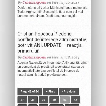
By
Cristina Apostu
on February 29, 2024
Dacă încă nu ați vizitat Mărțișorul, casa memorială
Tudor Arghezi, din Sectorul 4, ăsta este cel mai
bun moment din an. Dacă totuși nu reușiți...
Cristian Popescu Piedone,
conflict de interese administrativ,
potrivit ANI. UPDATE – reacția
primarului!
By
Cristina Apostu
on February 28, 2024
Agenţia Naţională de Integritate (ANI) anunță, printr-
un comunicat de presă, că a constatat starea de
incompatibilitate sau conflictul de interese de
natură administrativă prevăzute de...
Page 41 of 54
« First
‹ Previous
37
38
39
40
41
42