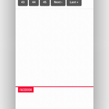
43
44
45
Next ›
Last »
FACEBOOK