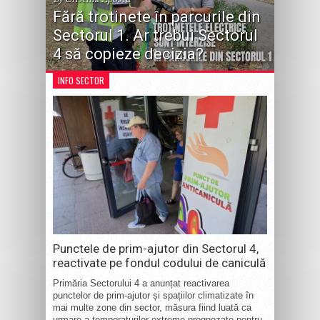
Fără trotinete în parcurile din
Sectorul 1. Ar trebui Sectorul
4 să copieze decizia?
INFO SECTOR
Punctele de prim-ajutor din Sectorul 4,
reactivate pe fondul codului de caniculă
Primăria Sectorului 4 a anunțat reactivarea
punctelor de prim-ajutor și spațiilor climatizate în
mai multe zone din sector, măsura fiind luată ca
urmare a temperaturilor extreme prognozate pentru