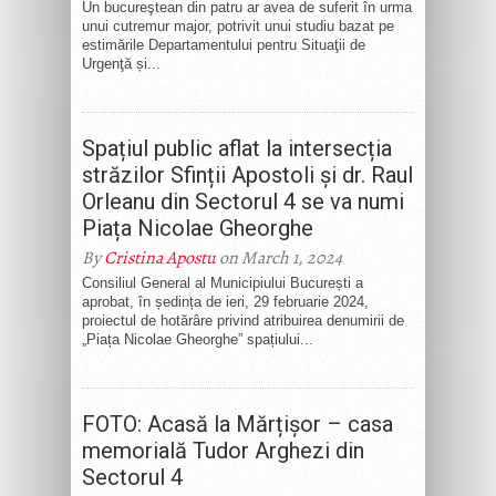
Un bucureştean din patru ar avea de suferit în urma
unui cutremur major, potrivit unui studiu bazat pe
estimările Departamentului pentru Situaţii de
Urgenţă și...
Spațiul public aflat la intersecția
străzilor Sfinții Apostoli și dr. Raul
Orleanu din Sectorul 4 se va numi
Piața Nicolae Gheorghe
By
Cristina Apostu
on March 1, 2024
Consiliul General al Municipiului București a
aprobat, în ședința de ieri, 29 februarie 2024,
proiectul de hotărâre privind atribuirea denumirii de
„Piața Nicolae Gheorghe” spațiului...
FOTO: Acasă la Mărțișor – casa
memorială Tudor Arghezi din
Sectorul 4