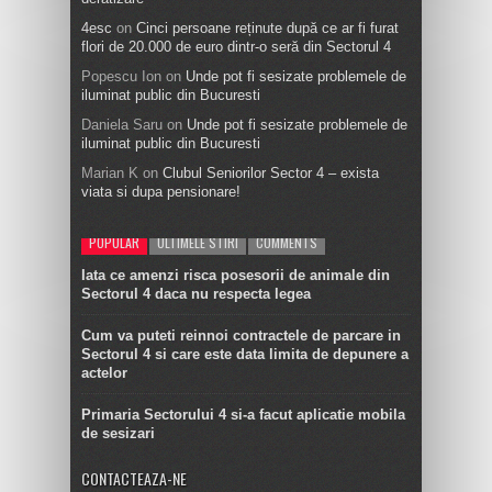
4esc
on
Cinci persoane reținute după ce ar fi furat
flori de 20.000 de euro dintr-o seră din Sectorul 4
Popescu Ion
on
Unde pot fi sesizate problemele de
iluminat public din Bucuresti
Daniela Saru
on
Unde pot fi sesizate problemele de
iluminat public din Bucuresti
Marian K
on
Clubul Seniorilor Sector 4 – exista
viata si dupa pensionare!
POPULAR
ULTIMELE STIRI
COMMENTS
Iata ce amenzi risca posesorii de animale din
Sectorul 4 daca nu respecta legea
Cum va puteti reinnoi contractele de parcare in
Sectorul 4 si care este data limita de depunere a
actelor
Primaria Sectorului 4 si-a facut aplicatie mobila
de sesizari
CONTACTEAZA-NE