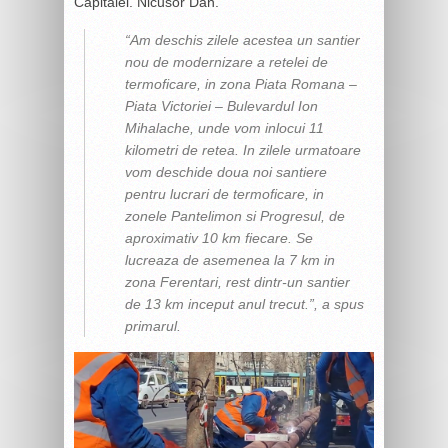
Capitalei. Nicusor Dan.
“Am deschis zilele acestea un santier
nou de modernizare a retelei de
termoficare, in zona Piata Romana –
Piata Victoriei – Bulevardul Ion
Mihalache, unde vom inlocui 11
kilometri de retea. In zilele urmatoare
vom deschide doua noi santiere
pentru lucrari de termoficare, in
zonele Pantelimon si Progresul, de
aproximativ 10 km fiecare. Se
lucreaza de asemenea la 7 km in
zona Ferentari, rest dintr-un santier
de 13 km inceput anul trecut.”,
a spus
primarul.