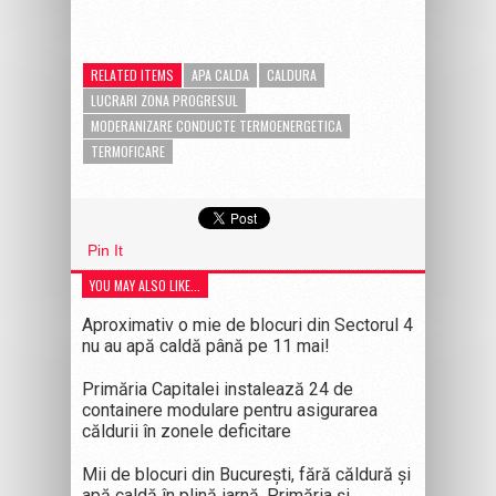
RELATED ITEMS
APA CALDA
CALDURA
LUCRARI ZONA PROGRESUL
MODERANIZARE CONDUCTE TERMOENERGETICA
TERMOFICARE
Pin It
YOU MAY ALSO LIKE...
Aproximativ o mie de blocuri din Sectorul 4
nu au apă caldă până pe 11 mai!
Primăria Capitalei instalează 24 de
containere modulare pentru asigurarea
căldurii în zonele deficitare
Mii de blocuri din București, fără căldură și
apă caldă în plină iarnă. Primăria și