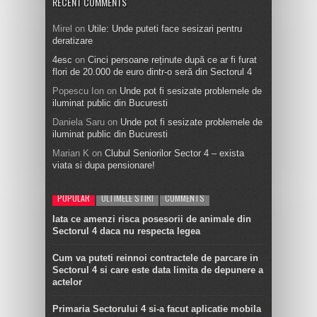
RECENT COMMENTS
Mirel
on
Utile: Unde puteti face sesizari pentru
deratizare
4esc
on
Cinci persoane reținute după ce ar fi furat
flori de 20.000 de euro dintr-o seră din Sectorul 4
Popescu Ion
on
Unde pot fi sesizate problemele de
iluminat public din Bucuresti
Daniela Saru
on
Unde pot fi sesizate problemele de
iluminat public din Bucuresti
Marian K
on
Clubul Seniorilor Sector 4 – exista
viata si dupa pensionare!
POPULAR
ULTIMELE STIRI
COMMENTS
Iata ce amenzi risca posesorii de animale din
Sectorul 4 daca nu respecta legea
Cum va puteti reinnoi contractele de parcare in
Sectorul 4 si care este data limita de depunere a
actelor
Primaria Sectorului 4 si-a facut aplicatie mobila