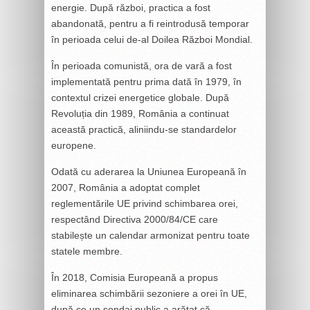
energie. După război, practica a fost
abandonată, pentru a fi reintrodusă temporar
în perioada celui de-al Doilea Război Mondial.
În perioada comunistă, ora de vară a fost
implementată pentru prima dată în 1979, în
contextul crizei energetice globale. După
Revoluția din 1989, România a continuat
această practică, aliniindu-se standardelor
europene.
Odată cu aderarea la Uniunea Europeană în
2007, România a adoptat complet
reglementările UE privind schimbarea orei,
respectând Directiva 2000/84/CE care
stabilește un calendar armonizat pentru toate
statele membre.
În 2018, Comisia Europeană a propus
eliminarea schimbării sezoniere a orei în UE,
după ce un sondaj public a arătat că