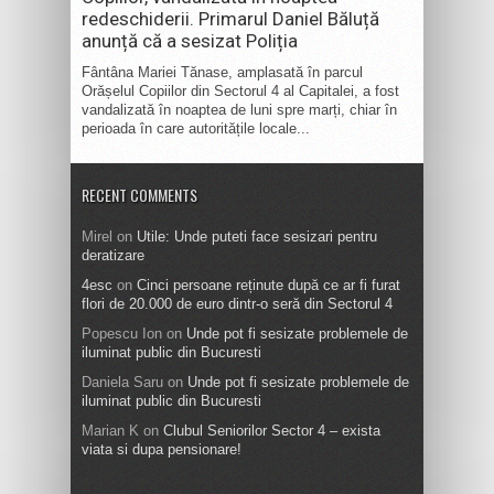
redeschiderii. Primarul Daniel Băluță
anunță că a sesizat Poliția
Fântâna Mariei Tănase, amplasată în parcul
Orășelul Copiilor din Sectorul 4 al Capitalei, a fost
vandalizată în noaptea de luni spre marți, chiar în
perioada în care autoritățile locale...
RECENT COMMENTS
Mirel
on
Utile: Unde puteti face sesizari pentru
deratizare
4esc
on
Cinci persoane reținute după ce ar fi furat
flori de 20.000 de euro dintr-o seră din Sectorul 4
Popescu Ion
on
Unde pot fi sesizate problemele de
iluminat public din Bucuresti
Daniela Saru
on
Unde pot fi sesizate problemele de
iluminat public din Bucuresti
Marian K
on
Clubul Seniorilor Sector 4 – exista
viata si dupa pensionare!