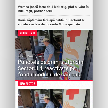
Vremea joacă feste de 1 Mai: frig, ploi și vânt în
București, potrivit ANM
Două săptămâni fără apă caldă în Sectorul 4:
zonele afectate de lucrările Municipalității
ACTUALITATE
By Cristina Apostu
Punctele de prim-ajutor din
Sectorul 4, reactivate pe
fondul codului de caniculă
INFO SECTOR