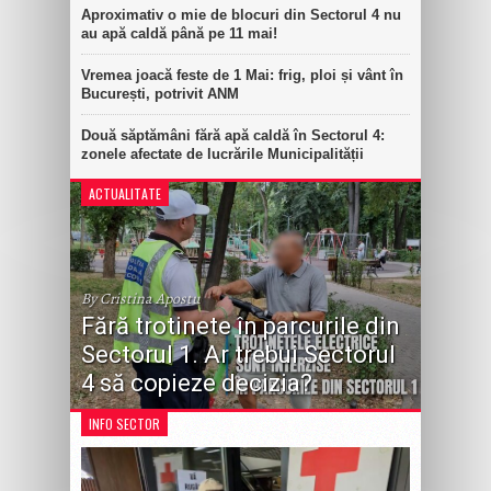
Aproximativ o mie de blocuri din Sectorul 4 nu
au apă caldă până pe 11 mai!
Vremea joacă feste de 1 Mai: frig, ploi și vânt în
București, potrivit ANM
Două săptămâni fără apă caldă în Sectorul 4:
zonele afectate de lucrările Municipalității
ACTUALITATE
By Cristina Apostu
Fără trotinete în parcurile din
Sectorul 1. Ar trebui Sectorul
4 să copieze decizia?
INFO SECTOR