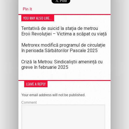
Pin It
YOU MAY ALSO LIKE...
Tentativă de suicid la stația de metrou
Eroii Revoluției – Victima a scăpat cu viață
Metrorex modifică programul de circulație
în perioada Sărbătorilor Pascale 2025
Criză la Metrou: Sindicaliștii amenință cu
greve în februarie 2025
LEAVE A REPLY
Your email address will not be published.
Comment