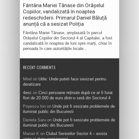
Fântâna Mariei Tănase din Orășelul
Copiilor, vandalizată în noaptea
redeschiderii. Primarul Daniel Băluță
anunță că a sesizat Poliția
Fântâna Mariei Tănase, amplasată în parcul
Orășelul Copiilor din Sectorul 4 al Capitalei, a fost
vandalizată în noaptea de luni spre marți, chiar în
perioada în care autoritățile locale...
RECENT COMMENTS
Mirel
on
Utile: Unde puteti face sesizari pentru
deratizare
4esc
on
Cinci persoane reținute după ce ar fi furat
flori de 20.000 de euro dintr-o seră din Sectorul 4
Popescu Ion
on
Unde pot fi sesizate problemele de
iluminat public din Bucuresti
Daniela Saru
on
Unde pot fi sesizate problemele de
iluminat public din Bucuresti
Marian K
on
Clubul Seniorilor Sector 4 – exista
viata si dupa pensionare!