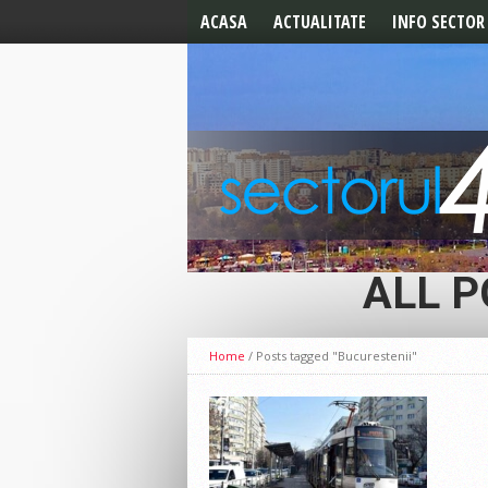
ACASA
ACTUALITATE
INFO SECTOR
ALEGERI 2024
ALERTE
ALEGERI LOCALE 2020
UTILE
ALEGERI PREZIDENTIALE
2019
ALEGERI
EUROPARLAMENTARE
CELE MAI NOI STIRI
EDITORIAL
ALL P
Home
/
Posts tagged "Bucurestenii"