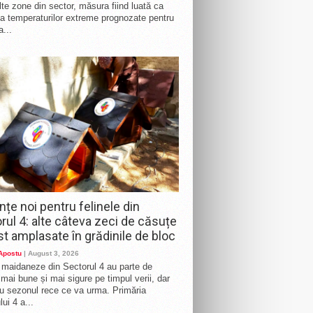
te zone din sector, măsura fiind luată ca
a temperaturilor extreme prognozate pentru
a...
nțe noi pentru felinele din
rul 4: alte câteva zeci de căsuțe
st amplasate în grădinile de bloc
 Apostu
| August 3, 2026
e maidaneze din Sectorul 4 au parte de
i mai bune și mai sigure pe timpul verii, dar
ru sezonul rece ce va urma. Primăria
ui 4 a...