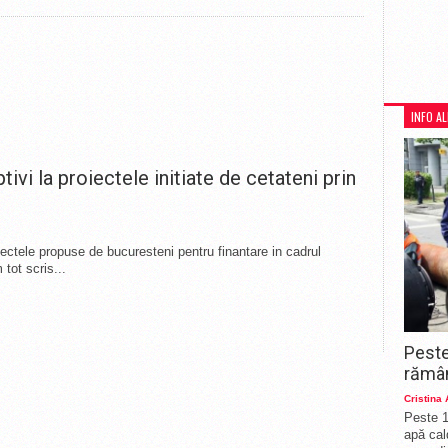
INFO A
tivi la proiectele initiate de cetateni prin
iectele propuse de bucuresteni pentru finantare in cadrul
tot scris...
Peste
rămân
Cristina
Peste 1
apă cal