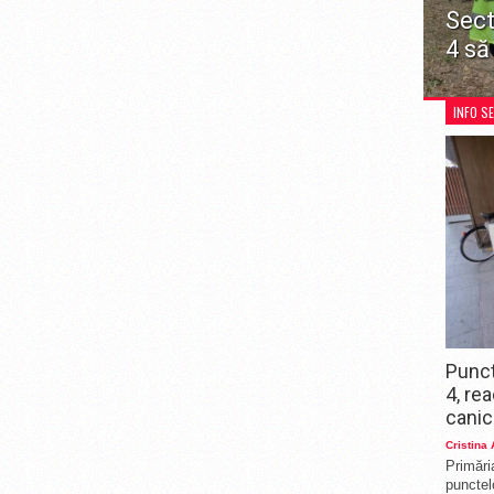
Sect
4 să
Decizia
restricț
INFO S
recreer
pentru 
Punct
4, re
canic
Cristina
Primări
punctelo