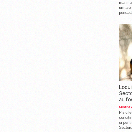
mai mul
urmare 
perioad
Locui
Secto
au fo
Cristina
Pisicil
condiți
și pent
Sectorul