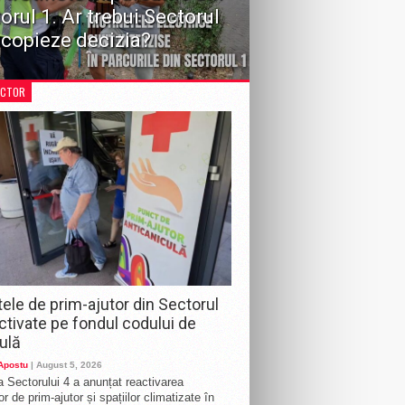
orul 1. Ar trebui Sectorul
 copieze decizia?
 recentă a Consiliului Local Sector 1 de a
iona circulația vehiculelor în zonele de
ECTOR
e aduce în prim-plan o dezbatere importantă
întreaga Capitală: ar fi necesară o...
ele de prim-ajutor din Sectorul
activate pe fondul codului de
ulă
 Apostu
| August 5, 2026
a Sectorului 4 a anunțat reactivarea
r de prim-ajutor și spațiilor climatizate în