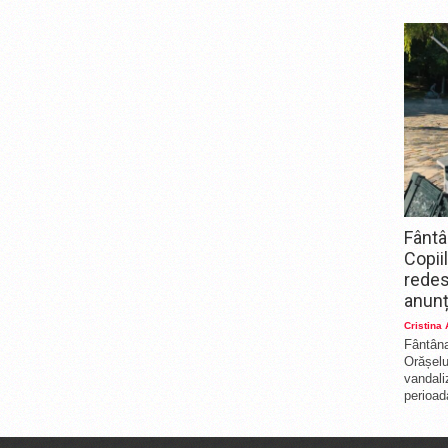
Fântâ
Copii
redes
anunț
Cristina
Fântâna
Orășelul
vandali
perioada