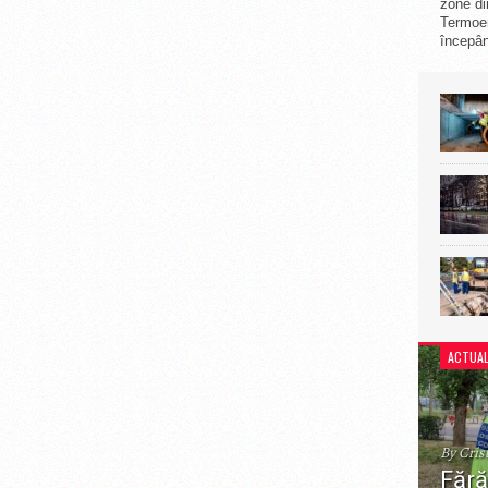
zone di
Termoe
începân
ACTUAL
By Cris
Fără