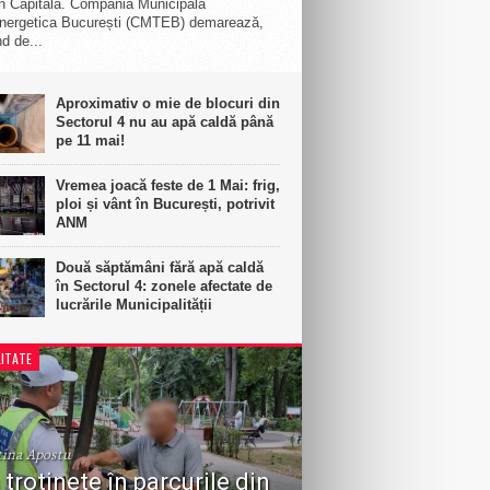
n Capitală. Compania Municipală
nergetica București (CMTEB) demarează,
d de...
Aproximativ o mie de blocuri din
Sectorul 4 nu au apă caldă până
pe 11 mai!
Vremea joacă feste de 1 Mai: frig,
ploi și vânt în București, potrivit
ANM
Două săptămâni fără apă caldă
în Sectorul 4: zonele afectate de
lucrările Municipalității
ITATE
tina Apostu
 trotinete în parcurile din