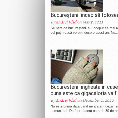
Bucureștenii încep să folose
By
Andrei Vlad
on May 5, 2023
Se pare ca bucureștenii au început să mai re
cel puțin dacă vorbim despre acest an. Nu..
Bucurestenii ingheata in case 
buna este ca gigacaloria va f
By
Andrei Vlad
on December 2, 2020
Nu este prima data cand ne aratam dezamagir
comunitatii. De fapt, facem asta de 30 de ani