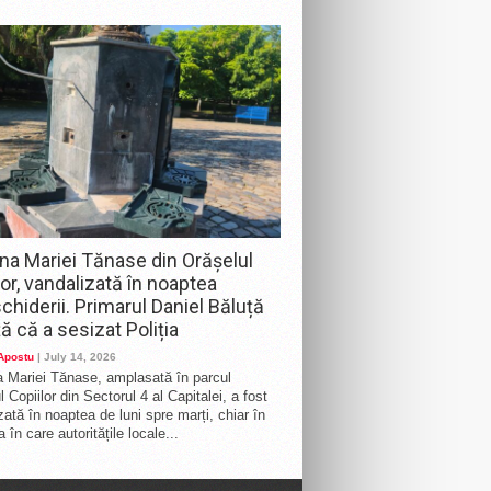
na Mariei Tănase din Orășelul
lor, vandalizată în noaptea
chiderii. Primarul Daniel Băluță
ă că a sesizat Poliția
 Apostu
| July 14, 2026
 Mariei Tănase, amplasată în parcul
 Copiilor din Sectorul 4 al Capitalei, a fost
zată în noaptea de luni spre marți, chiar în
 în care autoritățile locale...