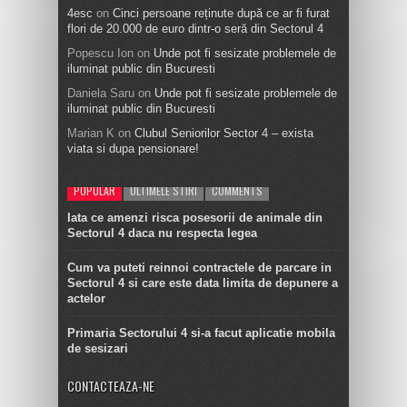
4esc
on
Cinci persoane reținute după ce ar fi furat
flori de 20.000 de euro dintr-o seră din Sectorul 4
Popescu Ion
on
Unde pot fi sesizate problemele de
iluminat public din Bucuresti
Daniela Saru
on
Unde pot fi sesizate problemele de
iluminat public din Bucuresti
Marian K
on
Clubul Seniorilor Sector 4 – exista
viata si dupa pensionare!
POPULAR
ULTIMELE STIRI
COMMENTS
Iata ce amenzi risca posesorii de animale din
Sectorul 4 daca nu respecta legea
Cum va puteti reinnoi contractele de parcare in
Sectorul 4 si care este data limita de depunere a
actelor
Primaria Sectorului 4 si-a facut aplicatie mobila
de sesizari
CONTACTEAZA-NE