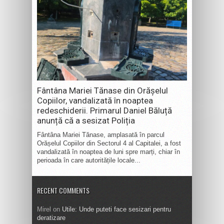
Fântâna Mariei Tănase din Orășelul
Copiilor, vandalizată în noaptea
redeschiderii. Primarul Daniel Băluță
anunță că a sesizat Poliția
Fântâna Mariei Tănase, amplasată în parcul
Orășelul Copiilor din Sectorul 4 al Capitalei, a fost
vandalizată în noaptea de luni spre marți, chiar în
perioada în care autoritățile locale...
RECENT COMMENTS
Mirel
on
Utile: Unde puteti face sesizari pentru
deratizare