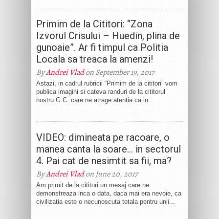
Primim de la Cititori: “Zona
Izvorul Crisului – Huedin, plina de
gunoaie”. Ar fi timpul ca Politia
Locala sa treaca la amenzi!
By
Andrei Vlad
on September 19, 2017
Astazi, in cadrul rubricii “Primim de la cititori” vom
publica imagini si cateva randuri de la cititorul
nostru G.C. care ne atrage atentia ca in...
VIDEO: dimineata pe racoare, o
manea canta la soare… in sectorul
4. Pai cat de nesimtit sa fii, ma?
By
Andrei Vlad
on June 20, 2017
Am primit de la cititori un mesaj care ne
demonstreaza inca o data, daca mai era nevoie, ca
civilizatia este o necunoscuta totala pentru unii...