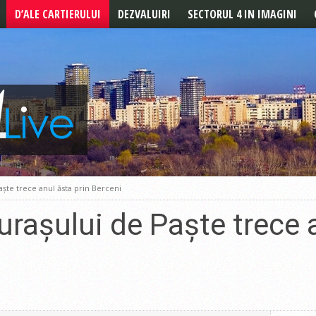
D’ALE CARTIERULUI
DEZVALUIRI
SECTORUL 4 IN IMAGINI
POVESTILE CARTIERULUI
REPORTAJ
DE LA CITITORI
ște trece anul ăsta prin Berceni
urașului de Paște trece 