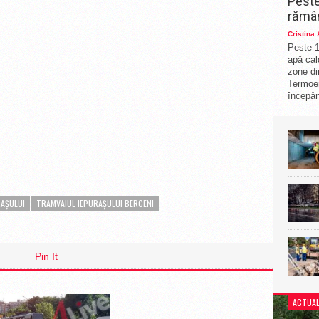
Peste
rămân
Cristina
Peste 1
apă cal
zone di
Termoe
începân
RAȘULUI
TRAMVAIUL IEPURAȘULUI BERCENI
Pin It
ACTUAL