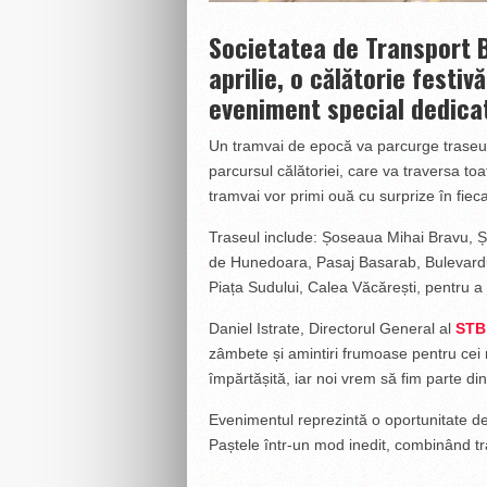
Societatea de Transport B
aprilie, o călătorie festiv
eveniment special dedicat
Un tramvai de epocă va parcurge traseul 
parcursul călătoriei, care va traversa toa
tramvai vor primi ouă cu surprize în fieca
Traseul include: Șoseaua Mihai Bravu, 
de Hunedoara, Pasaj Basarab, Bulevardu
Piața Sudului, Calea Văcărești, pentru a
Daniel Istrate, Directorul General al
STB
zâmbete și amintiri frumoase pentru cei m
împărtășită, iar noi vrem să fim parte d
Evenimentul reprezintă o oportunitate de
Paștele într-un mod inedit, combinând tr