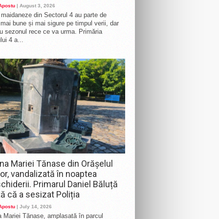
 Apostu
| August 3, 2026
e maidaneze din Sectorul 4 au parte de
i mai bune și mai sigure pe timpul verii, dar
ru sezonul rece ce va urma. Primăria
ui 4 a...
na Mariei Tănase din Orășelul
lor, vandalizată în noaptea
chiderii. Primarul Daniel Băluță
ă că a sesizat Poliția
 Apostu
| July 14, 2026
 Mariei Tănase, amplasată în parcul