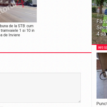
By Cris
Fără
buna de la STB: cum
Sect
 tramvaiele 1 si 10 in
4 să
a de Inviere
Decizia
restricț
INFO S
recreer
pentru 
Punct