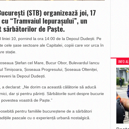
ucurești (STB) organizează joi, 17
ă cu “Tramvaiul Iepurașului”, un
 sărbătorilor de Paște.
liniei 10, pornind la ora 14:00 de la Depoul Dudești. Pe
te cele șase sectoare ale Capitalei, copiii care vor urca în
re stație.
INFO A
Șoseaua Ștefan cel Mare, Bucur Obor, Bulevardul Iancu
l Timișoara, Șoseaua Progresului, Șoseaua Olteniței,
 reveni la Depoul Dudești.
, a declarat: „Ne dorim ca această călătorie să aducă
ici, dar și pentru părinți. Sărbătorile sunt despre bucurie
in povestea voastră de Paște.”
osebită pentru familiile bucureștene de a sărbători
adițiile pascale cu o experiență urbană nostalgică.