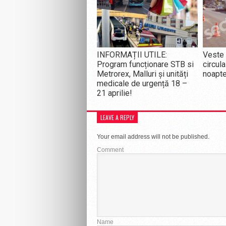
INFORMAȚII UTILE:
Veste 
Program funcționare STB si
circula
Metrorex, Malluri și unități
noapte
medicale de urgență 18 –
21 aprilie!
LEAVE A REPLY
Your email address will not be published.
Comment
Name