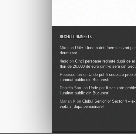
RECENT COMMENTS
Mirel
on
Utile: Unde puteti face sesizari pe
deratizare
4esc
on
Cinci persoane reținute după ce ar f
flori de 20.000 de euro dintr-o seră din Sect
Popescu Ion
on
Unde pot fi sesizate probl
iluminat public din Bucuresti
Daniela Saru
on
Unde pot fi sesizate probl
iluminat public din Bucuresti
Marian K
on
Clubul Seniorilor Sector 4 – ex
viata si dupa pensionare!