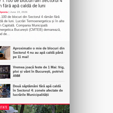
 1.100 de blocuri din Sectorul 4
 fără apă caldă de luni
 Apostu
| June 19, 2026
.100 de blocuri din Sectorul 4 rămân fără
dă de luni. Lucrări Termoenergetica și în alte
n Capitală. Compania Municipală
nergetica București (CMTEB) demarează,
d de...
Aproximativ o mie de blocuri din
Sectorul 4 nu au apă caldă până
pe 11 mai!
Vremea joacă feste de 1 Mai: frig,
ploi și vânt în București, potrivit
ANM
Două săptămâni fără apă caldă
în Sectorul 4: zonele afectate de
lucrările Municipalității
ITATE