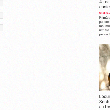
4, re
canic
Cristina
Primări
punctelo
mai mul
urmare 
perioad
Locui
Secto
au fo