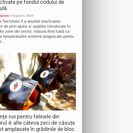
activate pe fondul codului de
ulă
 Apostu
| August 5, 2026
a Sectorului 4 a anunțat reactivarea
r de prim-ajutor și spațiilor climatizate în
te zone din sector, măsura fiind luată ca
a temperaturilor extreme prognozate pentru
a...
nțe noi pentru felinele din
rul 4: alte câteva zeci de căsuțe
st amplasate în grădinile de bloc