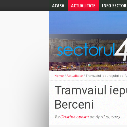
ACASA
ACTUALITATE
INFO SECTOR
ALEGERI 2024
ALERTE
ALEGERI LOCALE 2020
UTILE
ALEGERI PREZIDENTIALE
2019
ALEGERI
EUROPARLAMENTARE
CELE MAI NOI STIRI
EDITORIAL
Home
/
Actualitate
/
Tramvaiul iepurașului de Pa
Tramvaiul iep
Berceni
By
Cristina Apostu
on April 16, 2025