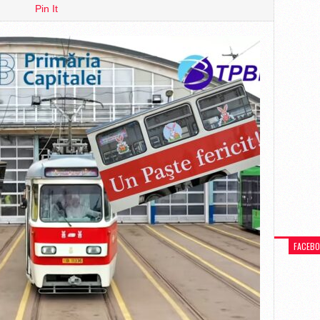
Pin It
FACEB