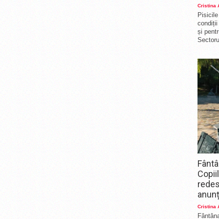
Cristina
Pisicil
condiți
și pent
Sectorul
Fântâ
Copii
redes
anunț
Cristina
Fântâna