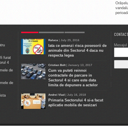
Orășelul
vandali
perioada
POPULAR
ULTIMELE STIRI
COMMENTS
CONTACT
Raluca
| July 25, 2016
ntru
Mesajul 
Iata ce amenzi risca posesorii de
animale din Sectorul 4 daca nu
respecta legea
i furat
orul 4
Cristian Bolt
| January 13, 2017
emele de
Cum va puteti reinnoi
contractele de parcare in
Sectorul 4 si care este data
emele de
limita de depunere a actelor
ista
Andrei Vlad
| July 16, 2018
Primaria Sectorului 4 si-a facut
aplicatie mobila de sesizari