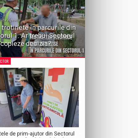
tina Apostu
 trotinete în parcurile din
orul 1. Ar trebui Sectorul
 copieze decizia?
 recentă a Consiliului Local Sector 1 de a
iona circulația vehiculelor în zonele de
ECTOR
e aduce în prim-plan o dezbatere importantă
întreaga Capitală: ar fi necesară o...
ele de prim-ajutor din Sectorul