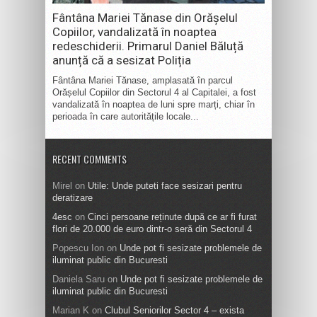
Fântâna Mariei Tănase din Orășelul
Copiilor, vandalizată în noaptea
redeschiderii. Primarul Daniel Băluță
anunță că a sesizat Poliția
Fântâna Mariei Tănase, amplasată în parcul
Orășelul Copiilor din Sectorul 4 al Capitalei, a fost
vandalizată în noaptea de luni spre marți, chiar în
perioada în care autoritățile locale...
RECENT COMMENTS
Mirel
on
Utile: Unde puteti face sesizari pentru
deratizare
4esc
on
Cinci persoane reținute după ce ar fi furat
flori de 20.000 de euro dintr-o seră din Sectorul 4
Popescu Ion
on
Unde pot fi sesizate problemele de
iluminat public din Bucuresti
Daniela Saru
on
Unde pot fi sesizate problemele de
iluminat public din Bucuresti
Marian K
on
Clubul Seniorilor Sector 4 – exista