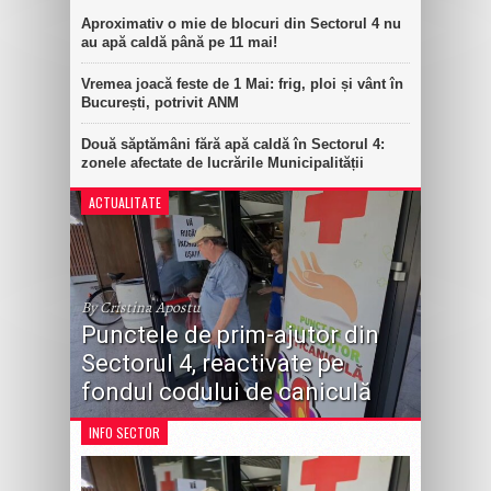
Aproximativ o mie de blocuri din Sectorul 4 nu
au apă caldă până pe 11 mai!
Vremea joacă feste de 1 Mai: frig, ploi și vânt în
București, potrivit ANM
Două săptămâni fără apă caldă în Sectorul 4:
zonele afectate de lucrările Municipalității
ACTUALITATE
By Cristina Apostu
Punctele de prim-ajutor din
Sectorul 4, reactivate pe
fondul codului de caniculă
INFO SECTOR