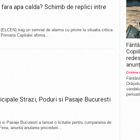
fara apa calda? Schimb de replici intre
(ELCEN) trag un semnal de alarma cu privire la situatia critica
 Primaria Capitalei afirma...
Fântâ
Copii
redes
anunț
Cristina
Fântâna
Orășelul
vandali
perioada
ipale Strazi, Poduri si Pasaje Bucuresti
si Pasaje Bucuresti a lansat o licitatie pentru cumpararea de
Firea, anunta anularea procedurii...