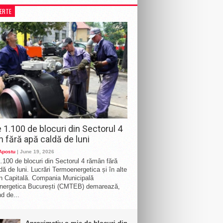
LERTE
 1.100 de blocuri din Sectorul 4
 fără apă caldă de luni
 Apostu
| June 19, 2026
.100 de blocuri din Sectorul 4 rămân fără
dă de luni. Lucrări Termoenergetica și în alte
n Capitală. Compania Municipală
nergetica București (CMTEB) demarează,
d de...