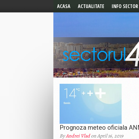
ACASA
ACTUALITATE
INFO SECTOR
ALEGERI 2024
ALERTE
ALEGERI LOCALE 2020
UTILE
ALEGERI PREZIDENTIALE
2019
ALEGERI
EUROPARLAMENTARE
CELE MAI NOI STIRI
EDITORIAL
Prognoza meteo oficiala ANM 
By
Andrei Vlad
on April 16, 2019