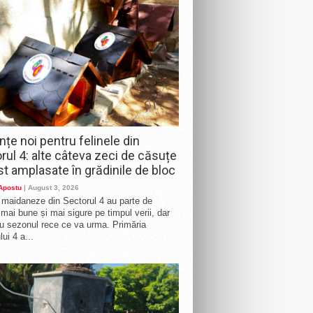
nțe noi pentru felinele din
rul 4: alte câteva zeci de căsuțe
st amplasate în grădinile de bloc
 Apostu
| August 3, 2026
e maidaneze din Sectorul 4 au parte de
i mai bune și mai sigure pe timpul verii, dar
ru sezonul rece ce va urma. Primăria
ui 4 a...