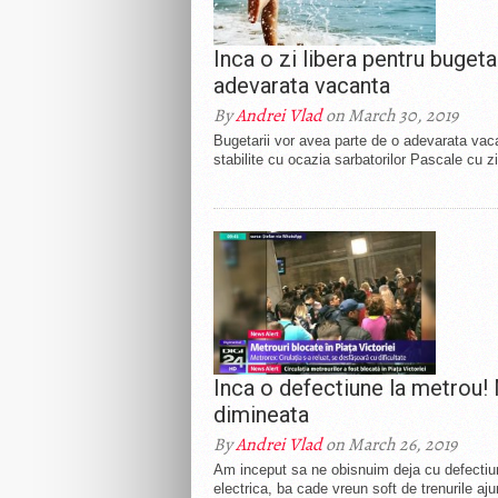
Inca o zi libera pentru buget
adevarata vacanta
By
Andrei Vlad
on March 30, 2019
Bugetarii vor avea parte de o adevarata vac
stabilite cu ocazia sarbatorilor Pascale cu zi
Inca o defectiune la metrou! 
dimineata
By
Andrei Vlad
on March 26, 2019
Am inceput sa ne obisnuim deja cu defectiun
electrica, ba cade vreun soft de trenurile aj