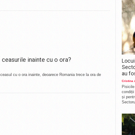
ceasurile inainte cu o ora?
Locui
Secto
au fo
 ceasul cu o ora inainte, deoarece Romania trece la ora de
Cristina
Pisicil
condiți
și pent
Sectorul