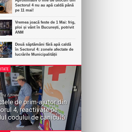
Aproximativ o mie de blocuri din
Sectorul 4 nu au apă caldă până
pe 11 mai!
Vremea joacă feste de 1 Mai: frig,
ploi și vânt în București, potrivit
ANM
Două săptămâni fără apă caldă
în Sectorul 4: zonele afectate de
lucrările Municipalității
ITATE
tina Apostu
tele de prim-ajutor din
orul 4, reactivate pe
ul codului de caniculă
a Sectorului 4 a anunțat reactivarea
r de prim-ajutor și spațiilor climatizate în