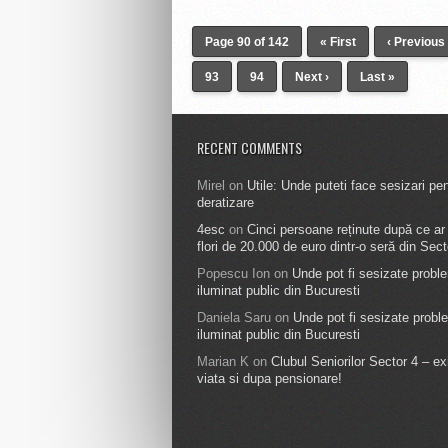
Page 90 of 142
« First
‹ Previous
93
94
Next ›
Last »
RECENT COMMENTS
Mirel
on
Utile: Unde puteti face sesizari pe
deratizare
4esc
on
Cinci persoane reținute după ce ar f
flori de 20.000 de euro dintr-o seră din Sect
Popescu Ion
on
Unde pot fi sesizate probl
iluminat public din Bucuresti
Daniela Saru
on
Unde pot fi sesizate probl
iluminat public din Bucuresti
Marian K
on
Clubul Seniorilor Sector 4 – ex
viata si dupa pensionare!