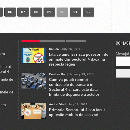
86
87
88
89
90
91
92
POPULAR
ULTIMELE STIRI
COMMENTS
CONTACT
Raluca
| July 25, 2016
ntru
Mesajul 
Iata ce amenzi risca posesorii de
animale din Sectorul 4 daca nu
respecta legea
i furat
orul 4
Cristian Bolt
| January 13, 2017
emele de
Cum va puteti reinnoi
contractele de parcare in
Sectorul 4 si care este data
emele de
limita de depunere a actelor
ista
Andrei Vlad
| July 16, 2018
Primaria Sectorului 4 si-a facut
aplicatie mobila de sesizari