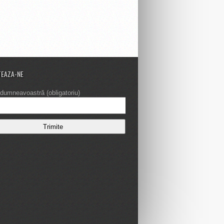
EAZA-NE
dumneavoastră (obligatoriu)