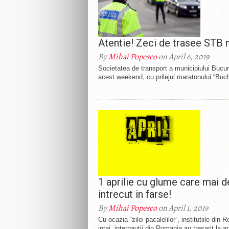
Atentie! Zeci de trasee STB 
By
Mihai Popesco
on April 6, 2019
Societatea de transport a municipiului Bucur
acest weekend, cu prilejul maratonului “Buc
1 aprilie cu glume care mai de
intrecut in farse!
By
Mihai Popesco
on April 1, 2019
Cu ocazia “zilei pacalelilor”, institutiile di
intai, internautii din Romania au tresarit la an