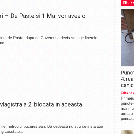
INFO S
mai mul
urmare 
ari – De Paste si 1 Mai vor avea o
perioad
anta de Paste, dupa ce Guvernul a decis sa lege liberele
ua...
Punct
4, re
canic
Cristina
Primări
Magistrala 2, blocata in aceasta
punctelo
mai mul
urmare 
perioad
ile metroului bucurestean. Ba cedeaza nu stiu ce instalatie
ung cocotate...