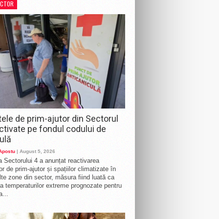
ECTOR
te zone din sector, măsura fiind luată ca
a temperaturilor extreme prognozate pentru
a...
ele de prim-ajutor din Sectorul
activate pe fondul codului de
ulă
 Apostu
| August 5, 2026
a Sectorului 4 a anunțat reactivarea
r de prim-ajutor și spațiilor climatizate în
te zone din sector, măsura fiind luată ca
a temperaturilor extreme prognozate pentru
a...