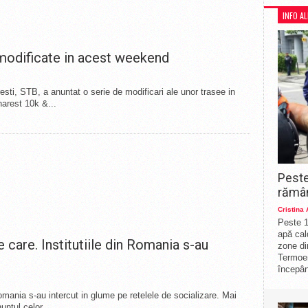
INFO A
modificate in acest weekend
esti, STB, a anuntat o serie de modificari ale unor trasee in
harest 10k &...
Peste
rămân
Cristina
Peste 1
apă cal
 care. Institutiile din Romania s-au
zone di
Termoe
începân
n Romania s-au intercut in glume pe retelele de socializare. Mai
untul celor...