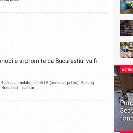
mobile si promite ca Bucurestiul va fi
ACTUAL
 4 aplicatii mobile – infoSTB (transport public), Parking
t Bucuresti – care ar...
By Cris
Punc
Sect
fond
Primări
punctelo