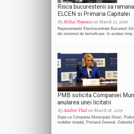
Risca bucurestenii sa ramana 
ELCEN si Primaria Capitalei
By
Mihai Popesco
on March 21, 2019
Reprezentantii Electrocentrale Bucuresti SA 
din sistemul de termoficare. In acelasi timp,
PMB solicita Companiei Munic
anularea unei licitatii
By
Andrei Vlad
on March 18, 2019
Dupa ce Compania Municipala Strazi, Poduri 
mobilier stradal, Primarul General, Gabriela 