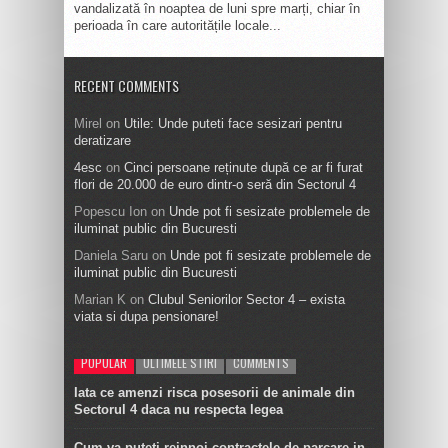
vandalizată în noaptea de luni spre marți, chiar în
perioada în care autoritățile locale...
RECENT COMMENTS
Mirel
on
Utile: Unde puteti face sesizari pentru
deratizare
4esc
on
Cinci persoane reținute după ce ar fi furat
flori de 20.000 de euro dintr-o seră din Sectorul 4
Popescu Ion
on
Unde pot fi sesizate problemele de
iluminat public din Bucuresti
Daniela Saru
on
Unde pot fi sesizate problemele de
iluminat public din Bucuresti
Marian K
on
Clubul Seniorilor Sector 4 – exista
viata si dupa pensionare!
POPULAR
ULTIMELE STIRI
COMMENTS
Iata ce amenzi risca posesorii de animale din
Sectorul 4 daca nu respecta legea
Cum va puteti reinnoi contractele de parcare in