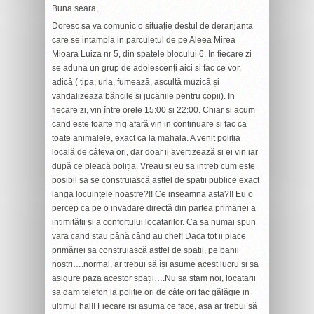
Buna seara,
Doresc sa va comunic o situație destul de deranjanta
care se intampla in parculetul de pe Aleea Mirea
Mioara Luiza nr 5, din spatele blocului 6. In fiecare zi
se aduna un grup de adolescenți aici si fac ce vor,
adică ( tipa, urla, fumează, ascultă muzică și
vandalizeaza băncile si jucăriile pentru copii). In
fiecare zi, vin între orele 15:00 si 22:00. Chiar si acum
cand este foarte frig afară vin in continuare si fac ca
toate animalele, exact ca la mahala. A venit poliția
locală de câteva ori, dar doar ii avertizează si ei vin iar
după ce pleacă poliția. Vreau si eu sa intreb cum este
posibil sa se construiască astfel de spatii publice exact
langa locuințele noastre?!! Ce inseamna asta?!! Eu o
percep ca pe o invadare directă din partea primăriei a
intimității și a confortului locatarilor. Ca sa numai spun
vara cand stau până când au chef! Daca tot ii place
primăriei sa construiască astfel de spatii, pe banii
nostri….normal, ar trebui să își asume acest lucru si sa
asigure paza acestor spații….Nu sa stam noi, locatarii
sa dam telefon la poliție ori de câte ori fac gălăgie in
ultimul hal!! Fiecare isi asuma ce face, asa ar trebui să