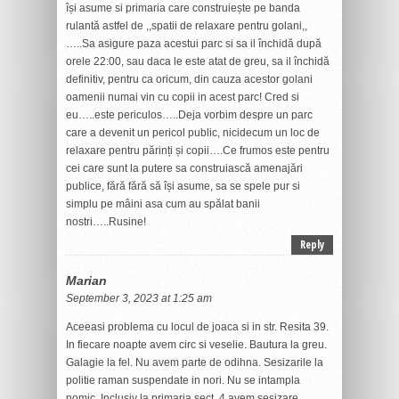
își asume si primaria care construiește pe banda
rulantă astfel de ,,spatii de relaxare pentru golani,,
…..Sa asigure paza acestui parc si sa il închidă după
orele 22:00, sau daca le este atat de greu, sa il închidă
definitiv, pentru ca oricum, din cauza acestor golani
oamenii numai vin cu copii in acest parc! Cred si
eu…..este periculos…..Deja vorbim despre un parc
care a devenit un pericol public, nicidecum un loc de
relaxare pentru părinți și copii….Ce frumos este pentru
cei care sunt la putere sa construiască amenajări
publice, fără fără să își asume, sa se spele pur si
simplu pe mâini asa cum au spălat banii
nostri…..Rusine!
Reply
Marian
September 3, 2023 at 1:25 am
Aceeasi problema cu locul de joaca si in str. Resita 39.
In fiecare noapte avem circ si veselie. Bautura la greu.
Galagie la fel. Nu avem parte de odihna. Sesizarile la
politie raman suspendate in nori. Nu se intampla
nomic. Inclusiv la primaria sect. 4 avem sesizare