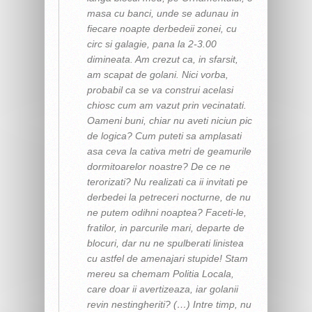
masa cu banci, unde se adunau in
fiecare noapte derbedeii zonei, cu
circ si galagie, pana la 2-3.00
dimineata. Am crezut ca, in sfarsit,
am scapat de golani. Nici vorba,
probabil ca se va construi acelasi
chiosc cum am vazut prin vecinatati.
Oameni buni, chiar nu aveti niciun pic
de logica? Cum puteti sa amplasati
asa ceva la cativa metri de geamurile
dormitoarelor noastre? De ce ne
terorizati? Nu realizati ca ii invitati pe
derbedei la petreceri nocturne, de nu
ne putem odihni noaptea? Faceti-le,
fratilor, in parcurile mari, departe de
blocuri, dar nu ne spulberati linistea
cu astfel de amenajari stupide! Stam
mereu sa chemam Politia Locala,
care doar ii avertizeaza, iar golanii
revin nestingheriti? (…) Intre timp, nu