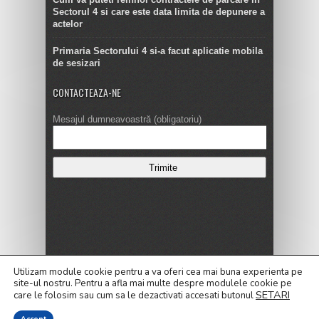
Sectorul 4 si care este data limita de depunere a
actelor
Primaria Sectorului 4 si-a facut aplicatie mobila
de sesizari
CONTACTEAZA-NE
Mesajul dumneavoastră (obligatoriu)
Copyright © 2016
Utilizam module cookie pentru a va oferi cea mai buna experienta pe
site-ul nostru.
Pentru a
afla mai multe despre modulele cookie pe
ALEGERI LOCALE 2020
Alegeri Prezidentiale 2019
SETARI
care le folosim sau cum sa le dezactivati accesati butonul
Cele mai noi Stiri
Contact
Dezvaluiri
Editorial
Galerie
Politica de confidentialitate
Politica privind fisierele cookies