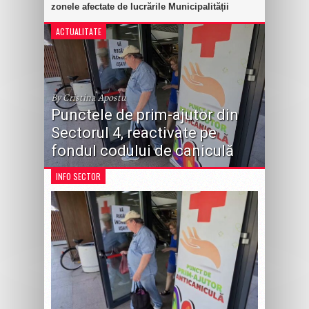
zonele afectate de lucrările Municipalității
ACTUALITATE
By Cristina Apostu
Punctele de prim-ajutor din
Sectorul 4, reactivate pe
fondul codului de caniculă
INFO SECTOR