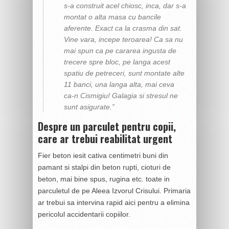
s-a construit acel chiosc, inca, dar s-a
montat o alta masa cu bancile
aferente. Exact ca la crasma din sat.
Vine vara, incepe teroarea! Ca sa nu
mai spun ca pe cararea ingusta de
trecere spre bloc, pe langa acest
spatiu de petreceri, sunt montate alte
11 banci, una langa alta, mai ceva
ca-n Cismigiu! Galagia si stresul ne
sunt asigurate.”
Despre un parculet pentru copii,
care ar trebui reabilitat urgent
Fier beton iesit cativa centimetri buni din
pamant si stalpi din beton rupti, cioturi de
beton, mai bine spus, rugina etc. toate in
parculetul de pe Aleea Izvorul Crisului. Primaria
ar trebui sa intervina rapid aici pentru a elimina
pericolul accidentarii copiilor.