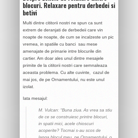
blocuri. Relaxare pentru derbedei si
betivi
Multi dintre cititorii nostri ne spun ca sunt
extrem de deranjati de derbedeii care vin
noapte de noapte, de cum se incalzeste un pic
vremea, in spatiile cu banci sau mese
amenajate de primarie intre blocurile din
cartier. Am doar ales unul dintre mesajele
primite de la cititorii nostri care semnaleaza
aceasta problema. Cu alte cuvinte, cazul de
mai jos, de pe Ornamentului, nu este unul
izolat.
Iata mesajul:
M. Vulcan: “Buna ziua. As vrea sa stiu
de ce se construiesc printre blocuri,
in spatii mici, acele chioscuri
acoperite? Tocmai s-au scos de
langa blocul meu, pe Ornamentului, o